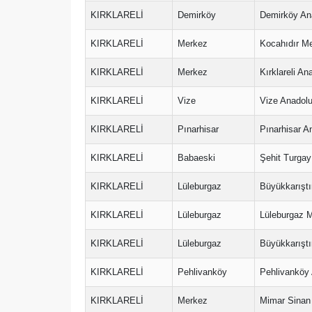
KIRKLARELİ
Demirköy
Demirköy Ana
KIRKLARELİ
Merkez
Kocahıdır Me
KIRKLARELİ
Merkez
Kırklareli A
KIRKLARELİ
Vize
Vize Anadolu
KIRKLARELİ
Pınarhisar
Pınarhisar A
KIRKLARELİ
Babaeski
Şehit Turgay
KIRKLARELİ
Lüleburgaz
Büyükkarıştı
KIRKLARELİ
Lüleburgaz
Lüleburgaz M
KIRKLARELİ
Lüleburgaz
Büyükkarıştı
KIRKLARELİ
Pehlivanköy
Pehlivanköy 
KIRKLARELİ
Merkez
Mimar Sinan 