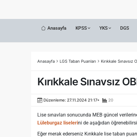
Anasayfa
KPSS
YKS
DGS
Anasayfa
LGS Taban Puanları
Kırıkkale Sınavsız 
Kırıkkale Sınavsız OB
Düzenleme: 27.11.2024 21:17
20
Lise sınavları sonucunda MEB güncel verileri
Lüleburgaz liseleri
ni de aşağıdan öğrenebilirsi
Eğer merak ederseniz Kırıkkale lise taban puanl