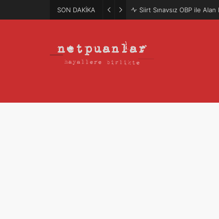
SON DAKİKA
Mütercim Atama Puanları 