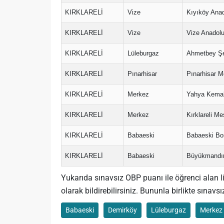
KIRKLARELİ
Vize
Kıyıköy Anad
KIRKLARELİ
Vize
Vize Anadolu
KIRKLARELİ
Lüleburgaz
Ahmetbey Şe
KIRKLARELİ
Pınarhisar
Pınarhisar M
KIRKLARELİ
Merkez
Yahya Kemal 
KIRKLARELİ
Merkez
Kırklareli Me
KIRKLARELİ
Babaeski
Babaeski Bor
KIRKLARELİ
Babaeski
Büyükmandır
Yukarıda sınavsız OBP puanı ile öğrenci alan lise
olarak bildirebilirsiniz. Bununla birlikte sınavsız
Babaeski
Demirköy
Lüleburgaz
Merkez