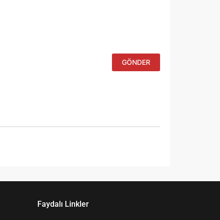
kullanılması
için adım, e-
posta
adresim ve
site adresim
bu tarayıcıya
kaydedilsin.
Faydalı Linkler