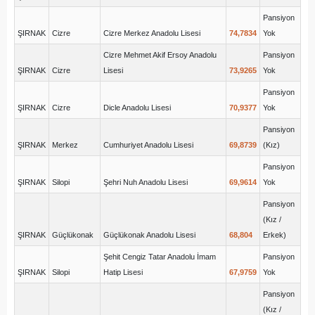
Pansiyon
ŞIRNAK
Cizre
Cizre Merkez Anadolu Lisesi
74,7834
Yok
Cizre Mehmet Akif Ersoy Anadolu
Pansiyon
ŞIRNAK
Cizre
Lisesi
73,9265
Yok
Pansiyon
ŞIRNAK
Cizre
Dicle Anadolu Lisesi
70,9377
Yok
Pansiyon
ŞIRNAK
Merkez
Cumhuriyet Anadolu Lisesi
69,8739
(Kız)
Pansiyon
ŞIRNAK
Silopi
Şehri Nuh Anadolu Lisesi
69,9614
Yok
Pansiyon
(Kız /
ŞIRNAK
Güçlükonak
Güçlükonak Anadolu Lisesi
68,804
Erkek)
Şehit Cengiz Tatar Anadolu İmam
Pansiyon
ŞIRNAK
Silopi
Hatip Lisesi
67,9759
Yok
Pansiyon
(Kız /