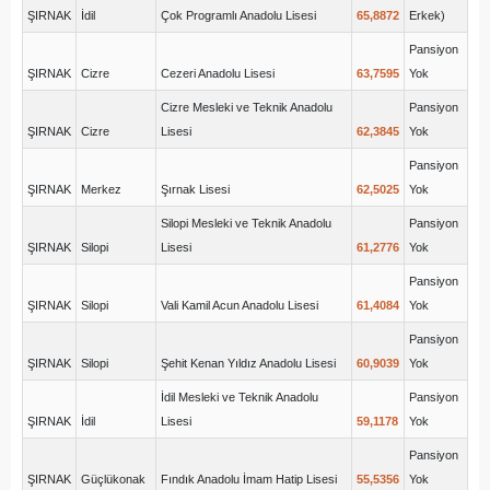
ŞIRNAK
İdil
Çok Programlı Anadolu Lisesi
65,8872
Erkek)
Pansiyon
ŞIRNAK
Cizre
Cezeri Anadolu Lisesi
63,7595
Yok
Cizre Mesleki ve Teknik Anadolu
Pansiyon
ŞIRNAK
Cizre
Lisesi
62,3845
Yok
Pansiyon
ŞIRNAK
Merkez
Şırnak Lisesi
62,5025
Yok
Silopi Mesleki ve Teknik Anadolu
Pansiyon
ŞIRNAK
Silopi
Lisesi
61,2776
Yok
Pansiyon
ŞIRNAK
Silopi
Vali Kamil Acun Anadolu Lisesi
61,4084
Yok
Pansiyon
ŞIRNAK
Silopi
Şehit Kenan Yıldız Anadolu Lisesi
60,9039
Yok
İdil Mesleki ve Teknik Anadolu
Pansiyon
ŞIRNAK
İdil
Lisesi
59,1178
Yok
Pansiyon
ŞIRNAK
Güçlükonak
Fındık Anadolu İmam Hatip Lisesi
55,5356
Yok