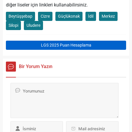
diğer liseler için linkleri kullanabilirsiniz.
Beytüşşebap
Cizre
Güçlükonak
İdil
Merkez
Silopi
Uludere
LGS 2025 Puan Hesaplama
Bir Yorum Yazın