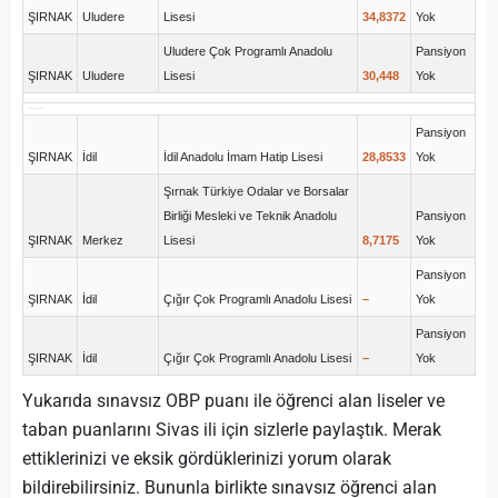
ŞIRNAK
Uludere
Lisesi
34,8372
Yok
Uludere Çok Programlı Anadolu
Pansiyon
ŞIRNAK
Uludere
Lisesi
30,448
Yok
lgs puan hesaplama
Pansiyon
ŞIRNAK
İdil
İdil Anadolu İmam Hatip Lisesi
28,8533
Yok
Şırnak Türkiye Odalar ve Borsalar
Birliği Mesleki ve Teknik Anadolu
Pansiyon
ŞIRNAK
Merkez
Lisesi
8,7175
Yok
Pansiyon
ŞIRNAK
İdil
Çığır Çok Programlı Anadolu Lisesi
–
Yok
Pansiyon
ŞIRNAK
İdil
Çığır Çok Programlı Anadolu Lisesi
–
Yok
Yukarıda sınavsız OBP puanı ile öğrenci alan liseler ve
taban puanlarını Sivas ili için sizlerle paylaştık. Merak
ettiklerinizi ve eksik gördüklerinizi yorum olarak
bildirebilirsiniz. Bununla birlikte sınavsız öğrenci alan