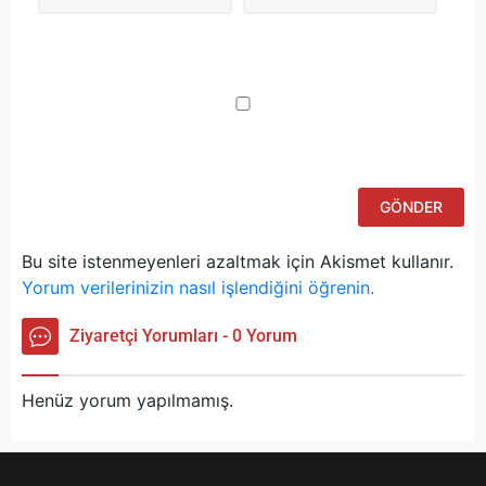
Da
yo
ku
iç
po
ad
si
bu
ka
Bu site istenmeyenleri azaltmak için Akismet kullanır.
Yorum verilerinizin nasıl işlendiğini öğrenin.
Ziyaretçi Yorumları - 0 Yorum
Henüz yorum yapılmamış.