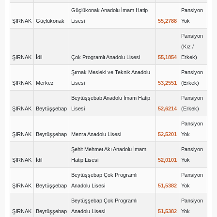
Güçlükonak Anadolu İmam Hatip
Pansiyon
ŞIRNAK
Güçlükonak
Lisesi
55,2788
Yok
Pansiyon
(Kız /
ŞIRNAK
İdil
Çok Programlı Anadolu Lisesi
55,1854
Erkek)
Şırnak Mesleki ve Teknik Anadolu
Pansiyon
ŞIRNAK
Merkez
Lisesi
53,2551
(Erkek)
Beytüşşebab Anadolu İmam Hatip
Pansiyon
ŞIRNAK
Beytüşşebap
Lisesi
52,6214
(Erkek)
Pansiyon
ŞIRNAK
Beytüşşebap
Mezra Anadolu Lisesi
52,5201
Yok
Şehit Mehmet Akı Anadolu İmam
Pansiyon
ŞIRNAK
İdil
Hatip Lisesi
52,0101
Yok
Beytüşşebap Çok Programlı
Pansiyon
ŞIRNAK
Beytüşşebap
Anadolu Lisesi
51,5382
Yok
Beytüşşebap Çok Programlı
Pansiyon
ŞIRNAK
Beytüşşebap
Anadolu Lisesi
51,5382
Yok