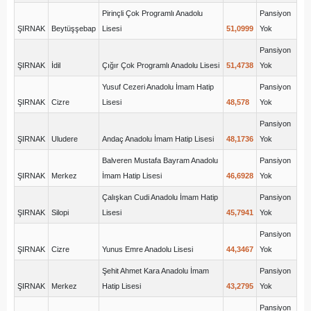
Pirinçli Çok Programlı Anadolu
Pansiyon
ŞIRNAK
Beytüşşebap
Lisesi
51,0999
Yok
Pansiyon
ŞIRNAK
İdil
Çığır Çok Programlı Anadolu Lisesi
51,4738
Yok
Yusuf Cezeri Anadolu İmam Hatip
Pansiyon
ŞIRNAK
Cizre
Lisesi
48,578
Yok
Pansiyon
ŞIRNAK
Uludere
Andaç Anadolu İmam Hatip Lisesi
48,1736
Yok
Balveren Mustafa Bayram Anadolu
Pansiyon
ŞIRNAK
Merkez
İmam Hatip Lisesi
46,6928
Yok
Çalışkan Cudi Anadolu İmam Hatip
Pansiyon
ŞIRNAK
Silopi
Lisesi
45,7941
Yok
Pansiyon
ŞIRNAK
Cizre
Yunus Emre Anadolu Lisesi
44,3467
Yok
Şehit Ahmet Kara Anadolu İmam
Pansiyon
ŞIRNAK
Merkez
Hatip Lisesi
43,2795
Yok
Pansiyon