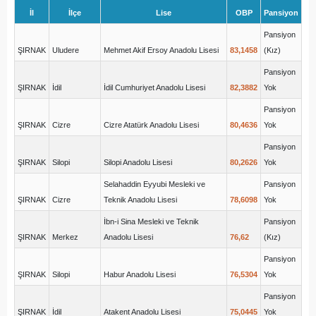
İl
İlçe
Lise
OBP
Pansiyon
Pansiyon
ŞIRNAK
Uludere
Mehmet Akif Ersoy Anadolu Lisesi
83,1458
(Kız)
Pansiyon
ŞIRNAK
İdil
İdil Cumhuriyet Anadolu Lisesi
82,3882
Yok
Pansiyon
ŞIRNAK
Cizre
Cizre Atatürk Anadolu Lisesi
80,4636
Yok
Pansiyon
ŞIRNAK
Silopi
Silopi Anadolu Lisesi
80,2626
Yok
Selahaddin Eyyubi Mesleki ve
Pansiyon
ŞIRNAK
Cizre
Teknik Anadolu Lisesi
78,6098
Yok
İbn-i Sina Mesleki ve Teknik
Pansiyon
ŞIRNAK
Merkez
Anadolu Lisesi
76,62
(Kız)
Pansiyon
ŞIRNAK
Silopi
Habur Anadolu Lisesi
76,5304
Yok
Pansiyon
ŞIRNAK
İdil
Atakent Anadolu Lisesi
75,0445
Yok