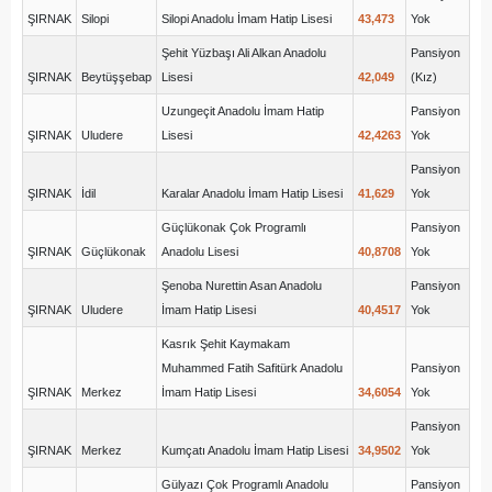
ŞIRNAK
Silopi
Silopi Anadolu İmam Hatip Lisesi
43,473
Yok
Şehit Yüzbaşı Ali Alkan Anadolu
Pansiyon
ŞIRNAK
Beytüşşebap
Lisesi
42,049
(Kız)
Uzungeçit Anadolu İmam Hatip
Pansiyon
ŞIRNAK
Uludere
Lisesi
42,4263
Yok
Pansiyon
ŞIRNAK
İdil
Karalar Anadolu İmam Hatip Lisesi
41,629
Yok
Güçlükonak Çok Programlı
Pansiyon
ŞIRNAK
Güçlükonak
Anadolu Lisesi
40,8708
Yok
Şenoba Nurettin Asan Anadolu
Pansiyon
ŞIRNAK
Uludere
İmam Hatip Lisesi
40,4517
Yok
Kasrık Şehit Kaymakam
Muhammed Fatih Safitürk Anadolu
Pansiyon
ŞIRNAK
Merkez
İmam Hatip Lisesi
34,6054
Yok
Pansiyon
ŞIRNAK
Merkez
Kumçatı Anadolu İmam Hatip Lisesi
34,9502
Yok
Gülyazı Çok Programlı Anadolu
Pansiyon