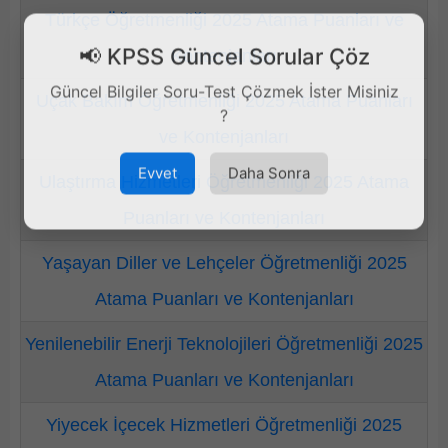
Türkçe Öğretmenliği 2025 Atama Puanları ve
📢 KPSS Güncel Sorular Çöz
Kontenjanları
Güncel Bilgiler Soru-Test Çözmek İster Misiniz
Uçak Bakım Öğretmenliği 2025 Atama Puanları
?
ve Kontenjanları
Evvet
Daha Sonra
Ulaştırma Hizmetleri Öğretmenliği 2025 Atama
Puanları ve Kontenjanları
Yaşayan Diller ve Lehçeler Öğretmenliği 2025
Atama Puanları ve Kontenjanları
Yenilenebilir Enerji Teknolojileri Öğretmenliği 2025
Atama Puanları ve Kontenjanları
Yiyecek İçecek Hizmetleri Öğretmenliği 2025