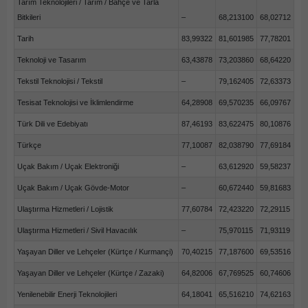
Tarım Teknolojileri / Tarım / Bahçe ve Tarla
Bitkileri
–
68,213100
68,02712
Tarih
83,99322
81,601985
77,78201
Teknoloji ve Tasarım
63,43878
73,203860
68,64220
Tekstil Teknolojisi / Tekstil
–
79,162405
72,63373
Tesisat Teknolojisi ve İklimlendirme
64,28908
69,570235
66,09767
Türk Dili ve Edebiyatı
87,46193
83,622475
80,10876
Türkçe
77,10087
82,038790
77,69184
Uçak Bakım / Uçak Elektroniği
–
63,612920
59,58237
Uçak Bakım / Uçak Gövde-Motor
–
60,672440
59,81683
Ulaştırma Hizmetleri / Lojistik
77,60784
72,423220
72,29115
Ulaştırma Hizmetleri / Sivil Havacılık
–
75,970115
71,93119
Yaşayan Diller ve Lehçeler (Kürtçe / Kurmançi)
70,40215
77,187600
69,53516
Yaşayan Diller ve Lehçeler (Kürtçe / Zazaki)
64,82006
67,769525
60,74606
Yenilenebilir Enerji Teknolojileri
64,18041
65,516210
74,62163