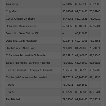
Asistanlığı
57,50463
63,446105
63,87508
Coğrafya
83,64367
82,321480
78,15968
Çocuk Gelişimi ve Eğitimi
84,46955
85,939825
78,20011
Denizcilik / Gemi Yönetimi
52,34053
68,489790
62,15204
Denizcilik / Gemi Elektroniği
–
63,924635
Denizcilik / Gemi Makineleri
59,32473
60,072305
76,18553
Din Kültürü ve Ahlâk Bilgisi
74,66498
81,797065
78,79174
El Sanatları Teknolojisi / El Sanatları
61,25913
67,468825
61,23045
Elektrik-Elektronik Teknolojisi / Elektrik
76,35829
66,966600
61,66328
Elektrik-Elektronik Teknolojisi / Elektronik
73,45845
66,665975
63,65237
Endüstriyel Otomasyon Teknolojileri
59,77021
66,967335
62,43738
Farsça
73,79731
76,661630
Felsefe
83,87296
85,566580
82,81701
Fen Bilimleri
79,35300
82,991465
75,15629