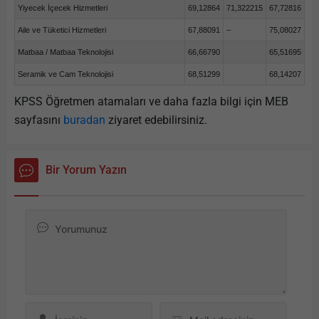
Yiyecek İçecek Hizmetleri
69,12864
71,322215
67,72816
Aile ve Tüketici Hizmetleri
67,88091
–
75,08027
Matbaa / Matbaa Teknolojisi
66,66790
65,51695
Seramik ve Cam Teknolojisi
68,51299
68,14207
KPSS Öğretmen atamaları ve daha fazla bilgi için MEB
sayfasını
buradan
ziyaret edebilirsiniz.
Bir Yorum Yazın