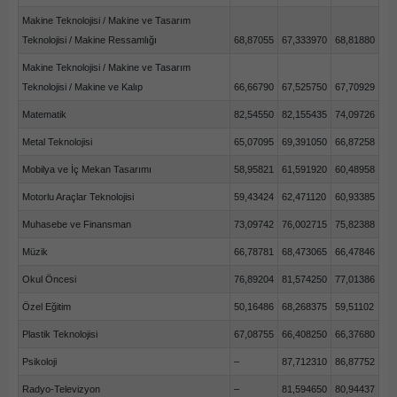
Makine Teknolojisi / Makine ve Tasarım
Teknolojisi / Makine Ressamlığı
68,87055
67,333970
68,81880
Makine Teknolojisi / Makine ve Tasarım
Teknolojisi / Makine ve Kalıp
66,66790
67,525750
67,70929
Matematik
82,54550
82,155435
74,09726
Metal Teknolojisi
65,07095
69,391050
66,87258
Mobilya ve İç Mekan Tasarımı
58,95821
61,591920
60,48958
Motorlu Araçlar Teknolojisi
59,43424
62,471120
60,93385
Muhasebe ve Finansman
73,09742
76,002715
75,82388
Müzik
66,78781
68,473065
66,47846
Okul Öncesi
76,89204
81,574250
77,01386
Özel Eğitim
50,16486
68,268375
59,51102
Plastik Teknolojisi
67,08755
66,408250
66,37680
Psikoloji
–
87,712310
86,87752
Radyo-Televizyon
–
81,594650
80,94437