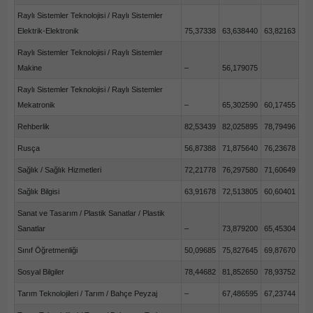
Raylı Sistemler Teknolojisi / Raylı Sistemler
Elektrik-Elektronik
75,37338
63,638440
63,82163
Raylı Sistemler Teknolojisi / Raylı Sistemler
Makine
–
56,179075
Raylı Sistemler Teknolojisi / Raylı Sistemler
Mekatronik
–
65,302590
60,17455
Rehberlik
82,53439
82,025895
78,79496
Rusça
56,87388
71,875640
76,23678
Sağlık / Sağlık Hizmetleri
72,21778
76,297580
71,60649
Sağlık Bilgisi
63,91678
72,513805
60,60401
Sanat ve Tasarım / Plastik Sanatlar / Plastik
Sanatlar
–
73,879200
65,45304
Sınıf Öğretmenliği
50,09685
75,827645
69,87670
Sosyal Bilgiler
78,44682
81,852650
78,93752
Tarım Teknolojileri / Tarım / Bahçe Peyzaj
–
67,486595
67,23744