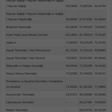
Hayvan Sağlığı / Hayvan Yetiştiriciliği ve Sağlığı
/ Hayvan Sağlığı
65,54606
74,387540
64,31794
Hayvan Sağlığı / Hayvan Yetiştiriciliği ve Sağlığı
/ Hayvan Yetiştiriciliği
66,06060
67,573300
64,45910
İlköğretim Matematik
85,16528
87,500105
75,64923
İmam-Hatip Lisesi Meslek Dersleri
80,14854
81,780210
79,41183
İngilizce
72,66456
78,319140
72,31281
İnşaat Teknolojisi / Yapı Dekorasyon
81,72160
74,726120
59,80983
İnşaat Teknolojisi / Yapı Tasarım
79,54621
83,521365
83,46943
İtfaiyecilik ve Yangın Güvenliği
69,10540
71,352385
76,41150
Kimya / Kimya Teknolojisi
77,97095
75,784535
72,55147
Konaklama ve Seyahat Hizmetleri / Konaklama
ve Seyahat
73,45659
81,353155
77,18866
Kuyumculuk Teknolojisi
53,57371
66,329380
62,95480
Laboratuvar Hizmetleri
–
80,117360
74,05520
Maden Teknolojisi
–
68,074745
61,02126