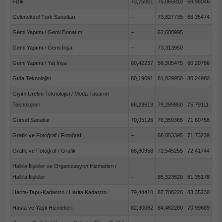
Fizik
73,75061
75,065810
69,98046
Geleneksel Türk Sanatları
–
73,827735
66,35474
Gemi Yapımı / Gemi Donatım
–
62,608995
Gemi Yapımı / Gemi İnşa
–
73,313950
Gemi Yapımı / Yat İnşa
60,42237
56,305475
60,20786
Gıda Teknolojisi
80,19091
81,829950
80,24980
Giyim Üretim Teknolojisi / Moda Tasarım
Teknolojileri
68,23613
79,289850
75,79111
Görsel Sanatlar
70,05126
76,359365
71,60758
Grafik ve Fotoğraf / Fotoğraf
–
68,053395
71,73239
Grafik ve Fotoğraf / Grafik
68,80958
72,545255
72,41744
Halkla İlişkiler ve Organizasyon Hizmetleri /
Halkla İlişkiler
–
85,323520
81,35178
Harita-Tapu-Kadastro / Harita Kadastro
79,44410
87,708220
83,35230
Hasta ve Yaşlı Hizmetleri
82,30062
84,462280
70,99689