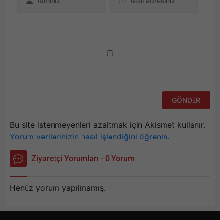
Da
yo
ku
iç
po
ad
si
bu
ka
Bu site istenmeyenleri azaltmak için Akismet kullanır.
Yorum verilerinizin nasıl işlendiğini öğrenin.
Ziyaretçi Yorumları - 0 Yorum
Henüz yorum yapılmamış.