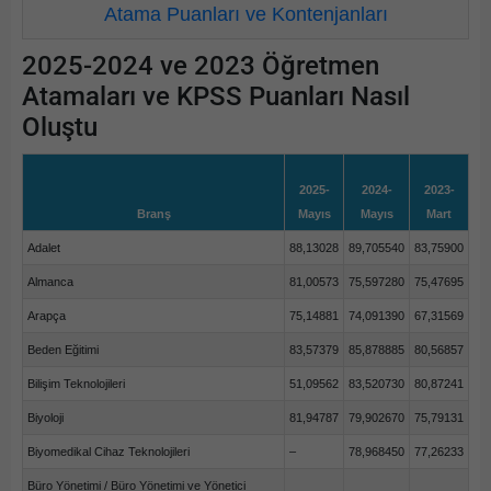
Atama Puanları ve Kontenjanları
2025-2024 ve 2023 Öğretmen
Atamaları ve KPSS Puanları Nasıl
Oluştu
2025-
2024-
2023-
Branş
Mayıs
Mayıs
Mart
Adalet
88,13028
89,705540
83,75900
Almanca
81,00573
75,597280
75,47695
Arapça
75,14881
74,091390
67,31569
Beden Eğitimi
83,57379
85,878885
80,56857
Bilişim Teknolojileri
51,09562
83,520730
80,87241
Biyoloji
81,94787
79,902670
75,79131
Biyomedikal Cihaz Teknolojileri
–
78,968450
77,26233
Büro Yönetimi / Büro Yönetimi ve Yönetici