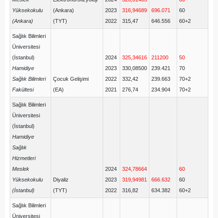
Yüksekokulu
(Ankara)
2023
316,94689
696.071
60
(Ankara)
(TYT)
2022
315,47
646.556
60+2
Sağlık Bilimleri
Üniversitesi
(İstanbul)
2024
325,34616
211200
50
Hamidiye
2023
330,08500
239.421
70
Sağlık Bilimleri
Çocuk Gelişimi
2022
332,42
239.663
70+2
Fakültesi
(EA)
2021
276,74
234.904
70+2
Sağlık Bilimleri
Üniversitesi
(İstanbul)
Hamidiye
Sağlık
Hizmetleri
Meslek
2024
324,78664
60
Yüksekokulu
Diyaliz
2023
319,94981
666.632
60
(İstanbul)
(TYT)
2022
316,82
634.382
60+2
Sağlık Bilimleri
Üniversitesi