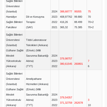
Sağlık Bilimleri
Üniversitesi
(İstanbul)
2024
388,68777
95055
75
Hamidiye
Dil ve Konuşma
2023
408,97762
99.880
70
Sağlık Bilimleri
Terapisi
2022
416,26
88.499
70+2
Fakültesi
(SAY)
2021
365,32
75.385
70+2
Sağlık Bilimleri
Üniversitesi
Tıbbi Laboratuvar
(İstanbul)
Teknikleri (Ankara)
Gülhane Sağlık
(Erkek) (Milli
Meslek
Savunma Bakanlığı
2024
379,98757
Yüksekokulu
Adına)
2023
7
380,61545
260801
(Ankara)
(TYT)
2022
6
Sağlık Bilimleri
Üniversitesi
Ameliyathane
(İstanbul)
Hizmetleri (Ankara)
Gülhane Sağlık
(Erkek) (Milli
Meslek
Savunma Bakanlığı
2024
379,54357
Yüksekokulu
Adına)
2023
3
371,32759
262678
(Ankara)
(TYT)
2022
10