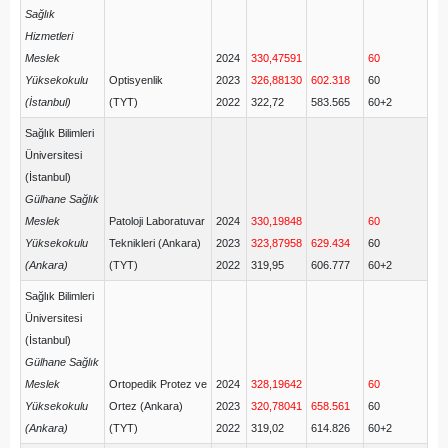
Sağlık
Hizmetleri
Meslek
2024
330,47591
60
Yüksekokulu
Optisyenlik
2023
326,88130
602.318
60
(İstanbul)
(TYT)
2022
322,72
583.565
60+2
Sağlık Bilimleri
Üniversitesi
(İstanbul)
Gülhane Sağlık
Meslek
Patoloji Laboratuvar
2024
330,19848
60
Yüksekokulu
Teknikleri (Ankara)
2023
323,87958
629.434
60
(Ankara)
(TYT)
2022
319,95
606.777
60+2
Sağlık Bilimleri
Üniversitesi
(İstanbul)
Gülhane Sağlık
Meslek
Ortopedik Protez ve
2024
328,19642
60
Yüksekokulu
Ortez (Ankara)
2023
320,78041
658.561
60
(Ankara)
(TYT)
2022
319,02
614.826
60+2