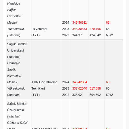
Hamidiye
Sağlık
Hizmetleri
Meslek
2024
345,56811
65
Yüksekokulu
Fizyoterapi
2023
343,30573
470.795
65
(İstanbul)
(TYT)
2022
344,97
424.642
65+2
Sağlık Bilimleri
Üniversitesi
(İstanbul)
Hamidiye
Sağlık
Hizmetleri
Meslek
Tıbbi Görüntüleme
2024
345,42804
60
Yüksekokulu
Teknikleri
2023
337,02040
517.888
60
(İstanbul)
(TYT)
2022
333,02
504.302
60+2
Sağlık Bilimleri
Üniversitesi
(İstanbul)
Gülhane Sağlık