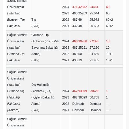
Sağlık Bilimleri
Üniversitesi
2024
471,42672
24461
60
(İstanbul)
2023
490,25269
25.044
60
Erzurum Tıp
Tıp
2022
487,69
25.972
60+2
Fakültesi
(SAY)
2021
432,48
20.603
60+2
Sağlık Bilimleri
Gülhane Tıp
Üniversitesi
(Ankara) (Kız) (Milli
2024
466,90766
27146
10
(İstanbul)
Savunma Bakanlığı
2023
487,25291
27.160
10
Gülhane Tıp
Adına)
2022
489,50
24.656
10+1
Fakültesi
(SAY)
2021
430,19
21.955
10+1
üniversite taban puanları 2025
Sağlık Bilimleri
Üniversitesi
(İstanbul)
Diş Hekimliği
Gülhane Diş
(Ankara) (Kız)
2024
462,93979
29679
1
Hekimliği
(İçişleri Bakanlığı
2023
482,38329
30.755
1
Fakültesi
Adına)
2022
Dolmadı
Dolmadı
—
(Ankara)
(SAY)
2021
Dolmadı
Dolmadı
—
Sağlık Bilimleri
Üniversitesi