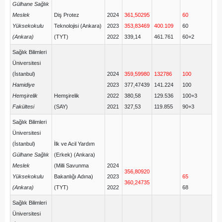
Gülhane Sağlık
Meslek
Diş Protez
2024
361,50295
60
Yüksekokulu
Teknolojisi (Ankara)
2023
353,83469
400.109
60
(Ankara)
(TYT)
2022
339,14
461.761
60+2
Sağlık Bilimleri
Üniversitesi
(İstanbul)
2024
359,59980
132786
100
Hamidiye
2023
377,47439
141.224
100
Hemşirelik
Hemşirelik
2022
380,58
129.536
100+3
Fakültesi
(SAY)
2021
327,53
119.855
90+3
Sağlık Bilimleri
Üniversitesi
(İstanbul)
İlk ve Acil Yardım
Gülhane Sağlık
(Erkek) (Ankara)
Meslek
(Milli Savunma
2024
356,80920
Yüksekokulu
Bakanlığı Adına)
2023
65
360,24735
(Ankara)
(TYT)
2022
68
Sağlık Bilimleri
Üniversitesi