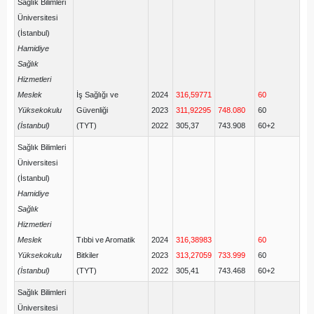
Sağlık Bilimleri
Üniversitesi
(İstanbul)
Hamidiye
Sağlık
Hizmetleri
Meslek
İş Sağlığı ve
2024
316,59771
60
Yüksekokulu
Güvenliği
2023
311,92295
748.080
60
(İstanbul)
(TYT)
2022
305,37
743.908
60+2
Sağlık Bilimleri
Üniversitesi
(İstanbul)
Hamidiye
Sağlık
Hizmetleri
Meslek
Tıbbi ve Aromatik
2024
316,38983
60
Yüksekokulu
Bitkiler
2023
313,27059
733.999
60
(İstanbul)
(TYT)
2022
305,41
743.468
60+2
Sağlık Bilimleri
Üniversitesi