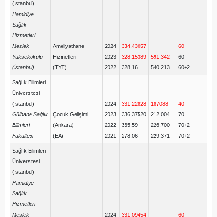
(İstanbul)
Hamidiye
Sağlık
Hizmetleri
Meslek
Ameliyathane
2024
334,43057
60
Yüksekokulu
Hizmetleri
2023
328,15389
591.342
60
(İstanbul)
(TYT)
2022
328,16
540.213
60+2
Sağlık Bilimleri
Üniversitesi
(İstanbul)
2024
331,22828
187088
40
Gülhane Sağlık
Çocuk Gelişimi
2023
336,37520
212.004
70
Bilimleri
(Ankara)
2022
335,59
226.700
70+2
Fakültesi
(EA)
2021
278,06
229.371
70+2
Sağlık Bilimleri
Üniversitesi
(İstanbul)
Hamidiye
Sağlık
Hizmetleri
Meslek
2024
331,09454
60