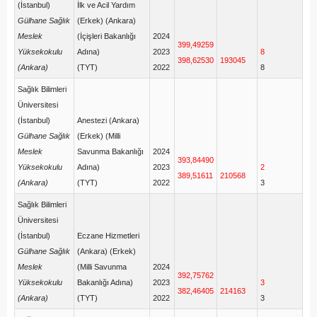
(İstanbul)
İlk ve Acil Yardım
Gülhane Sağlık
(Erkek) (Ankara)
Meslek
(İçişleri Bakanlığı
2024
399,49259
Yüksekokulu
Adına)
2023
8
398,62530
193045
(Ankara)
(TYT)
2022
8
Sağlık Bilimleri
Üniversitesi
(İstanbul)
Anestezi (Ankara)
Gülhane Sağlık
(Erkek) (Milli
Meslek
Savunma Bakanlığı
2024
393,84490
Yüksekokulu
Adına)
2023
2
389,51611
210568
(Ankara)
(TYT)
2022
3
Sağlık Bilimleri
Üniversitesi
(İstanbul)
Eczane Hizmetleri
Gülhane Sağlık
(Ankara) (Erkek)
Meslek
(Milli Savunma
2024
392,75762
Yüksekokulu
Bakanlığı Adına)
2023
3
382,46405
214163
(Ankara)
(TYT)
2022
3