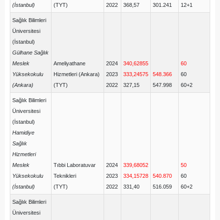
(İstanbul)
(TYT)
2022
368,57
301.241
12+1
Sağlık Bilimleri
Üniversitesi
(İstanbul)
Gülhane Sağlık
Meslek
Ameliyathane
2024
340,62855
60
Yüksekokulu
Hizmetleri (Ankara)
2023
333,24575
548.366
60
(Ankara)
(TYT)
2022
327,15
547.998
60+2
Sağlık Bilimleri
Üniversitesi
(İstanbul)
Hamidiye
Sağlık
Hizmetleri
Meslek
Tıbbi Laboratuvar
2024
339,68052
50
Yüksekokulu
Teknikleri
2023
334,15728
540.870
60
(İstanbul)
(TYT)
2022
331,40
516.059
60+2
Sağlık Bilimleri
Üniversitesi