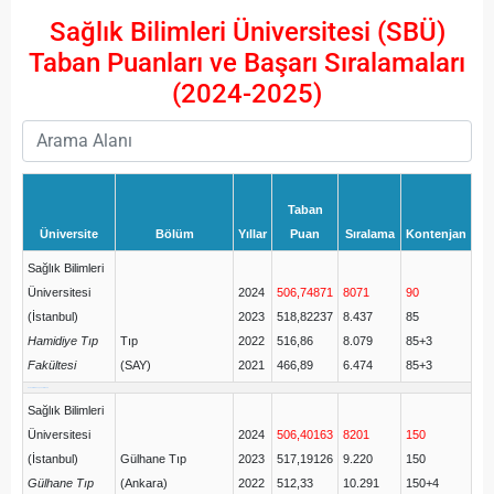
Sağlık Bilimleri Üniversitesi (SBÜ)
Taban Puanları ve Başarı Sıralamaları
(2024-2025)
Taban
Üniversite
Bölüm
Yıllar
Puan
Sıralama
Kontenjan
Sağlık Bilimleri
Üniversitesi
2024
506,74871
8071
90
(İstanbul)
2023
518,82237
8.437
85
Hamidiye Tıp
Tıp
2022
516,86
8.079
85+3
Fakültesi
(SAY)
2021
466,89
6.474
85+3
üniversite taban puanları 2025
Sağlık Bilimleri
Üniversitesi
2024
506,40163
8201
150
(İstanbul)
Gülhane Tıp
2023
517,19126
9.220
150
Gülhane Tıp
(Ankara)
2022
512,33
10.291
150+4