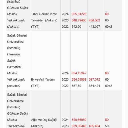
(İstanbul)
Gülhane Sağlık
Meslek
Tıbbi Görüntüleme
2024
355,91228
60
Yüksekokulu
Teknikleri (Ankara)
2023
348,29403
436.002
60
(Ankara)
(TYT)
2022
342,00
443.097
60+2
Sağlık Bilimleri
Üniversitesi
(İstanbul)
Hamidiye
Sağlık
Hizmetleri
Meslek
2024
354,15947
60
Yüksekokulu
İlk ve Acil Yardım
2023
354,33989
397.072
60
(İstanbul)
(TYT)
2022
357,39
354.424
60+2
Sağlık Bilimleri
Üniversitesi
(İstanbul)
Gülhane Sağlık
Meslek
Ağız ve Diş Sağlığı
2024
349,66930
50
Yüksekokulu
(Ankara)
2023
339,96448
495.464
50