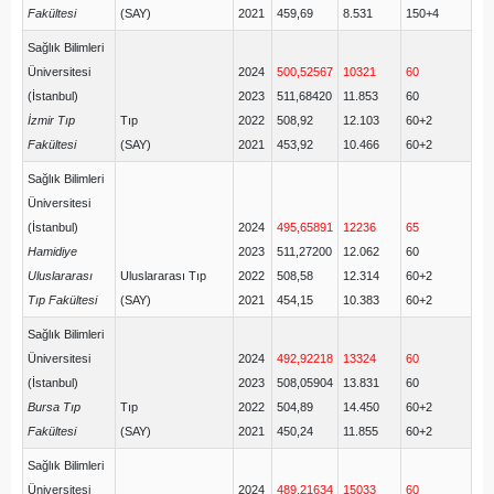
Fakültesi
(SAY)
2021
459,69
8.531
150+4
Sağlık Bilimleri
Üniversitesi
2024
500,52567
10321
60
(İstanbul)
2023
511,68420
11.853
60
İzmir Tıp
Tıp
2022
508,92
12.103
60+2
Fakültesi
(SAY)
2021
453,92
10.466
60+2
Sağlık Bilimleri
Üniversitesi
(İstanbul)
2024
495,65891
12236
65
Hamidiye
2023
511,27200
12.062
60
Uluslararası
Uluslararası Tıp
2022
508,58
12.314
60+2
Tıp Fakültesi
(SAY)
2021
454,15
10.383
60+2
Sağlık Bilimleri
Üniversitesi
2024
492,92218
13324
60
(İstanbul)
2023
508,05904
13.831
60
Bursa Tıp
Tıp
2022
504,89
14.450
60+2
Fakültesi
(SAY)
2021
450,24
11.855
60+2
Sağlık Bilimleri
Üniversitesi
2024
489,21634
15033
60