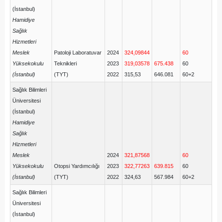
(İstanbul)
Hamidiye
Sağlık
Hizmetleri
Meslek
Patoloji Laboratuvar
2024
324,09844
60
Yüksekokulu
Teknikleri
2023
319,03578
675.438
60
(İstanbul)
(TYT)
2022
315,53
646.081
60+2
Sağlık Bilimleri
Üniversitesi
(İstanbul)
Hamidiye
Sağlık
Hizmetleri
Meslek
2024
321,87568
60
Yüksekokulu
Otopsi Yardımcılığı
2023
322,77263
639.815
60
(İstanbul)
(TYT)
2022
324,63
567.984
60+2
Sağlık Bilimleri
Üniversitesi
(İstanbul)