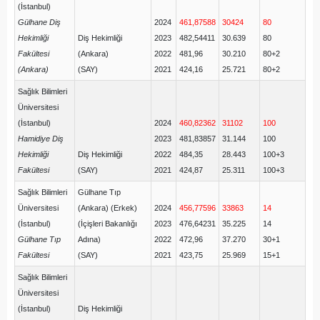
(İstanbul)
Gülhane Diş
2024
461,87588
30424
80
Hekimliği
Diş Hekimliği
2023
482,54411
30.639
80
Fakültesi
(Ankara)
2022
481,96
30.210
80+2
(Ankara)
(SAY)
2021
424,16
25.721
80+2
Sağlık Bilimleri
Üniversitesi
(İstanbul)
2024
460,82362
31102
100
Hamidiye Diş
2023
481,83857
31.144
100
Hekimliği
Diş Hekimliği
2022
484,35
28.443
100+3
Fakültesi
(SAY)
2021
424,87
25.311
100+3
Sağlık Bilimleri
Gülhane Tıp
Üniversitesi
(Ankara) (Erkek)
2024
456,77596
33863
14
(İstanbul)
(İçişleri Bakanlığı
2023
476,64231
35.225
14
Gülhane Tıp
Adına)
2022
472,96
37.270
30+1
Fakültesi
(SAY)
2021
423,75
25.969
15+1
Sağlık Bilimleri
Üniversitesi
(İstanbul)
Diş Hekimliği