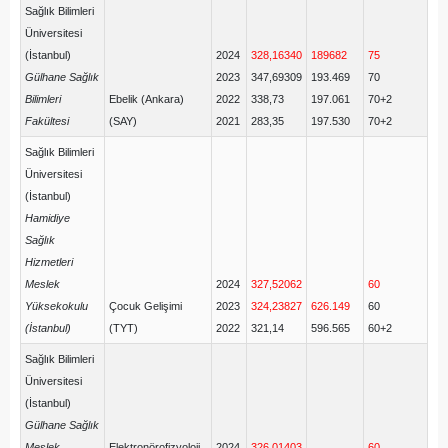
Sağlık Bilimleri
Üniversitesi
(İstanbul)
2024
328,16340
189682
75
Gülhane Sağlık
2023
347,69309
193.469
70
Bilimleri
Ebelik (Ankara)
2022
338,73
197.061
70+2
Fakültesi
(SAY)
2021
283,35
197.530
70+2
Sağlık Bilimleri
Üniversitesi
(İstanbul)
Hamidiye
Sağlık
Hizmetleri
Meslek
2024
327,52062
60
Yüksekokulu
Çocuk Gelişimi
2023
324,23827
626.149
60
(İstanbul)
(TYT)
2022
321,14
596.565
60+2
Sağlık Bilimleri
Üniversitesi
(İstanbul)
Gülhane Sağlık
Meslek
Elektronörofizyoloji
2024
326,01403
60