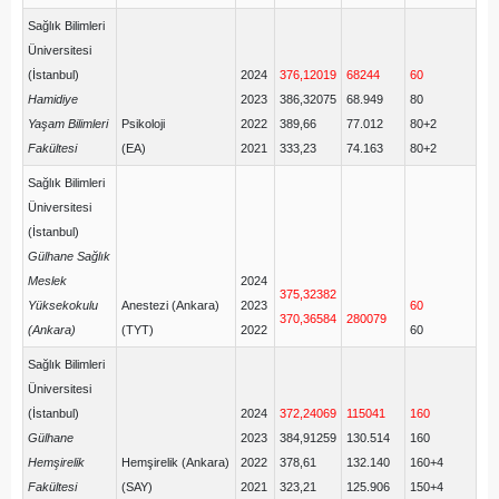
Sağlık Bilimleri
Üniversitesi
(İstanbul)
2024
376,12019
68244
60
Hamidiye
2023
386,32075
68.949
80
Yaşam Bilimleri
Psikoloji
2022
389,66
77.012
80+2
Fakültesi
(EA)
2021
333,23
74.163
80+2
Sağlık Bilimleri
Üniversitesi
(İstanbul)
Gülhane Sağlık
Meslek
2024
375,32382
Yüksekokulu
Anestezi (Ankara)
2023
60
370,36584
280079
(Ankara)
(TYT)
2022
60
Sağlık Bilimleri
Üniversitesi
(İstanbul)
2024
372,24069
115041
160
Gülhane
2023
384,91259
130.514
160
Hemşirelik
Hemşirelik (Ankara)
2022
378,61
132.140
160+4
Fakültesi
(SAY)
2021
323,21
125.906
150+4