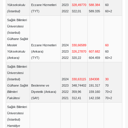
Yüksekokulu
Eczane Hizmetleri
2023
328,49770
588.384
60
(İstanbul)
(TYT)
2022
322,01
589.335
60+2
Sağlık Bilimleri
Üniversitesi
(İstanbul)
Gülhane Sağlık
Meslek
Eczane Hizmetleri
2024
330,66589
60
Yüksekokulu
(Ankara)
2023
326,27870
607.682
60
(Ankara)
(TYT)
2022
320,22
604.459
60+2
Sağlık Bilimleri
Üniversitesi
(İstanbul)
2024
330,63115
184308
30
Gülhane Sağlık
Beslenme ve
2023
348,74402
191.317
70
Bilimleri
Diyetetik (Ankara)
2022
359,96
159.160
70+2
Fakültesi
(SAY)
2021
312,41
142.158
70+2
Sağlık Bilimleri
Üniversitesi
(İstanbul)
Hamidiye