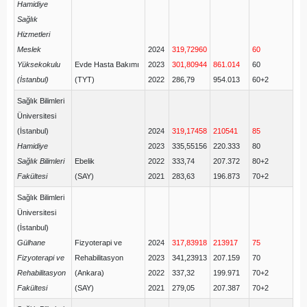
Hamidiye
Sağlık
Hizmetleri
Meslek
2024
319,72960
60
Yüksekokulu
Evde Hasta Bakımı
2023
301,80944
861.014
60
(İstanbul)
(TYT)
2022
286,79
954.013
60+2
Sağlık Bilimleri
Üniversitesi
(İstanbul)
2024
319,17458
210541
85
Hamidiye
2023
335,55156
220.333
80
Sağlık Bilimleri
Ebelik
2022
333,74
207.372
80+2
Fakültesi
(SAY)
2021
283,63
196.873
70+2
Sağlık Bilimleri
Üniversitesi
(İstanbul)
Gülhane
Fizyoterapi ve
2024
317,83918
213917
75
Fizyoterapi ve
Rehabilitasyon
2023
341,23913
207.159
70
Rehabilitasyon
(Ankara)
2022
337,32
199.971
70+2
Fakültesi
(SAY)
2021
279,05
207.387
70+2