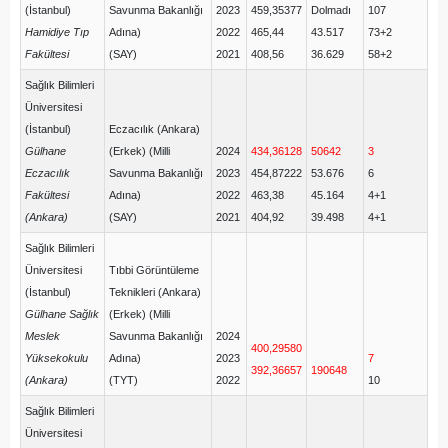
(İstanbul)
Savunma Bakanlığı
2023
459,35377
Dolmadı
107
Hamidiye Tıp
Adına)
2022
465,44
43.517
73+2
Fakültesi
(SAY)
2021
408,56
36.629
58+2
Sağlık Bilimleri
Üniversitesi
(İstanbul)
Eczacılık (Ankara)
Gülhane
(Erkek) (Milli
2024
434,36128
50642
3
Eczacılık
Savunma Bakanlığı
2023
454,87222
53.676
6
Fakültesi
Adına)
2022
463,38
45.164
4+1
(Ankara)
(SAY)
2021
404,92
39.498
4+1
Sağlık Bilimleri
Üniversitesi
Tıbbi Görüntüleme
(İstanbul)
Teknikleri (Ankara)
Gülhane Sağlık
(Erkek) (Milli
Meslek
Savunma Bakanlığı
2024
400,29580
Yüksekokulu
Adına)
2023
7
392,36657
190648
(Ankara)
(TYT)
2022
10
Sağlık Bilimleri
Üniversitesi