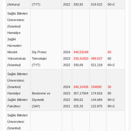
(Ankara)
(TYT)
2022
330,92
519.522
50+2
Sağlık Bilimleri
Üniversitesi
(İstanbul)
Hamidiye
Sağlık
Hizmetleri
Meslek
Diş Protez
2024
346,53248
60
Yüksekokulu
Teknolojisi
2023
339,41820
499.637
60
(İstanbul)
(TYT)
2022
330,69
521.218
60+2
Sağlık Bilimleri
Üniversitesi
(İstanbul)
2024
346,10436
154690
30
Hamidiye
Beslenme ve
2023
357,17004
174.816
80
Sağlık Bilimleri
Diyetetik
2022
369,62
144.684
80+2
Fakültesi
(SAY)
2021
325,33
122.875
80+2
Sağlık Bilimleri
Üniversitesi
(İstanbul)