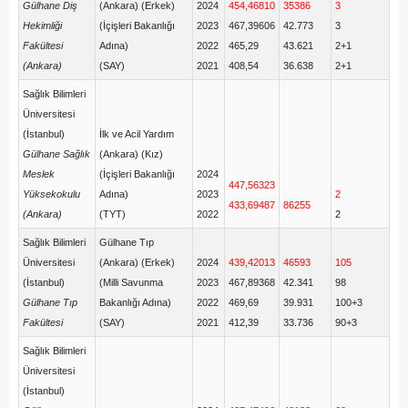
Gülhane Diş
(Ankara) (Erkek)
2024
454,46810
35386
3
Hekimliği
(İçişleri Bakanlığı
2023
467,39606
42.773
3
Fakültesi
Adına)
2022
465,29
43.621
2+1
(Ankara)
(SAY)
2021
408,54
36.638
2+1
Sağlık Bilimleri
Üniversitesi
(İstanbul)
İlk ve Acil Yardım
Gülhane Sağlık
(Ankara) (Kız)
Meslek
(İçişleri Bakanlığı
2024
447,56323
Yüksekokulu
Adına)
2023
2
433,69487
86255
(Ankara)
(TYT)
2022
2
Sağlık Bilimleri
Gülhane Tıp
Üniversitesi
(Ankara) (Erkek)
2024
439,42013
46593
105
(İstanbul)
(Milli Savunma
2023
467,89368
42.341
98
Gülhane Tıp
Bakanlığı Adına)
2022
469,69
39.931
100+3
Fakültesi
(SAY)
2021
412,39
33.736
90+3
Sağlık Bilimleri
Üniversitesi
(İstanbul)