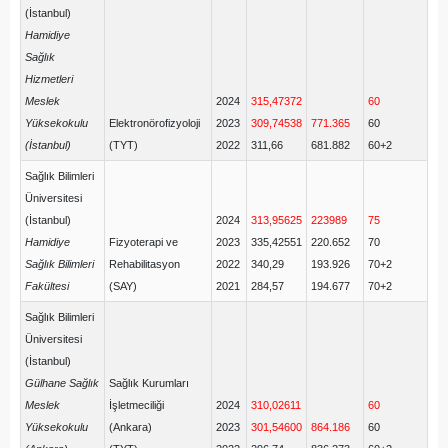
(İstanbul)
Hamidiye
Sağlık
Hizmetleri
Meslek
2024
315,47372
60
Yüksekokulu
Elektronörofizyoloji
2023
309,74538
771.365
60
(İstanbul)
(TYT)
2022
311,66
681.882
60+2
Sağlık Bilimleri
Üniversitesi
(İstanbul)
2024
313,95625
223989
75
Hamidiye
Fizyoterapi ve
2023
335,42551
220.652
70
Sağlık Bilimleri
Rehabilitasyon
2022
340,29
193.926
70+2
Fakültesi
(SAY)
2021
284,57
194.677
70+2
Sağlık Bilimleri
Üniversitesi
(İstanbul)
Gülhane Sağlık
Sağlık Kurumları
Meslek
İşletmeciliği
2024
310,02611
60
Yüksekokulu
(Ankara)
2023
301,54600
864.186
60