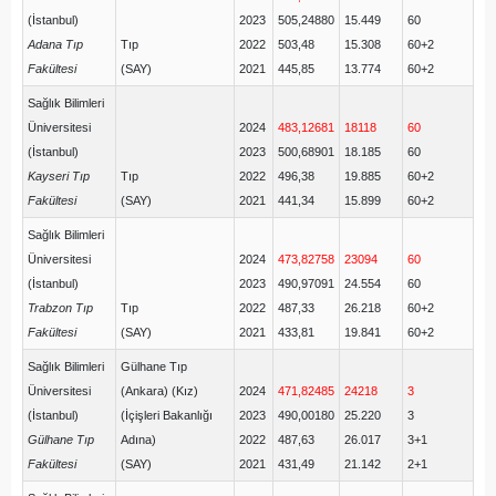
(İstanbul)
2023
505,24880
15.449
60
Adana Tıp
Tıp
2022
503,48
15.308
60+2
Fakültesi
(SAY)
2021
445,85
13.774
60+2
Sağlık Bilimleri
Üniversitesi
2024
483,12681
18118
60
(İstanbul)
2023
500,68901
18.185
60
Kayseri Tıp
Tıp
2022
496,38
19.885
60+2
Fakültesi
(SAY)
2021
441,34
15.899
60+2
Sağlık Bilimleri
Üniversitesi
2024
473,82758
23094
60
(İstanbul)
2023
490,97091
24.554
60
Trabzon Tıp
Tıp
2022
487,33
26.218
60+2
Fakültesi
(SAY)
2021
433,81
19.841
60+2
Sağlık Bilimleri
Gülhane Tıp
Üniversitesi
(Ankara) (Kız)
2024
471,82485
24218
3
(İstanbul)
(İçişleri Bakanlığı
2023
490,00180
25.220
3
Gülhane Tıp
Adına)
2022
487,63
26.017
3+1
Fakültesi
(SAY)
2021
431,49
21.142
2+1