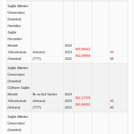
Sağlık Bilimleri
Üniversitesi
(İstanbul)
Hamidiye
Sağlık
Hizmetleri
Meslek
2024
369,98442
Yüksekokulu
Anestezi
2023
50
362,09958
(İstanbul)
(TYT)
2022
65
Sağlık Bilimleri
Üniversitesi
(İstanbul)
Gülhane Sağlık
Meslek
İlk ve Acil Yardım
2024
362,17379
Yüksekokulu
(Ankara)
2023
60
360,94091
(Ankara)
(TYT)
2022
60
Sağlık Bilimleri
Üniversitesi
(İstanbul)