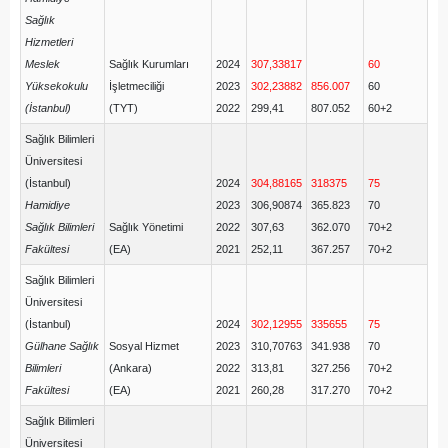
Sağlık
Hizmetleri
Meslek
Sağlık Kurumları
2024
307,33817
60
Yüksekokulu
İşletmeciliği
2023
302,23882
856.007
60
(İstanbul)
(TYT)
2022
299,41
807.052
60+2
Sağlık Bilimleri
Üniversitesi
(İstanbul)
2024
304,88165
318375
75
Hamidiye
2023
306,90874
365.823
70
Sağlık Bilimleri
Sağlık Yönetimi
2022
307,63
362.070
70+2
Fakültesi
(EA)
2021
252,11
367.257
70+2
Sağlık Bilimleri
Üniversitesi
(İstanbul)
2024
302,12955
335655
75
Gülhane Sağlık
Sosyal Hizmet
2023
310,70763
341.938
70
Bilimleri
(Ankara)
2022
313,81
327.256
70+2
Fakültesi
(EA)
2021
260,28
317.270
70+2
Sağlık Bilimleri
Üniversitesi