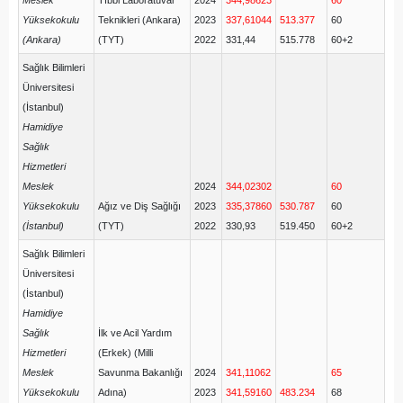
Meslek
Tıbbi Laboratuvar
2024
344,98623
60
Yüksekokulu
Teknikleri (Ankara)
2023
337,61044
513.377
60
(Ankara)
(TYT)
2022
331,44
515.778
60+2
Sağlık Bilimleri
Üniversitesi
(İstanbul)
Hamidiye
Sağlık
Hizmetleri
Meslek
2024
344,02302
60
Yüksekokulu
Ağız ve Diş Sağlığı
2023
335,37860
530.787
60
(İstanbul)
(TYT)
2022
330,93
519.450
60+2
Sağlık Bilimleri
Üniversitesi
(İstanbul)
Hamidiye
Sağlık
İlk ve Acil Yardım
Hizmetleri
(Erkek) (Milli
Meslek
Savunma Bakanlığı
2024
341,11062
65
Yüksekokulu
Adına)
2023
341,59160
483.234
68