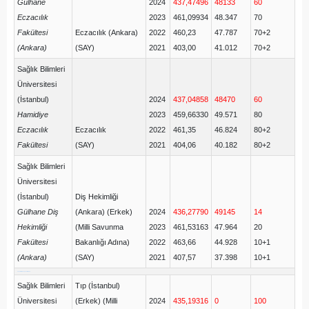
Gülhane
2024
437,47496
48133
60
Eczacılık
2023
461,09934
48.347
70
Fakültesi
Eczacılık (Ankara)
2022
460,23
47.787
70+2
(Ankara)
(SAY)
2021
403,00
41.012
70+2
Sağlık Bilimleri
Üniversitesi
(İstanbul)
2024
437,04858
48470
60
Hamidiye
2023
459,66330
49.571
80
Eczacılık
Eczacılık
2022
461,35
46.824
80+2
Fakültesi
(SAY)
2021
404,06
40.182
80+2
Sağlık Bilimleri
Üniversitesi
(İstanbul)
Diş Hekimliği
Gülhane Diş
(Ankara) (Erkek)
2024
436,27790
49145
14
Hekimliği
(Milli Savunma
2023
461,53163
47.964
20
Fakültesi
Bakanlığı Adına)
2022
463,66
44.928
10+1
(Ankara)
(SAY)
2021
407,57
37.398
10+1
üniversite taban puanları 2025
Sağlık Bilimleri
Tıp (İstanbul)
Üniversitesi
(Erkek) (Milli
2024
435,19316
0
100