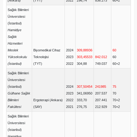
(Ankara)
(TYT)
2022
296,74
836.273
60+2
Sağlık Bilimleri
Üniversitesi
(İstanbul)
Hamidiye
Sağlık
Hizmetleri
Meslek
Biyomedikal Cihaz
2024
309,88936
60
Yüksekokulu
Teknolojisi
2023
303,45533
842.012
60
(İstanbul)
(TYT)
2022
304,88
749.037
60+2
Sağlık Bilimleri
Üniversitesi
(İstanbul)
2024
307,50454
241985
75
Gülhane Sağlık
2023
341,06950
207.537
70
Bilimleri
Ergoterapi (Ankara)
2022
333,70
207.441
70+2
Fakültesi
(SAY)
2021
276,75
212.929
70+2
Sağlık Bilimleri
Üniversitesi
(İstanbul)
Hamidiye