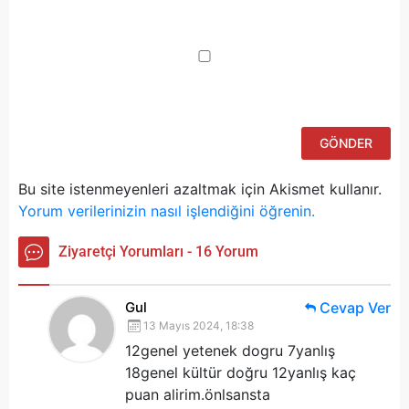
Da
yo
ku
iç
po
ad
si
bu
ka
Bu site istenmeyenleri azaltmak için Akismet kullanır.
Yorum verilerinizin nasıl işlendiğini öğrenin.
Ziyaretçi Yorumları - 16 Yorum
Gul
Cevap Ver
13 Mayıs 2024, 18:38
12genel yetenek dogru
7yanlış
18genel kültür doğru
12yanlış kaç
puan alirim.önlsansta