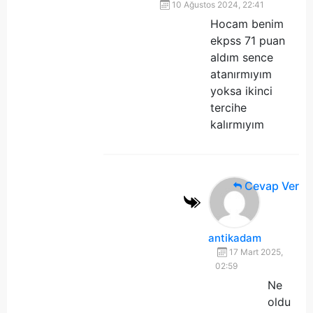
10 Ağustos 2024, 22:41
Hocam benim
ekpss 71 puan
aldım sence
atanırmıyım
yoksa ikinci
tercihe
kalırmıyım
Cevap Ver
antikadam
17 Mart 2025,
02:59
Ne
oldu