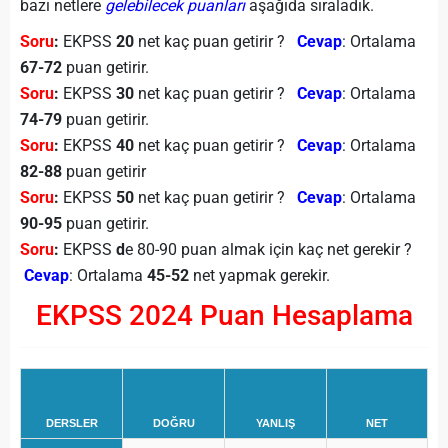
bazı netlere
gelebilecek puanları
aşağıda sıraladık.
Soru
:
EKPSS
20
net kaç puan getirir ?
Cevap
: Ortalama
67-72
puan getirir.
Soru
:
EKPSS
30
net kaç puan getirir ?
Cevap
: Ortalama
74-79
puan getirir.
Soru
:
EKPSS
40
net kaç puan getirir ?
Cevap
: Ortalama
82-88
puan getirir
Soru
:
EKPSS
50
net kaç puan getirir ?
Cevap
: Ortalama
90-95
puan getirir.
Soru
:
EKPSS
d
e 80-90 puan almak için kaç net gerekir ?
Cevap
: Ortalama
45-52
net yapmak gerekir.
EKPSS 2024 Puan Hesaplama
DERSLER
DOĞRU
YANLIŞ
NET