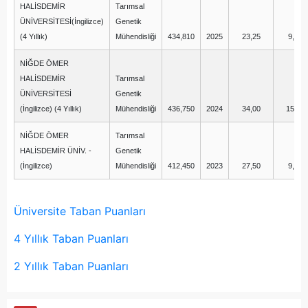
HALİSDEMİR
Tarımsal
ÜNİVERSİTESİ(İngilizce)
Genetik
(4 Yıllık)
Mühendisliği
434,810
2025
23,25
9,00
NİĞDE ÖMER
HALİSDEMİR
Tarımsal
ÜNİVERSİTESİ
Genetik
(İngilizce) (4 Yıllık)
Mühendisliği
436,750
2024
34,00
15,25
NİĞDE ÖMER
Tarımsal
HALİSDEMİR ÜNİV. -
Genetik
(İngilizce)
Mühendisliği
412,450
2023
27,50
9,50
Üniversite Taban Puanları
4 Yıllık Taban Puanları
2 Yıllık Taban Puanları