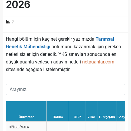
2026
7
Hangi bölüm için kaç net gerekir yazımızda
Tarımsal
Genetik Mühendisliği
bölümünü kazanmak için gereken
netleri sizler için derledik. YKS sınavları sonucunda en
düşük puanla yerleşen adayın netleri
netpuanlar.com
sitesinde aşağıda listelenmiştir.
Üniversite
Bölüm
OBP
Yıllar
Türkçe(40)
Sosyal(2
NİĞDE ÖMER