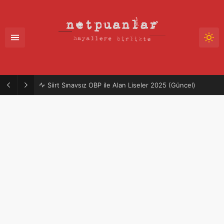
Siirt Sınavsız OBP ile Alan Liseler 2025 (Güncel)