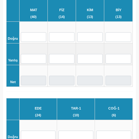
MAT
FİZ
KİM
BİY
(40)
(14)
(13)
(13)
Doğru
Yanlış
Net
EDE
TAR-1
COĞ-1
(24)
(10)
(6)
Doğru