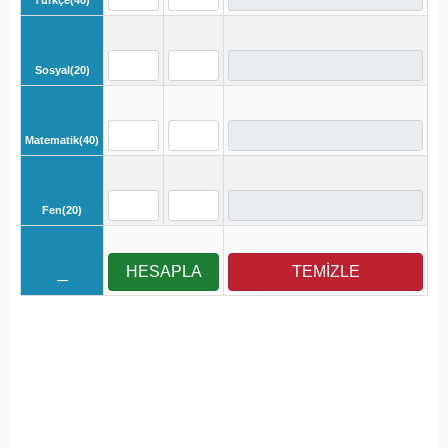
Türkçe(40)
Sosyal(20)
Matematik(40)
Fen(20)
HESAPLA
TEMİZLE
—