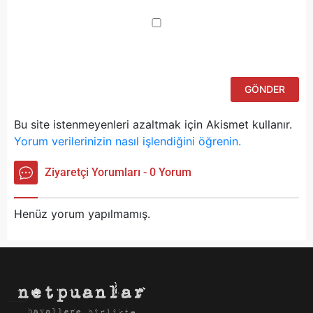
ku
iç
po
ad
si
bu
ka
Bu site istenmeyenleri azaltmak için Akismet kullanır.
Yorum verilerinizin nasıl işlendiğini öğrenin.
Ziyaretçi Yorumları - 0 Yorum
Henüz yorum yapılmamış.