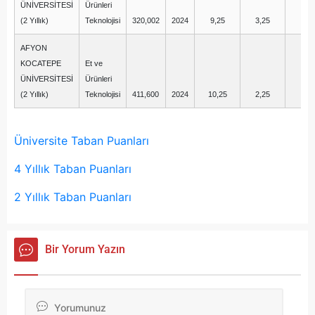
ÜNİVERSİTESİ
Ürünleri
(2 Yıllık)
Teknolojisi
320,002
2024
9,25
3,25
4,
AFYON
KOCATEPE
Et ve
ÜNİVERSİTESİ
Ürünleri
(2 Yıllık)
Teknolojisi
411,600
2024
10,25
2,25
0,
Üniversite Taban Puanları
4 Yıllık Taban Puanları
2 Yıllık Taban Puanları
Bir Yorum Yazın