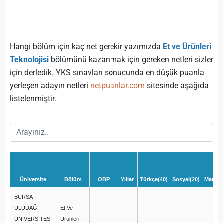
Hangi bölüm için kaç net gerekir yazımızda
Et ve Ürünleri
Teknolojisi
bölümünü kazanmak için gereken netleri sizler
için derledik. YKS sınavları sonucunda en düşük puanla
yerleşen adayın netleri
netpuanlar.com
sitesinde aşağıda
listelenmiştir.
Üniversite
Bölüm
OBP
Yıllar
Türkçe(40)
Sosyal(20)
Matema
BURSA
ULUDAĞ
Et Ve
ÜNİVERSİTESİ
Ürünleri