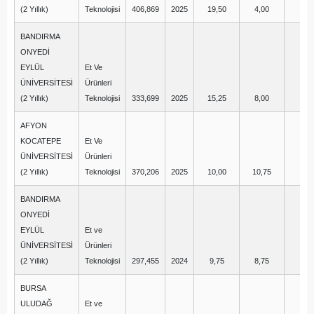
(2 Yıllık)
Teknolojisi
406,869
2025
19,50
4,00
0,
BANDIRMA
ONYEDİ
EYLÜL
Et Ve
ÜNİVERSİTESİ
Ürünleri
(2 Yıllık)
Teknolojisi
333,699
2025
15,25
8,00
0,
AFYON
KOCATEPE
Et Ve
ÜNİVERSİTESİ
Ürünleri
(2 Yıllık)
Teknolojisi
370,206
2025
10,00
10,75
-1
BANDIRMA
ONYEDİ
EYLÜL
Et ve
ÜNİVERSİTESİ
Ürünleri
(2 Yıllık)
Teknolojisi
297,455
2024
9,75
8,75
1,
BURSA
ULUDAĞ
Et ve