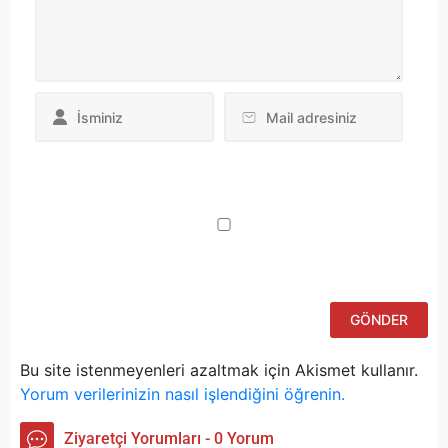
Da
yo
ku
iç
po
ad
si
bu
ka
Bu site istenmeyenleri azaltmak için Akismet kullanır.
Yorum verilerinizin nasıl işlendiğini öğrenin.
Ziyaretçi Yorumları - 0 Yorum