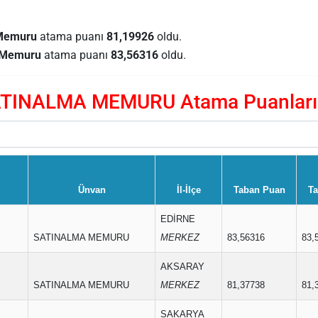
 Memuru
atama puanı
81,19926
oldu.
a Memuru
atama puanı
83,56316
oldu.
TINALMA MEMURU Atama Puanları 
Ünvan
İl-İlçe
Taban Puan
Ta
EDİRNE
SATINALMA MEMURU
MERKEZ
83,56316
83,
AKSARAY
SATINALMA MEMURU
MERKEZ
81,37738
81,
SAKARYA