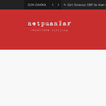
SON DAKİKA
Siirt Sınavsız OBP ile Ala