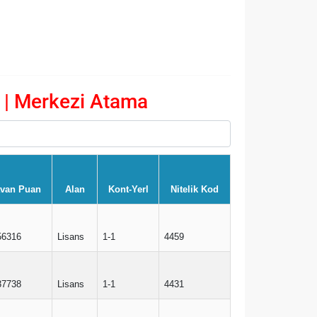
| Merkezi Atama
van Puan
Alan
Kont-Yerl
Nitelik Kod
56316
Lisans
1-1
4459
37738
Lisans
1-1
4431