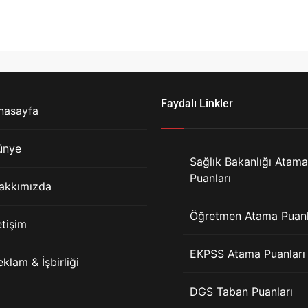
Faydalı Linkler
nasayfa
ünye
Sağlık Bakanlığı Atama
Puanları
akkımızda
Öğretmen Atama Puanl
etişim
EKPSS Atama Puanları
eklam & İşbirliği
DGS Taban Puanları