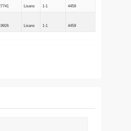
27741
Lisans
1-1
4459
19926
Lisans
1-1
4459