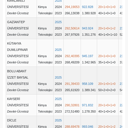
KIRKLARELİ
2025
ÜNİVERSİTESİ
Kimya
2024
294,19053
922.828
20+1+0+1+0
21(21
Devlet-Ücretsiz
Teknolojisi
2023
266,13038
1.380.928
40+1+0+1+0
41(41
GAZİANTEP
2025
ÜNİVERSİTESİ
Kimya
2024
292,50614
943.924
20+1+0+1+2
23(21
Devlet-Ücretsiz
Teknolojisi
2023
267,97926
1.351.276
40+1+0+1+10
52(41
KÜTAHYA
DUMLUPINAR
2025
ÜNİVERSİTESİ
Kimya
2024
292,40395
945.197
20+1+0+1+0
21(21
Devlet-Ücretsiz
Teknolojisi
2023
268,49209
1.342.965
35+1+0+1+0
37(36
BOLU ABANT
İZZET BAYSAL
2025
ÜNİVERSİTESİ
Kimya
2024
291,39433
958.109
20+1+0+1+0
21(21
Devlet-Ücretsiz
Teknolojisi
2023
265,61920
1.389.341
50+2+0+2+0
54(52
KAYSERİ
2025
ÜNİVERSİTESİ
Kimya
2024
290,32801
971.832
20+1+0+1+0
22(21
Devlet-Ücretsiz
Teknolojisi
2023
272,51480
1.278.350
40+1+0+1+0
42(41
DİCLE
2025
ÜNİVERSİTESİ
Kimya
2024
288,69478
993.046
20+1+0+1+2
24(21