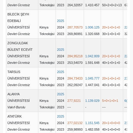
Devlet-Ücretsiz
Teknolojisi
2023
264,32057
1.410.457
50+2+0+2+13
67(52
BİLECİK ŞEYH
EDEBALİ
2025
ÜNİVERSİTESİ
Kimya
2024
287,70573
1.006.125
20+1+0+1+0
22(21
Devlet-Ücretsiz
Teknolojisi
2023
269,86991
1.320.668
30+1+0+1+0
32(31
ZONGULDAK
BÜLENT ECEVİT
2025
ÜNİVERSİTESİ
Kimya
2024
284,95218
1.042.809
20+1+0+1+0
22(21
Devlet-Ücretsiz
Teknolojisi
2023
253,54070
1.591.648
40+1+0+1+0
42(41
TARSUS
2025
ÜNİVERSİTESİ
Kimya
2024
284,73433
1.045.777
20+1+0+1+0
21(21
Devlet-Ücretsiz
Teknolojisi
2023
262,09247
1.447.041
40+1+0+1+0
42(41
ALANYA
2025
ÜNİVERSİTESİ
Kimya
2024
277,9221
1.139.029
5+0+1+0+1
6(5+0
Vakıf-Burslu
Teknolojisi
2023
---
-
---
---
ATATÜRK
2025
ÜNİVERSİTESİ
Kimya
2024
277,02132
1.151.545
20+1+0+0+0
21(21
Devlet-Ücretsiz
Teknolojisi
2023
259,98993
1.482.058
40+1+0+0+0
41(41