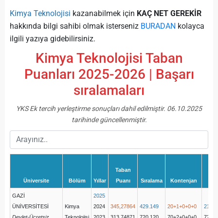
Kimya Teknolojisi
kazanabilmek için
KAÇ NET GEREKİR
hakkında bilgi sahibi olmak isterseniz
BURADAN
kolayca
ilgili yazıya gidebilirsiniz.
Kimya Teknolojisi Taban
Puanları 2025-2026 | Başarı
sıralamaları
YKS Ek tercih yerleştirme sonuçları dahil edilmiştir. 06.10.2025
tarihinde güncellenmiştir.
Taban
Üniversite
Bölüm
Yıllar
Puanı
Sıralama
Kontenjan
Y
GAZİ
2025
ÜNİVERSİTESİ
Kimya
2024
345,27864
429.149
20+1+0+0+0
21(20
Devlet-Ücretsiz
Teknolojisi
2023
313,74871
720.120
70+2+0+0+0
72(71