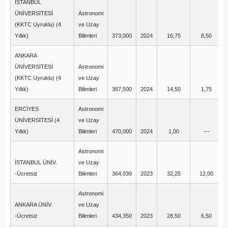
İSTANBUL
ÜNİVERSİTESİ
Astronomi
(KKTC Uyruklu) (4
ve Uzay
Yıllık)
Bilimleri
373,000
2024
16,75
8,50
ANKARA
ÜNİVERSİTESİ
Astronomi
(KKTC Uyruklu) (4
ve Uzay
Yıllık)
Bilimleri
367,500
2024
14,50
1,75
ERCİYES
Astronomi
ÜNİVERSİTESİ (4
ve Uzay
Yıllık)
Bilimleri
470,000
2024
1,00
---
Astronomi
İSTANBUL ÜNİV.
ve Uzay
-Ücretsiz
Bilimleri
364,039
2023
32,25
12,00
Astronomi
ANKARA ÜNİV.
ve Uzay
-Ücretsiz
Bilimleri
434,350
2023
28,50
6,50