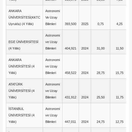
ANKARA
Astronomi
ÜNİVERSİTESİ(KKTC
Ve Uzay
Uyruklu) (4 Yıllık)
Bilimleri
393,500
2025
0,75
4,25
Astronomi
EGE ÜNİVERSİTESİ
ve Uzay
(4 Yıllık)
Bilimleri
404,921
2024
31,00
11,50
ANKARA
Astronomi
ÜNİVERSİTESİ (4
ve Uzay
Yıllık)
Bilimleri
458,522
2024
28,75
15,75
ATATÜRK
Astronomi
ÜNİVERSİTESİ (4
ve Uzay
Yıllık)
Bilimleri
431,912
2024
25,50
11,75
İSTANBUL
Astronomi
ÜNİVERSİTESİ (4
ve Uzay
Yıllık)
Bilimleri
447,011
2024
24,75
12,75