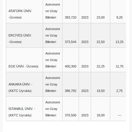
Astronomi
ATATÜRK ÜNİV.
ve Uzay
-Ücretsiz
Bilimleri
383,720
2023
23,00
9,25
Astronomi
ERCİYES ÜNİV.
ve Uzay
-Ücretsiz
Bilimleri
373,544
2023
22,50
13,25
Astronomi
ve Uzay
EGE ÜNİV. -Ücretsiz
Bilimleri
400,300
2023
22,25
11,75
Astronomi
ANKARA ÜNİV. -
ve Uzay
(KKTC Uyruklu)
Bilimleri
386,792
2023
19,50
2,75
Astronomi
İSTANBUL ÜNİV. -
ve Uzay
(KKTC Uyruklu)
Bilimleri
376,500
2023
18,00
---