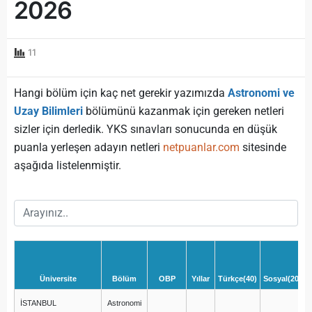
2026
11
Hangi bölüm için kaç net gerekir yazımızda
Astronomi ve
Uzay Bilimleri
bölümünü kazanmak için gereken netleri
sizler için derledik. YKS sınavları sonucunda en düşük
puanla yerleşen adayın netleri
netpuanlar.com
sitesinde
aşağıda listelenmiştir.
Üniversite
Bölüm
OBP
Yıllar
Türkçe(40)
Sosyal(20)
M
İSTANBUL
Astronomi