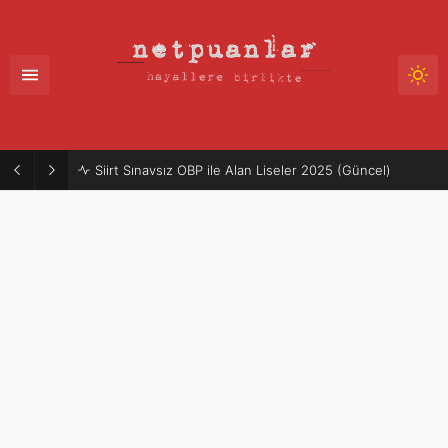
Siirt Sınavsız OBP ile Alan Liseler 2025 (Güncel)