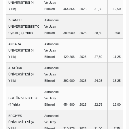
ÜNİVERSİTESİ (4
Ve Uzay
Yıllık)
Bilimleri
464,864
2025
31,50
12,50
İSTANBUL
Astronomi
ÜNİVERSİTESİ(KKTC
Ve Uzay
Uyruklu) (4 Yıllık)
Bilimleri
389,000
2025
28,50
9,00
ANKARA
Astronomi
ÜNİVERSİTESİ (4
Ve Uzay
Yıllık)
Bilimleri
429,266
2025
27,50
11,25
ATATÜRK
Astronomi
ÜNİVERSİTESİ (4
Ve Uzay
Yıllık)
Bilimleri
392,900
2025
24,25
13,25
Astronomi
EGE ÜNİVERSİTESİ
Ve Uzay
(4 Yıllık)
Bilimleri
454,800
2025
22,75
12,00
ERCİYES
Astronomi
ÜNİVERSİTESİ (4
Ve Uzay
Yıllık)
Bilimleri
310,978
2025
21,00
7,25