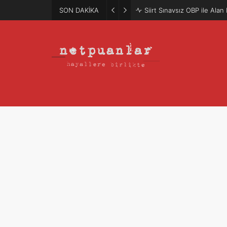
SON DAKİKA
Siirt Sınavsız OBP ile Ala