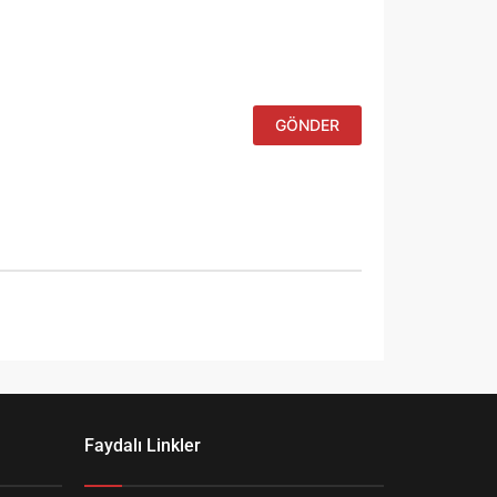
için adım, e-
posta
adresim ve
site adresim
bu tarayıcıya
kaydedilsin.
Faydalı Linkler