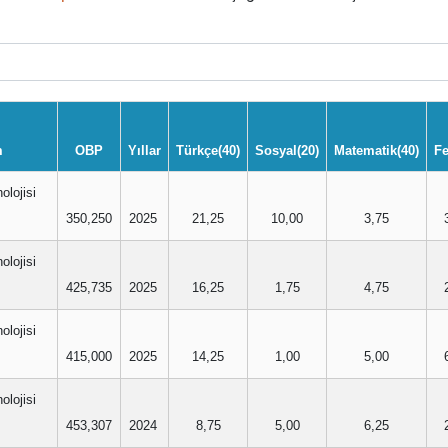
m
OBP
Yıllar
Türkçe(40)
Sosyal(20)
Matematik(40)
Fe
olojisi
350,250
2025
21,25
10,00
3,75
olojisi
425,735
2025
16,25
1,75
4,75
olojisi
415,000
2025
14,25
1,00
5,00
olojisi
453,307
2024
8,75
5,00
6,25