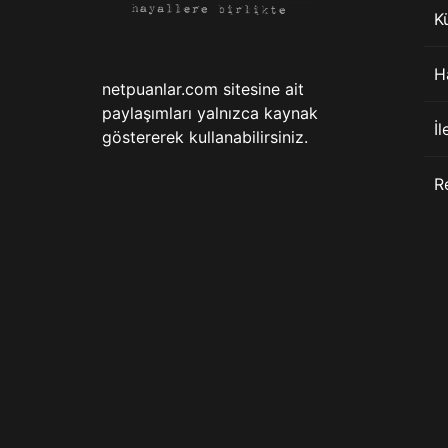
K
H
netpuanlar.com sitesine ait
paylaşımları yalnızca kaynak
İl
göstererek kullanabilirsiniz.
R