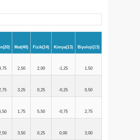
n(20)
Mat(40)
Fizik(14)
Kimya(13)
Biyoloji(13)
3,75
2,50
2,00
-1,25
1,50
2,75
3,25
0,25
-0,25
0,50
6,50
1,75
5,50
-0,75
2,75
2,50
3,50
0,25
0,00
3,00