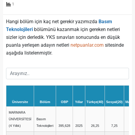
1
Hangi bölüm için kaç net gerekir yazımızda
Basım
Teknolojileri
bölümünü kazanmak için gereken netleri
sizler için derledik. YKS sınavları sonucunda en düşük
puanla yerleşen adayın netleri
netpuanlar.com
sitesinde
aşağıda listelenmiştir.
Üniversite
Bölüm
OBP
Yıllar
Türkçe(40)
Sosyal(20)
Matem
MARMARA
ÜNİVERSİTESİ
Basım
(4 Yıllık)
Teknolojileri
395,628
2025
26,25
7,25
7