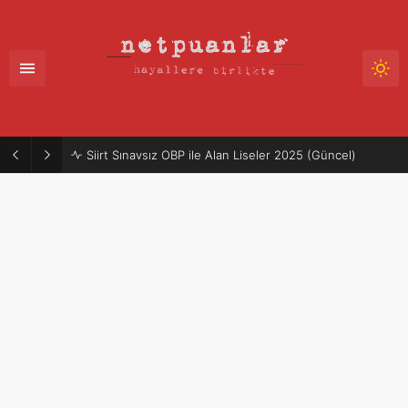
Siirt Sınavsız OBP ile Alan Liseler 2025 (Güncel)