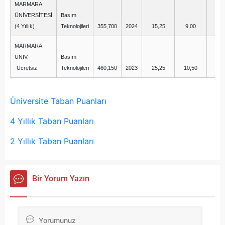
MARMARA
ÜNİVERSİTESİ
Basım
(4 Yıllık)
Teknolojileri
355,700
2024
15,25
9,00
1
MARMARA
ÜNİV.
Basım
-Ücretsiz
Teknolojileri
460,150
2023
25,25
10,50
1
Üniversite Taban Puanları
4 Yıllık Taban Puanları
2 Yıllık Taban Puanları
Bir Yorum Yazın