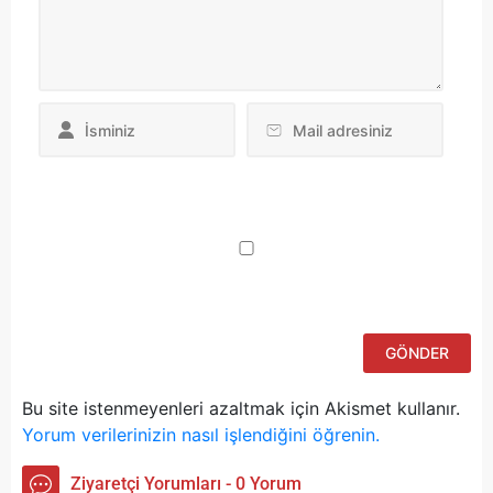
Da
yo
ku
iç
po
ad
si
bu
ka
Bu site istenmeyenleri azaltmak için Akismet kullanır.
Yorum verilerinizin nasıl işlendiğini öğrenin.
Ziyaretçi Yorumları - 0 Yorum