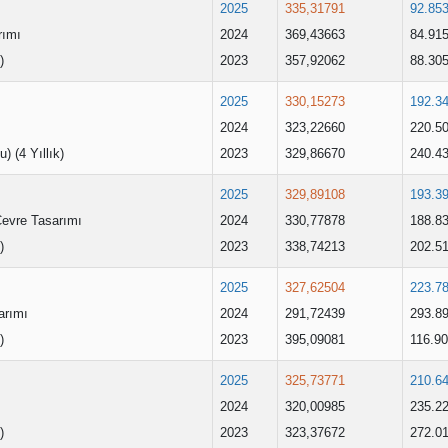
2025
335,31791
92.85
rımı
2024
369,43663
84.91
)
2023
357,92062
88.30
2025
330,15273
192.3
2024
323,22660
220.5
u) (4 Yıllık)
2023
329,86670
240.4
2025
329,89108
193.3
Çevre Tasarımı
2024
330,77878
188.8
)
2023
338,74213
202.5
2025
327,62504
223.7
arımı
2024
291,72439
293.8
)
2023
395,09081
116.9
2025
325,73771
210.6
2024
320,00985
235.2
)
2023
323,37672
272.0