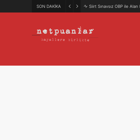
SON DAKİKA
Mütercim Atama Puanları 