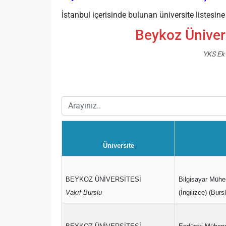
İstanbul içerisinde bulunan üniversite listesin
Beykoz Ünivers
YKS Ek 
Üniversite
BEYKOZ ÜNİVERSİTESİ
Bilgisayar Mühen
Vakıf-Burslu
(İngilizce) (Bursl