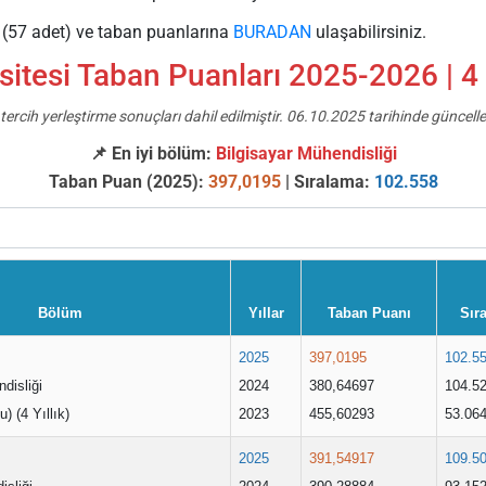
e (57 adet) ve taban puanlarına
BURADAN
ulaşabilirsiniz.
itesi Taban Puanları 2025-2026 | 4 
tercih yerleştirme sonuçları dahil edilmiştir. 06.10.2025 tarihinde güncelle
📌 En iyi bölüm:
Bilgisayar Mühendisliği
Taban Puan (2025):
397,0195
| Sıralama:
102.558
Bölüm
Yıllar
Taban Puanı
Sır
2025
397,0195
102.5
disliği
2024
380,64697
104.5
u) (4 Yıllık)
2023
455,60293
53.06
2025
391,54917
109.5