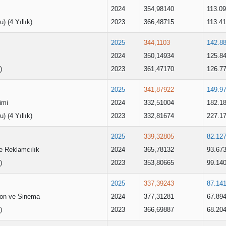
2024
354,98140
113.0
u) (4 Yıllık)
2023
366,48715
113.41
2025
344,1103
142.8
2024
350,14934
125.8
)
2023
361,47170
126.7
2025
341,87922
149.9
imi
2024
332,51004
182.1
u) (4 Yıllık)
2023
332,81674
227.1
2025
339,32805
82.12
 ve Reklamcılık
2024
365,78132
93.67
)
2023
353,80665
99.14
2025
337,39243
87.14
yon ve Sinema
2024
377,31281
67.89
)
2023
366,69887
68.20