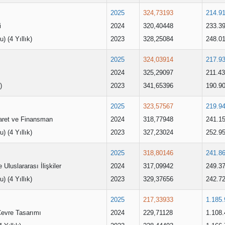
2025
324,73193
214.9
i
2024
320,40448
233.3
u) (4 Yıllık)
2023
328,25084
248.0
2025
324,03914
217.9
2024
325,29097
211.4
)
2023
341,65396
190.9
2025
323,57567
219.9
caret ve Finansman
2024
318,77948
241.1
u) (4 Yıllık)
2023
327,23024
252.9
2025
318,80146
241.8
 Uluslararası İlişkiler
2024
317,09942
249.3
u) (4 Yıllık)
2023
329,37656
242.7
2025
217,33933
1.185.
Çevre Tasarımı
2024
229,71128
1.108.