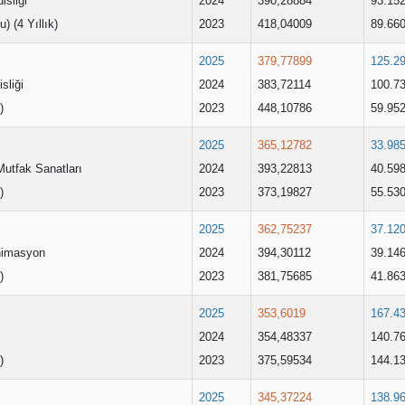
isliği
2024
390,28884
93.15
u) (4 Yıllık)
2023
418,04009
89.66
2025
379,77899
125.2
sliği
2024
383,72114
100.7
)
2023
448,10786
59.95
2025
365,12782
33.98
utfak Sanatları
2024
393,22813
40.59
)
2023
373,19827
55.53
2025
362,75237
37.12
nimasyon
2024
394,30112
39.14
)
2023
381,75685
41.86
2025
353,6019
167.4
2024
354,48337
140.7
)
2023
375,59534
144.1
2025
345,37224
138.9