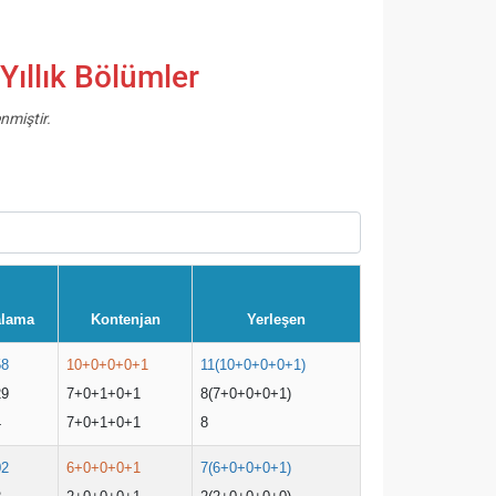
Yıllık Bölümler
nmiştir.
alama
Kontenjan
Yerleşen
58
10+0+0+0+1
11(10+0+0+0+1)
29
7+0+1+0+1
8(7+0+0+0+1)
4
7+0+1+0+1
8
02
6+0+0+0+1
7(6+0+0+0+1)