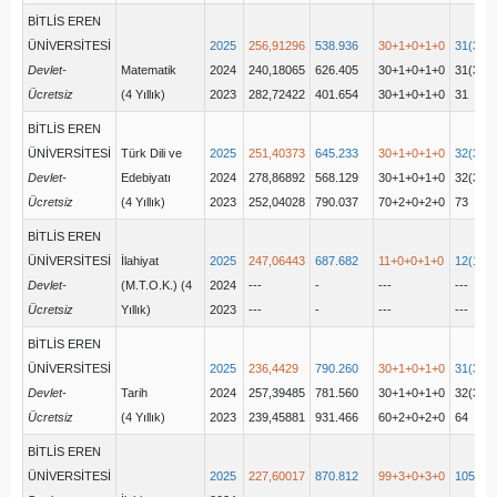
BİTLİS EREN
ÜNİVERSİTESİ
2025
256,91296
538.936
30+1+0+1+0
31(31+
Devlet-
Matematik
2024
240,18065
626.405
30+1+0+1+0
31(31+
Ücretsiz
(4 Yıllık)
2023
282,72422
401.654
30+1+0+1+0
31
BİTLİS EREN
ÜNİVERSİTESİ
Türk Dili ve
2025
251,40373
645.233
30+1+0+1+0
32(31+
Devlet-
Edebiyatı
2024
278,86892
568.129
30+1+0+1+0
32(31+
Ücretsiz
(4 Yıllık)
2023
252,04028
790.037
70+2+0+2+0
73
BİTLİS EREN
ÜNİVERSİTESİ
İlahiyat
2025
247,06443
687.682
11+0+0+1+0
12(11+
Devlet-
(M.T.O.K.) (4
2024
---
-
---
---
Ücretsiz
Yıllık)
2023
---
-
---
---
BİTLİS EREN
ÜNİVERSİTESİ
2025
236,4429
790.260
30+1+0+1+0
31(31+
Devlet-
Tarih
2024
257,39485
781.560
30+1+0+1+0
32(31+
Ücretsiz
(4 Yıllık)
2023
239,45881
931.466
60+2+0+2+0
64
BİTLİS EREN
ÜNİVERSİTESİ
2025
227,60017
870.812
99+3+0+3+0
105(10