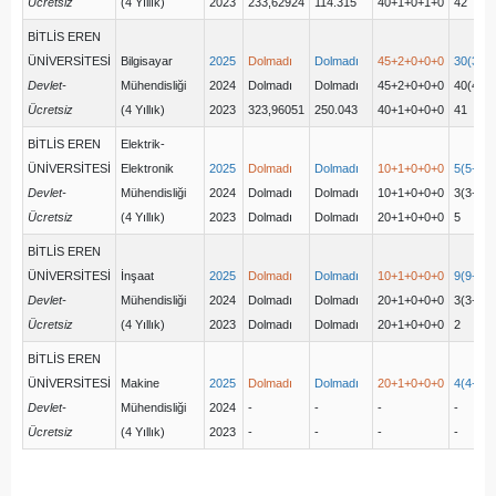
Ücretsiz
(4 Yıllık)
2023
233,62924
114.315
40+1+0+1+0
42
BİTLİS EREN
ÜNİVERSİTESİ
Bilgisayar
2025
Dolmadı
Dolmadı
45+2+0+0+0
30(30+
Devlet-
Mühendisliği
2024
Dolmadı
Dolmadı
45+2+0+0+0
40(40+
Ücretsiz
(4 Yıllık)
2023
323,96051
250.043
40+1+0+0+0
41
BİTLİS EREN
Elektrik-
ÜNİVERSİTESİ
Elektronik
2025
Dolmadı
Dolmadı
10+1+0+0+0
5(5+0+
Devlet-
Mühendisliği
2024
Dolmadı
Dolmadı
10+1+0+0+0
3(3+0+
Ücretsiz
(4 Yıllık)
2023
Dolmadı
Dolmadı
20+1+0+0+0
5
BİTLİS EREN
ÜNİVERSİTESİ
İnşaat
2025
Dolmadı
Dolmadı
10+1+0+0+0
9(9+0+
Devlet-
Mühendisliği
2024
Dolmadı
Dolmadı
20+1+0+0+0
3(3+0+
Ücretsiz
(4 Yıllık)
2023
Dolmadı
Dolmadı
20+1+0+0+0
2
BİTLİS EREN
ÜNİVERSİTESİ
Makine
2025
Dolmadı
Dolmadı
20+1+0+0+0
4(4+0+
Devlet-
Mühendisliği
2024
-
-
-
-
Ücretsiz
(4 Yıllık)
2023
-
-
-
-