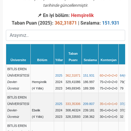
tarihinde güncellenmiştir.
📌 En iyi bölüm:
Hemşirelik
Taban Puan (2025):
362,31871
| Sıralama:
151.931
Taban
Üniversite
Bölüm
Yıllar
Puanı
Sıralama
Kontenjan
Ye
BİTLİS EREN
ÜNİVERSİTESİ
2025
362,31871
151.931
60+2+0+2+0
64(60+
Devlet-
Hemşirelik
2024
329,41086
186.997
75+2+0+2+0
79(75+
Ücretsiz
(4 Yıllık)
2023
349,69345
189.399
75+2+0+2+0
79
BİTLİS EREN
ÜNİVERSİTESİ
2025
333,35306
209.807
35+1+0+1+0
37(35+
Devlet-
Ebelik
2024
308,46324
239.181
35+1+0+1+0
37(35+
Ücretsiz
(4 Yıllık)
2023
328,33593
238.362
30+1+0+1+0
32
BİTLİS EREN