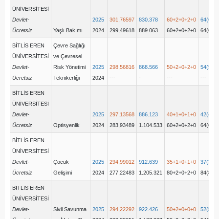
ÜNİVERSİTESİ
Devlet-
2025
301,76597
830.378
60+2+0+2+0
64(62+
Ücretsiz
Yaşlı Bakımı
2024
299,49618
889.063
60+2+0+2+0
64(62+
BİTLİS EREN
Çevre Sağlığı
ÜNİVERSİTESİ
ve Çevresel
Devlet-
Risk Yönetimi
2025
298,56816
868.566
50+2+0+2+0
54(52+
Ücretsiz
Teknikerliği
2024
---
-
---
---
BİTLİS EREN
ÜNİVERSİTESİ
Devlet-
2025
297,13568
886.123
40+1+0+1+0
42(41+
Ücretsiz
Optisyenlik
2024
283,93489
1.104.533
60+2+0+2+0
64(62+
BİTLİS EREN
ÜNİVERSİTESİ
Devlet-
Çocuk
2025
294,99012
912.639
35+1+0+1+0
37(36+
Ücretsiz
Gelişimi
2024
277,22483
1.205.321
80+2+0+2+0
84(82+
BİTLİS EREN
ÜNİVERSİTESİ
Devlet-
Sivil Savunma
2025
294,22292
922.426
50+2+0+0+0
52(52+