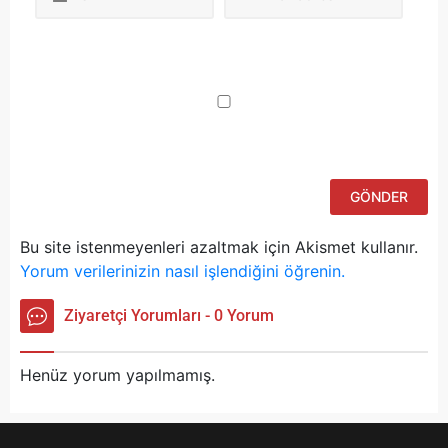
Da
yo
ku
iç
po
ad
si
bu
ka
Bu site istenmeyenleri azaltmak için Akismet kullanır.
Yorum verilerinizin nasıl işlendiğini öğrenin.
Ziyaretçi Yorumları - 0 Yorum
Henüz yorum yapılmamış.