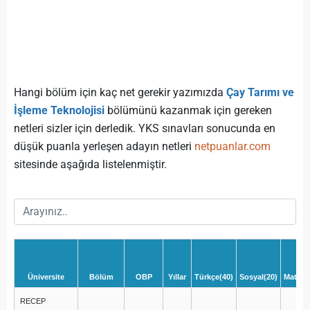
Hangi bölüm için kaç net gerekir yazımızda
Çay Tarımı ve
İşleme Teknolojisi
bölümünü kazanmak için gereken
netleri sizler için derledik. YKS sınavları sonucunda en
düşük puanla yerleşen adayın netleri
netpuanlar.com
sitesinde aşağıda listelenmiştir.
Üniversite
Bölüm
OBP
Yıllar
Türkçe(40)
Sosyal(20)
Matema
RECEP