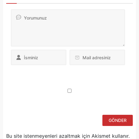
Da
yo
ku
iç
po
ad
si
bu
ka
Bu site istenmeyenleri azaltmak için Akismet kullanır.