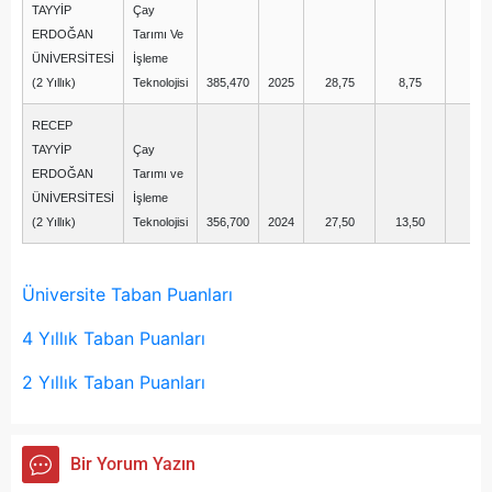
TAYYİP
Çay
ERDOĞAN
Tarımı Ve
ÜNİVERSİTESİ
İşleme
(2 Yıllık)
Teknolojisi
385,470
2025
28,75
8,75
2,
RECEP
TAYYİP
Çay
ERDOĞAN
Tarımı ve
ÜNİVERSİTESİ
İşleme
(2 Yıllık)
Teknolojisi
356,700
2024
27,50
13,50
1,
Üniversite Taban Puanları
4 Yıllık Taban Puanları
2 Yıllık Taban Puanları
Bir Yorum Yazın