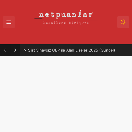
Siirt Sınavsız OBP ile Alan Liseler 2025 (Güncel)