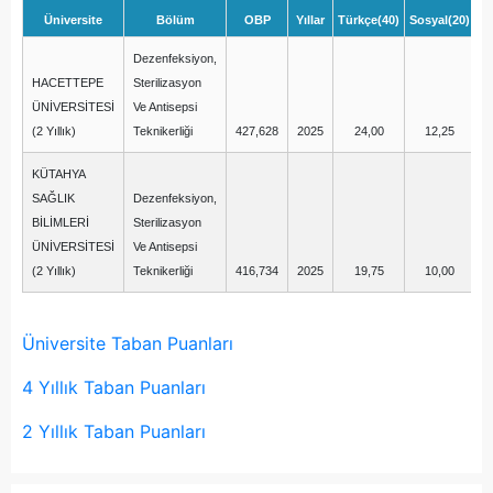
Üniversite
Bölüm
OBP
Yıllar
Türkçe(40)
Sosyal(20)
Ma
Dezenfeksiyon,
HACETTEPE
Sterilizasyon
ÜNİVERSİTESİ
Ve Antisepsi
(2 Yıllık)
Teknikerliği
427,628
2025
24,00
12,25
KÜTAHYA
SAĞLIK
Dezenfeksiyon,
BİLİMLERİ
Sterilizasyon
ÜNİVERSİTESİ
Ve Antisepsi
(2 Yıllık)
Teknikerliği
416,734
2025
19,75
10,00
Üniversite Taban Puanları
4 Yıllık Taban Puanları
2 Yıllık Taban Puanları