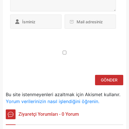
Da
yo
ku
iç
po
ad
si
bu
ka
Bu site istenmeyenleri azaltmak için Akismet kullanır.
Yorum verilerinizin nasıl işlendiğini öğrenin.
Ziyaretçi Yorumları - 0 Yorum