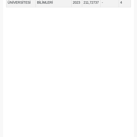
ÜNİVERSİTESİ
BİLİMLERİ
2023
211,72737
-
4