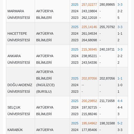
2025
257,02277
280,89865
3-3
MARMARA
AKTÜERYA
2024
243,19804
-
2-2
ÜNİVERSİTESİ
BİLİMLERİ
2023
262,12018
-
5
2025
225,14146
255,70792
3-3
HACETTEPE
AKTÜERYA
2024
261,04534
-
1-1
ÜNİVERSİTESİ
BİLİMLERİ
2023
264,68098
-
2
2025
215,36945
240,19711
3-3
ANKARA
AKTÜERYA
2024
238,95221
-
2-2
ÜNİVERSİTESİ
BİLİMLERİ
2023
243,54336
-
2
AKTÜERYA
BİLİMLERİ
2025
202,87056
202,87056
1-1
DOĞU AKDENİZ
(İNGİLİZCE)
2024
--
-
1-0
ÜNİVERSİTESİ
(BURSLU)
2023
-
-
1
2025
200,29852
211,71658
4-4
SELÇUK
AKTÜERYA
2024
197,92715
-
4-4
ÜNİVERSİTESİ
BİLİMLERİ
2023
215,88246
-
3
2025
195,64962
198,31588
5-2
KARABÜK
AKTÜERYA
2024
177,85406
-
3-3