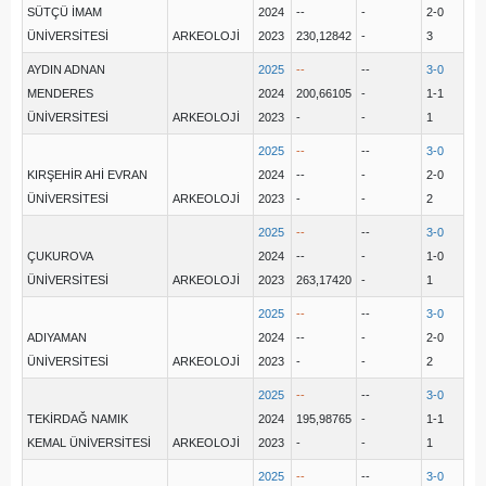
SÜTÇÜ İMAM
2024
--
-
2-0
ÜNİVERSİTESİ
ARKEOLOJİ
2023
230,12842
-
3
AYDIN ADNAN
2025
--
--
3-0
MENDERES
2024
200,66105
-
1-1
ÜNİVERSİTESİ
ARKEOLOJİ
2023
-
-
1
2025
--
--
3-0
KIRŞEHİR AHİ EVRAN
2024
--
-
2-0
ÜNİVERSİTESİ
ARKEOLOJİ
2023
-
-
2
2025
--
--
3-0
ÇUKUROVA
2024
--
-
1-0
ÜNİVERSİTESİ
ARKEOLOJİ
2023
263,17420
-
1
2025
--
--
3-0
ADIYAMAN
2024
--
-
2-0
ÜNİVERSİTESİ
ARKEOLOJİ
2023
-
-
2
2025
--
--
3-0
TEKİRDAĞ NAMIK
2024
195,98765
-
1-1
KEMAL ÜNİVERSİTESİ
ARKEOLOJİ
2023
-
-
1
2025
--
--
3-0