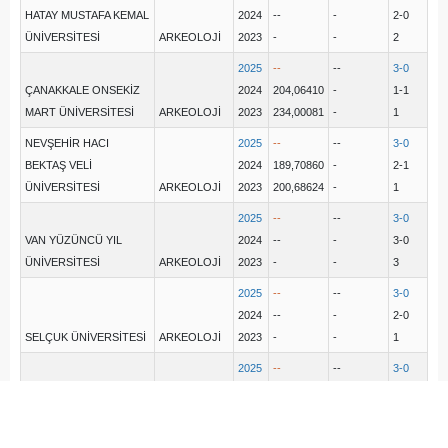
HATAY MUSTAFA KEMAL
2024
--
-
2-0
ÜNİVERSİTESİ
ARKEOLOJİ
2023
-
-
2
2025
--
--
3-0
ÇANAKKALE ONSEKİZ
2024
204,06410
-
1-1
MART ÜNİVERSİTESİ
ARKEOLOJİ
2023
234,00081
-
1
NEVŞEHİR HACI
2025
--
--
3-0
BEKTAŞ VELİ
2024
189,70860
-
2-1
ÜNİVERSİTESİ
ARKEOLOJİ
2023
200,68624
-
1
2025
--
--
3-0
VAN YÜZÜNCÜ YIL
2024
--
-
3-0
ÜNİVERSİTESİ
ARKEOLOJİ
2023
-
-
3
2025
--
--
3-0
2024
--
-
2-0
SELÇUK ÜNİVERSİTESİ
ARKEOLOJİ
2023
-
-
1
2025
--
--
3-0
2024
--
-
1-0
MERSİN ÜNİVERSİTESİ
ARKEOLOJİ
2023
219,59683
-
1
2025
--
--
3-0