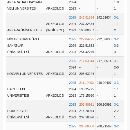
ANKARA HACI BAYRAM
2024
--
-
1-0
VELİ ÜNİVERSİTESİ
ARKEOLOJİ
2023
-
-
1
2025
242,51634
242,51634
3-1
ARKEOLOJİ
2024
237,32574
-
1-1
ANKARA ÜNİVERSİTESİ
(İNGİLİZCE)
2023
190,88657
-
2
MİMAR SİNAN GÜZEL
2025
222,04275
232,37633
3-2
SANATLAR
2024
221,51653
-
3-3
ÜNİVERSİTESİ
ARKEOLOJİ
2023
254,42279
-
3
2025
217,03614
217,03614
3-1
2024
--
-
2-0
KOCAELİ ÜNİVERSİTESİ
ARKEOLOJİ
2023
208,63244
-
1
2025
211,19003
218,20407
3-3
HACETTEPE
2024
196,35775
-
1-1
ÜNİVERSİTESİ
ARKEOLOJİ
2023
178,15860
-
1
2025
206,90991
206,90991
3-1
DOKUZ EYLÜL
2024
214,70944
-
2-2
ÜNİVERSİTESİ
ARKEOLOJİ
2023
237,18376
-
1
2025
203,68886
208,21599
3-2