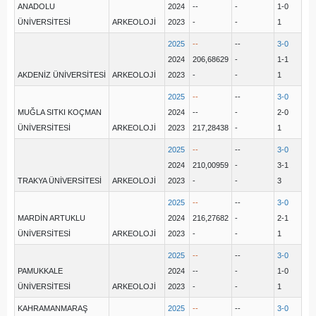
ANADOLU
2024
--
-
1-0
ÜNİVERSİTESİ
ARKEOLOJİ
2023
-
-
1
2025
--
--
3-0
2024
206,68629
-
1-1
AKDENİZ ÜNİVERSİTESİ
ARKEOLOJİ
2023
-
-
1
2025
--
--
3-0
MUĞLA SITKI KOÇMAN
2024
--
-
2-0
ÜNİVERSİTESİ
ARKEOLOJİ
2023
217,28438
-
1
2025
--
--
3-0
2024
210,00959
-
3-1
TRAKYA ÜNİVERSİTESİ
ARKEOLOJİ
2023
-
-
3
2025
--
--
3-0
MARDİN ARTUKLU
2024
216,27682
-
2-1
ÜNİVERSİTESİ
ARKEOLOJİ
2023
-
-
1
2025
--
--
3-0
PAMUKKALE
2024
--
-
1-0
ÜNİVERSİTESİ
ARKEOLOJİ
2023
-
-
1
KAHRAMANMARAŞ
2025
--
--
3-0