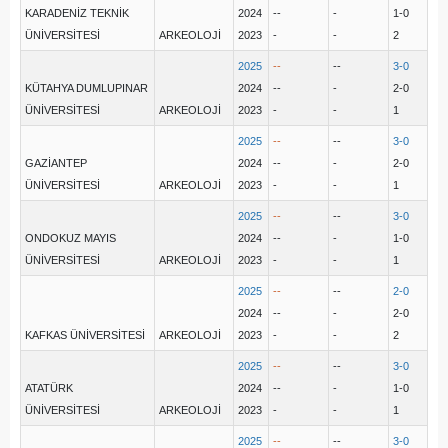
KARADENİZ TEKNİK
2024
--
-
1-0
ÜNİVERSİTESİ
ARKEOLOJİ
2023
-
-
2
2025
--
--
3-0
KÜTAHYA DUMLUPINAR
2024
--
-
2-0
ÜNİVERSİTESİ
ARKEOLOJİ
2023
-
-
1
2025
--
--
3-0
GAZİANTEP
2024
--
-
2-0
ÜNİVERSİTESİ
ARKEOLOJİ
2023
-
-
1
2025
--
--
3-0
ONDOKUZ MAYIS
2024
--
-
1-0
ÜNİVERSİTESİ
ARKEOLOJİ
2023
-
-
1
2025
--
--
2-0
2024
--
-
2-0
KAFKAS ÜNİVERSİTESİ
ARKEOLOJİ
2023
-
-
2
2025
--
--
3-0
ATATÜRK
2024
--
-
1-0
ÜNİVERSİTESİ
ARKEOLOJİ
2023
-
-
1
2025
--
--
3-0