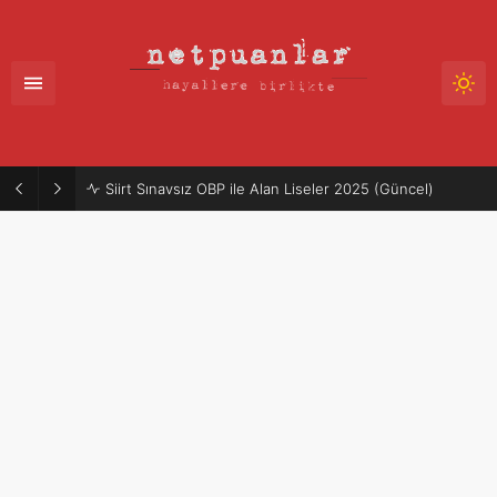
Siirt Sınavsız OBP ile Alan Liseler 2025 (Güncel)