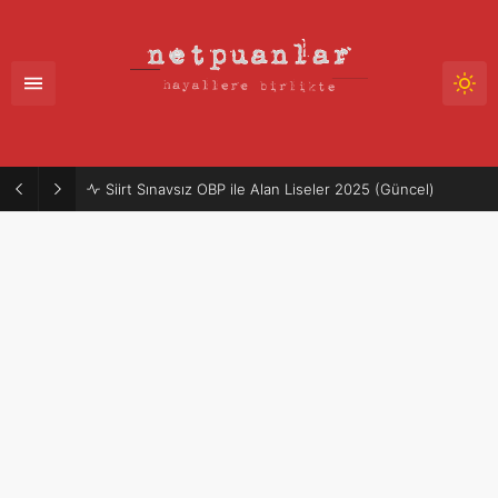
Siirt Sınavsız OBP ile Alan Liseler 2025 (Güncel)