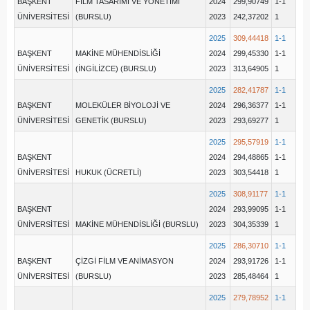
BAŞKENT
FİLM TASARIMI VE YÖNETİMİ
2024
299,90749
1-1
ÜNİVERSİTESİ
(BURSLU)
2023
242,37202
1
2025
309,44418
1-1
BAŞKENT
MAKİNE MÜHENDİSLİĞİ
2024
299,45330
1-1
ÜNİVERSİTESİ
(İNGİLİZCE) (BURSLU)
2023
313,64905
1
2025
282,41787
1-1
BAŞKENT
MOLEKÜLER BİYOLOJİ VE
2024
296,36377
1-1
ÜNİVERSİTESİ
GENETİK (BURSLU)
2023
293,69277
1
2025
295,57919
1-1
BAŞKENT
2024
294,48865
1-1
ÜNİVERSİTESİ
HUKUK (ÜCRETLİ)
2023
303,54418
1
2025
308,91177
1-1
BAŞKENT
2024
293,99095
1-1
ÜNİVERSİTESİ
MAKİNE MÜHENDİSLİĞİ (BURSLU)
2023
304,35339
1
2025
286,30710
1-1
BAŞKENT
ÇİZGİ FİLM VE ANİMASYON
2024
293,91726
1-1
ÜNİVERSİTESİ
(BURSLU)
2023
285,48464
1
2025
279,78952
1-1