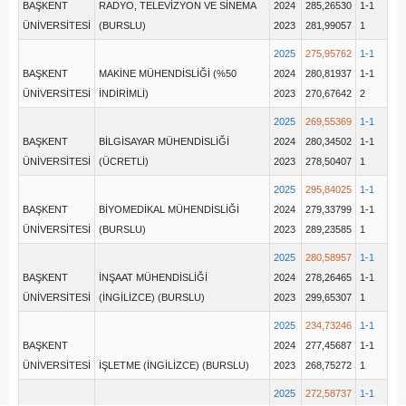
BAŞKENT
RADYO, TELEVİZYON VE SİNEMA
2024
285,26530
1-1
ÜNİVERSİTESİ
(BURSLU)
2023
281,99057
1
2025
275,95762
1-1
BAŞKENT
MAKİNE MÜHENDİSLİĞİ (%50
2024
280,81937
1-1
ÜNİVERSİTESİ
İNDİRİMLİ)
2023
270,67642
2
2025
269,55369
1-1
BAŞKENT
BİLGİSAYAR MÜHENDİSLİĞİ
2024
280,34502
1-1
ÜNİVERSİTESİ
(ÜCRETLİ)
2023
278,50407
1
2025
295,84025
1-1
BAŞKENT
BİYOMEDİKAL MÜHENDİSLİĞİ
2024
279,33799
1-1
ÜNİVERSİTESİ
(BURSLU)
2023
289,23585
1
2025
280,58957
1-1
BAŞKENT
İNŞAAT MÜHENDİSLİĞİ
2024
278,26465
1-1
ÜNİVERSİTESİ
(İNGİLİZCE) (BURSLU)
2023
299,65307
1
2025
234,73246
1-1
BAŞKENT
2024
277,45687
1-1
ÜNİVERSİTESİ
İŞLETME (İNGİLİZCE) (BURSLU)
2023
268,75272
1
2025
272,58737
1-1