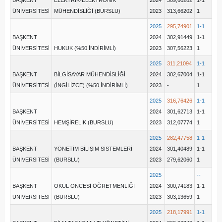
BAŞKENT
ELEKTRİK-ELEKTRONİK
2024
309,60282
1-1
ÜNİVERSİTESİ
MÜHENDİSLİĞİ (BURSLU)
2023
313,66202
1
2025
295,74901
1-1
BAŞKENT
2024
302,91449
1-1
ÜNİVERSİTESİ
HUKUK (%50 İNDİRİMLİ)
2023
307,56223
1
2025
311,21094
1-1
BAŞKENT
BİLGİSAYAR MÜHENDİSLİĞİ
2024
302,67004
1-1
ÜNİVERSİTESİ
(İNGİLİZCE) (%50 İNDİRİMLİ)
2023
-
1
2025
316,76426
1-1
BAŞKENT
2024
301,62713
1-1
ÜNİVERSİTESİ
HEMŞİRELİK (BURSLU)
2023
312,07774
1
2025
282,47758
1-1
BAŞKENT
YÖNETİM BİLİŞİM SİSTEMLERİ
2024
301,40489
1-1
ÜNİVERSİTESİ
(BURSLU)
2023
279,62060
1
2025
--
BAŞKENT
OKUL ÖNCESİ ÖĞRETMENLİĞİ
2024
300,74183
1-1
ÜNİVERSİTESİ
(BURSLU)
2023
303,13659
1
2025
218,17991
1-1