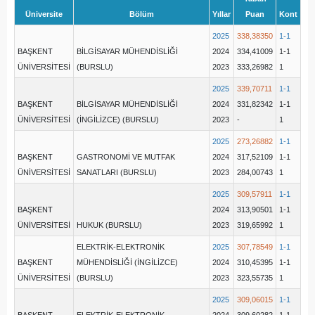
Üniversite
Bölüm
Yıllar
Puan
Kont
2025
338,38350
1-1
BAŞKENT
BİLGİSAYAR MÜHENDİSLİĞİ
2024
334,41009
1-1
ÜNİVERSİTESİ
(BURSLU)
2023
333,26982
1
2025
339,70711
1-1
BAŞKENT
BİLGİSAYAR MÜHENDİSLİĞİ
2024
331,82342
1-1
ÜNİVERSİTESİ
(İNGİLİZCE) (BURSLU)
2023
-
1
2025
273,26882
1-1
BAŞKENT
GASTRONOMİ VE MUTFAK
2024
317,52109
1-1
ÜNİVERSİTESİ
SANATLARI (BURSLU)
2023
284,00743
1
2025
309,57911
1-1
BAŞKENT
2024
313,90501
1-1
ÜNİVERSİTESİ
HUKUK (BURSLU)
2023
319,65992
1
ELEKTRİK-ELEKTRONİK
2025
307,78549
1-1
BAŞKENT
MÜHENDİSLİĞİ (İNGİLİZCE)
2024
310,45395
1-1
ÜNİVERSİTESİ
(BURSLU)
2023
323,55735
1
2025
309,06015
1-1