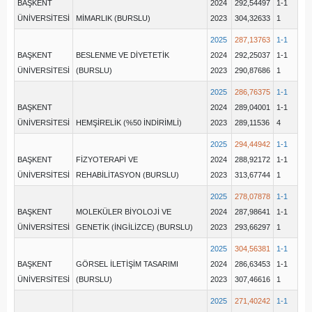
BAŞKENT
2024
292,54497
1-1
ÜNİVERSİTESİ
MİMARLIK (BURSLU)
2023
304,32633
1
2025
287,13763
1-1
BAŞKENT
BESLENME VE DİYETETİK
2024
292,25037
1-1
ÜNİVERSİTESİ
(BURSLU)
2023
290,87686
1
2025
286,76375
1-1
BAŞKENT
2024
289,04001
1-1
ÜNİVERSİTESİ
HEMŞİRELİK (%50 İNDİRİMLİ)
2023
289,11536
4
2025
294,44942
1-1
BAŞKENT
FİZYOTERAPİ VE
2024
288,92172
1-1
ÜNİVERSİTESİ
REHABİLİTASYON (BURSLU)
2023
313,67744
1
2025
278,07878
1-1
BAŞKENT
MOLEKÜLER BİYOLOJİ VE
2024
287,98641
1-1
ÜNİVERSİTESİ
GENETİK (İNGİLİZCE) (BURSLU)
2023
293,66297
1
2025
304,56381
1-1
BAŞKENT
GÖRSEL İLETİŞİM TASARIMI
2024
286,63453
1-1
ÜNİVERSİTESİ
(BURSLU)
2023
307,46616
1
2025
271,40242
1-1