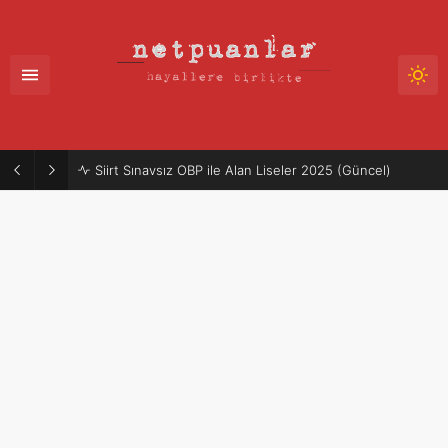
Siirt Sınavsız OBP ile Alan Liseler 2025 (Güncel)