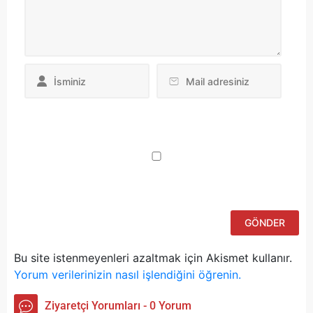
Da
yo
ku
iç
po
ad
si
bu
ka
Bu site istenmeyenleri azaltmak için Akismet kullanır.
Yorum verilerinizin nasıl işlendiğini öğrenin.
Ziyaretçi Yorumları - 0 Yorum