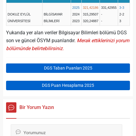
2025
321,42186
331,42955
3-3
DOKUZ EYLÜL
BİLGİSAYAR
2024
315,29507
-
2-2
ÜNİVERSİTESİ
BİLİMLERİ
2023
320,24887
-
3
Yukarıda yer alan veriler Bilgisayar Bilimleri bölümü DGS
son ve güncel ÖSYM puanlarıdır.
Merak ettiklerinizi yorum
bölümünde belirtebilirsiniz.
DGS Taban Puanları 2025
DGS Puan Hesaplama 2025
Bir Yorum Yazın