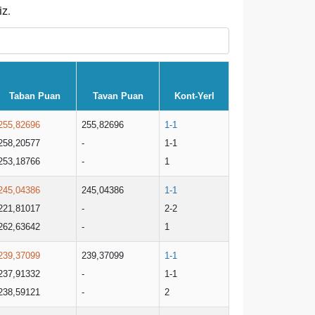
iz.
Taban Puan
Tavan Puan
Kont-Yerl
255,82696
255,82696
1-1
258,20577
-
1-1
253,18766
-
1
245,04386
245,04386
1-1
221,81017
-
2-2
262,63642
-
1
239,37099
239,37099
1-1
237,91332
-
1-1
238,59121
-
2