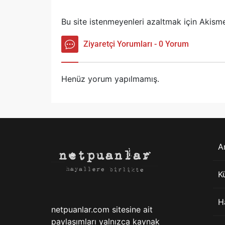
Bu site istenmeyenleri azaltmak için Akisme
Ziyaretçi Yorumları - 0 Yorum
Henüz yorum yapılmamış.
A
K
H
netpuanlar.com sitesine ait
paylaşımları yalnızca kaynak