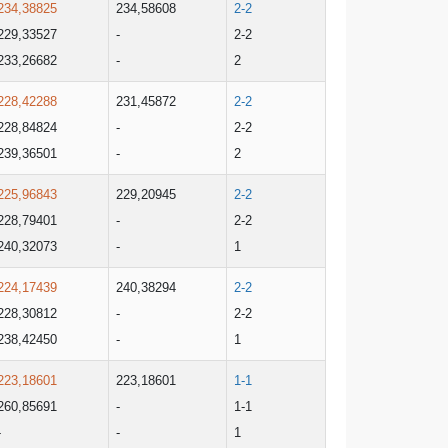
234,38825
234,58608
2-2
229,33527
-
2-2
233,26682
-
2
228,42288
231,45872
2-2
228,84824
-
2-2
239,36501
-
2
225,96843
229,20945
2-2
228,79401
-
2-2
240,32073
-
1
224,17439
240,38294
2-2
228,30812
-
2-2
238,42450
-
1
223,18601
223,18601
1-1
260,85691
-
1-1
-
-
1