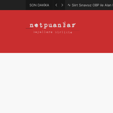
SON DAKİKA
Mütercim Atama Puanları 