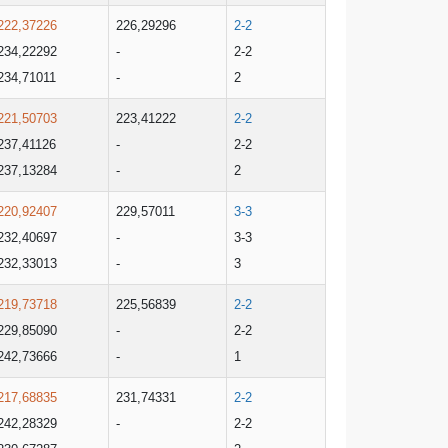
222,37226
226,29296
2-2
234,22292
-
2-2
234,71011
-
2
221,50703
223,41222
2-2
237,41126
-
2-2
237,13284
-
2
220,92407
229,57011
3-3
232,40697
-
3-3
232,33013
-
3
219,73718
225,56839
2-2
229,85090
-
2-2
242,73666
-
1
217,68835
231,74331
2-2
242,28329
-
2-2