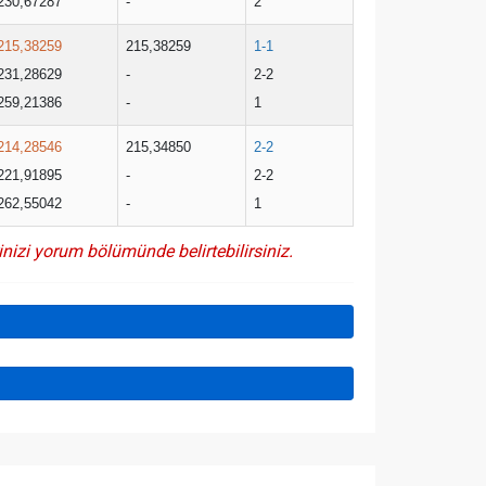
230,67287
-
2
215,38259
215,38259
1-1
231,28629
-
2-2
259,21386
-
1
214,28546
215,34850
2-2
221,91895
-
2-2
262,55042
-
1
inizi yorum bölümünde belirtebilirsiniz.