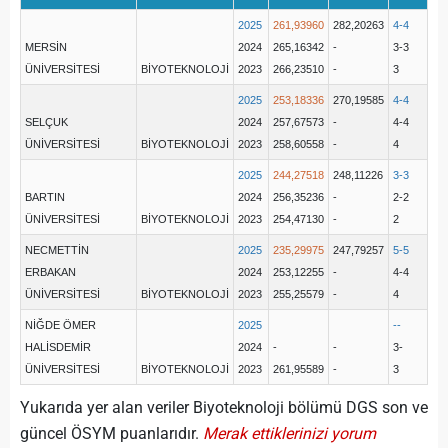
2025
261,93960
282,20263
4-4
MERSİN
2024
265,16342
-
3-3
ÜNİVERSİTESİ
BİYOTEKNOLOJİ
2023
266,23510
-
3
2025
253,18336
270,19585
4-4
SELÇUK
2024
257,67573
-
4-4
ÜNİVERSİTESİ
BİYOTEKNOLOJİ
2023
258,60558
-
4
2025
244,27518
248,11226
3-3
BARTIN
2024
256,35236
-
2-2
ÜNİVERSİTESİ
BİYOTEKNOLOJİ
2023
254,47130
-
2
NECMETTİN
2025
235,29975
247,79257
5-5
ERBAKAN
2024
253,12255
-
4-4
ÜNİVERSİTESİ
BİYOTEKNOLOJİ
2023
255,25579
-
4
NİĞDE ÖMER
2025
--
HALİSDEMİR
2024
-
-
3-
ÜNİVERSİTESİ
BİYOTEKNOLOJİ
2023
261,95589
-
3
Yukarıda yer alan veriler Biyoteknoloji bölümü DGS son ve
güncel ÖSYM puanlarıdır.
Merak ettiklerinizi yorum