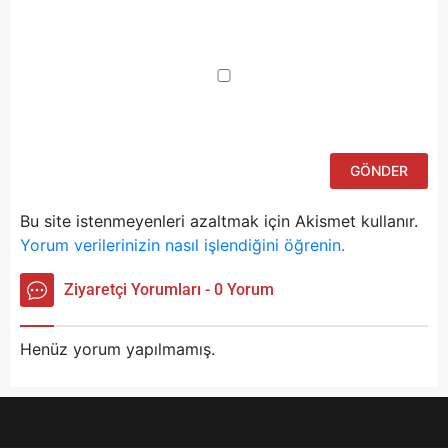
Da
yo
ku
iç
po
ad
si
bu
ka
Bu site istenmeyenleri azaltmak için Akismet kullanır.
Yorum verilerinizin nasıl işlendiğini öğrenin.
Ziyaretçi Yorumları - 0 Yorum
Henüz yorum yapılmamış.