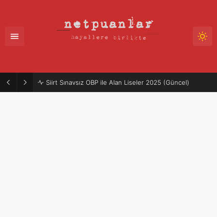
Siirt Sınavsız OBP ile Alan Liseler 2025 (Güncel)