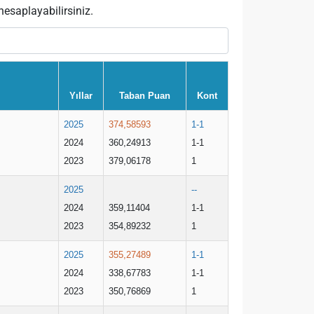
esaplayabilirsiniz.
Yıllar
Taban Puan
Kont
2025
374,58593
1-1
2024
360,24913
1-1
2023
379,06178
1
2025
--
2024
359,11404
1-1
2023
354,89232
1
2025
355,27489
1-1
2024
338,67783
1-1
2023
350,76869
1