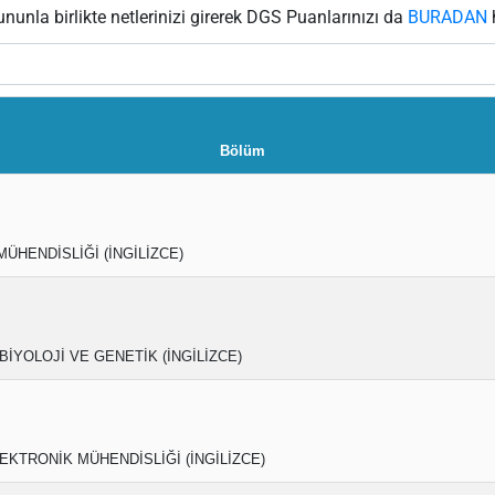
ununla birlikte netlerinizi girerek DGS Puanlarınızı da
BURADAN
h
Bölüm
MÜHENDİSLİĞİ (İNGİLİZCE)
İYOLOJİ VE GENETİK (İNGİLİZCE)
EKTRONİK MÜHENDİSLİĞİ (İNGİLİZCE)