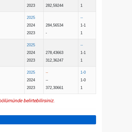
2023
282,59244
1
2025
--
2024
284,56534
1-1
2023
-
1
2025
--
2024
278,43663
1-1
2023
312,36247
1
2025
--
1-0
2024
--
1-0
2023
372,30661
1
bölümünde belirtebilirsiniz.