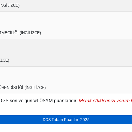
İNGİLİZCE)
MECİLİĞİ (İNGİLİZCE)
İZCE)
HENDİSLİĞİ (İNGİLİZCE)
si DGS son ve güncel ÖSYM puanlarıdır.
Merak ettiklerinizi yorum 
DGS Taban Puanları 2025