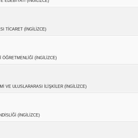
 VE EDEBİYATI (İNGİLİZCE)
I TİCARET (İNGİLİZCE)
 ÖĞRETMENLİĞİ (İNGİLİZCE)
Mİ VE ULUSLARARASI İLİŞKİLER (İNGİLİZCE)
DİSLİĞİ (İNGİLİZCE)