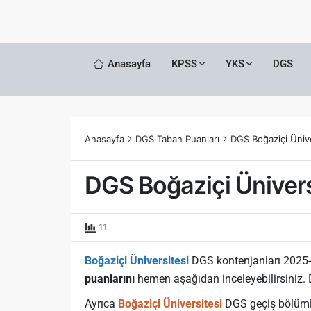
Anasayfa
KPSS
YKS
DGS
Anasayfa
DGS Taban Puanları
DGS Boğaziçi Ünive
DGS Boğaziçi Ünivers
11
Boğaziçi Üniversitesi
DGS kontenjanları 2025
puanlarını
hemen aşağıdan inceleyebilirsiniz.
Ayrıca
Boğaziçi Üniversitesi
DGS geçiş bölümle