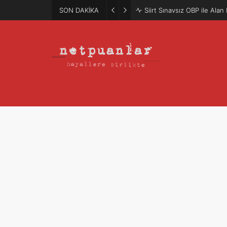
SON DAKİKA
Mütercim Atama Puanları 