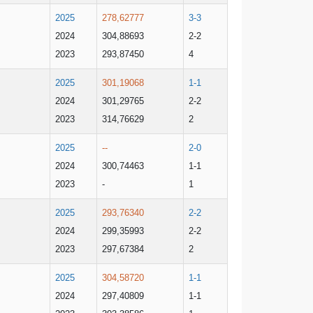
2025
278,62777
3-3
2024
304,88693
2-2
2023
293,87450
4
2025
301,19068
1-1
2024
301,29765
2-2
2023
314,76629
2
2025
--
2-0
2024
300,74463
1-1
2023
-
1
2025
293,76340
2-2
2024
299,35993
2-2
2023
297,67384
2
2025
304,58720
1-1
2024
297,40809
1-1