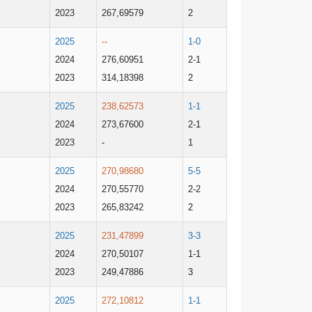
2023
267,69579
2
2025
--
1-0
2024
276,60951
2-1
2023
314,18398
2
2025
238,62573
1-1
2024
273,67600
2-1
2023
-
1
2025
270,98680
5-5
2024
270,55770
2-2
2023
265,83242
2
2025
231,47899
3-3
2024
270,50107
1-1
2023
249,47886
3
2025
272,10812
1-1