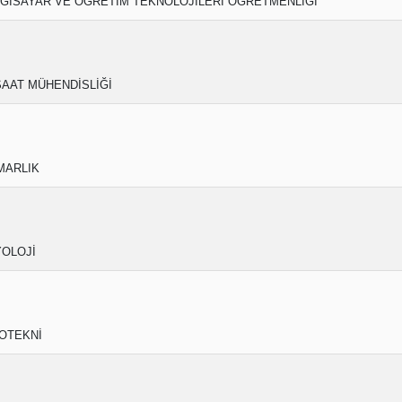
LGİSAYAR VE ÖĞRETİM TEKNOLOJİLERİ ÖĞRETMENLİĞİ
ŞAAT MÜHENDİSLİĞİ
MARLIK
YOLOJİ
OTEKNİ