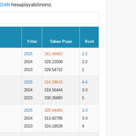
ADAN
hesaplayabilirsiniz.
Yıllar
Taban Puan
Kont
2025
341,46663
2-2
2024
329,22508
2-2
2023
329,54732
2
2025
319,39615
4-4
2024
319,56444
3-3
2023
330,35883
5
2025
320,94450
3-3
2024
313,92795
3-3
2023
324,19539
4