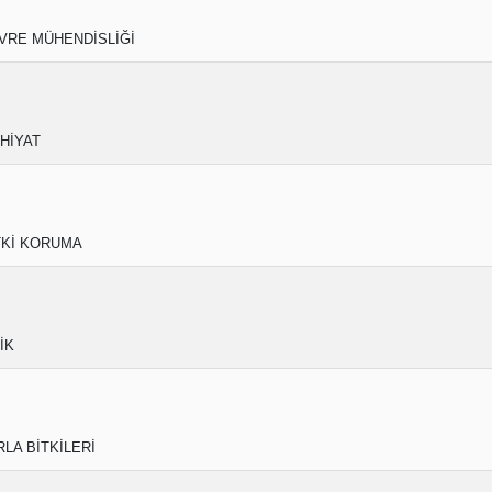
VRE MÜHENDİSLİĞİ
AHİYAT
TKİ KORUMA
İK
RLA BİTKİLERİ