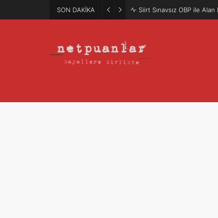
SON DAKİKA
Siirt Sınavsız OBP ile Ala