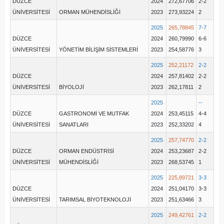
DÜZCE
2024
272,67706
2-2
ÜNİVERSİTESİ
ORMAN MÜHENDİSLİĞİ
2023
273,93224
2
2025
265,78845
7-7
DÜZCE
2024
260,79990
6-6
ÜNİVERSİTESİ
YÖNETİM BİLİŞİM SİSTEMLERİ
2023
254,58776
3
2025
252,21172
2-2
DÜZCE
2024
257,81402
2-2
ÜNİVERSİTESİ
BİYOLOJİ
2023
262,17811
2
2025
--
DÜZCE
GASTRONOMİ VE MUTFAK
2024
253,45115
4-4
ÜNİVERSİTESİ
SANATLARI
2023
252,33202
4
2025
257,74770
2-2
DÜZCE
ORMAN ENDÜSTRİSİ
2024
253,23687
2-2
ÜNİVERSİTESİ
MÜHENDİSLİĞİ
2023
268,53745
1
2025
225,89721
3-3
DÜZCE
2024
251,04170
3-3
ÜNİVERSİTESİ
TARIMSAL BİYOTEKNOLOJİ
2023
251,63466
3
2025
249,42761
2-2