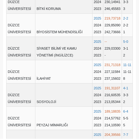
DÜZCE
2024
230,14941
3-3
ÜNİVERSİTESİ
BİTKİ KORUMA
2023
246,45583
3
2025
219,73718
2-2
DÜZCE
2024
229,85090
2-2
ÜNİVERSİTESİ
BİYOSİSTEM MÜHENDİSLİĞİ
2023
242,73666
1
2025
--
5-0
DÜZCE
SİYASET BİLİMİ VE KAMU
2024
229,03300
3-1
ÜNİVERSİTESİ
YÖNETİMİ (İNGİLİZCE)
2023
-
2
2025
231,71318
11-11
DÜZCE
2024
227,11584
11-11
ÜNİVERSİTESİ
İLAHİYAT
2023
237,15602
8
2025
191,31107
4-1
DÜZCE
2024
216,60535
3-3
ÜNİVERSİTESİ
SOSYOLOJİ
2023
213,05344
2
2025
189,18835
6-4
DÜZCE
2024
214,57762
5-5
ÜNİVERSİTESİ
PEYZAJ MİMARLIĞI
2023
214,10590
5
2025
204,39566
7-7