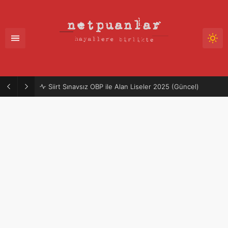
Siirt Sınavsız OBP ile Alan Liseler 2025 (Güncel)