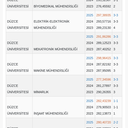
DÜZCE
2024
295,32367
1-1
ÜNİVERSİTESİ
BİYOMEDİKAL MÜHENDİSLİĞİ
2023
276,45592
2
2025
297,38935
3-3
DÜZCE
ELEKTRİK-ELEKTRONİK
2024
293,57716
3-3
ÜNİVERSİTESİ
MÜHENDİSLİĞİ
2023
289,23130
4
2025
291,86286
3-3
DÜZCE
2024
289,12523
3-3
ÜNİVERSİTESİ
MEKATRONİK MÜHENDİSLİĞİ
2023
287,40252
3
2025
298,96415
3-3
DÜZCE
2024
287,82192
3-3
ÜNİVERSİTESİ
MAKİNE MÜHENDİSLİĞİ
2023
287,95095
3
2025
277,34596
3-3
DÜZCE
2024
281,27897
3-3
ÜNİVERSİTESİ
MİMARLIK
2023
290,26355
3
2025
282,43239
1-1
DÜZCE
2024
279,90503
1-1
ÜNİVERSİTESİ
İNŞAAT MÜHENDİSLİĞİ
2023
282,13873
1
2025
280,40720
2-2