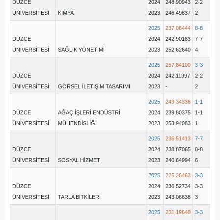
DÜZCE
2024
248,90943
2-2
ÜNİVERSİTESİ
KİMYA
2023
246,49837
2
2025
237,06444
8-8
DÜZCE
2024
242,90163
7-7
ÜNİVERSİTESİ
SAĞLIK YÖNETİMİ
2023
252,62640
4
2025
257,84100
3-3
DÜZCE
2024
242,11997
2-2
ÜNİVERSİTESİ
GÖRSEL İLETİŞİM TASARIMI
2023
-
2
2025
249,34336
1-1
DÜZCE
AĞAÇ İŞLERİ ENDÜSTRİ
2024
239,80375
1-1
ÜNİVERSİTESİ
MÜHENDİSLİĞİ
2023
253,94083
1
2025
236,51413
7-7
DÜZCE
2024
238,87065
8-8
ÜNİVERSİTESİ
SOSYAL HİZMET
2023
240,64994
6
2025
225,26463
3-3
DÜZCE
2024
236,52734
3-3
ÜNİVERSİTESİ
TARLA BİTKİLERİ
2023
243,06638
3
2025
231,19640
3-3