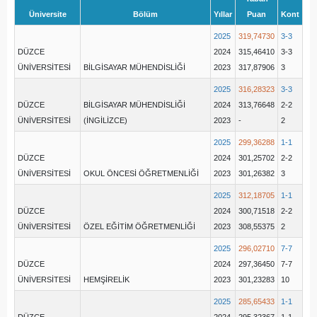
Üniversite
Bölüm
Yıllar
Puan
Kont
2025
319,74730
3-3
DÜZCE
2024
315,46410
3-3
ÜNİVERSİTESİ
BİLGİSAYAR MÜHENDİSLİĞİ
2023
317,87906
3
2025
316,28323
3-3
DÜZCE
BİLGİSAYAR MÜHENDİSLİĞİ
2024
313,76648
2-2
ÜNİVERSİTESİ
(İNGİLİZCE)
2023
-
2
2025
299,36288
1-1
DÜZCE
2024
301,25702
2-2
ÜNİVERSİTESİ
OKUL ÖNCESİ ÖĞRETMENLİĞİ
2023
301,26382
3
2025
312,18705
1-1
DÜZCE
2024
300,71518
2-2
ÜNİVERSİTESİ
ÖZEL EĞİTİM ÖĞRETMENLİĞİ
2023
308,55375
2
2025
296,02710
7-7
DÜZCE
2024
297,36450
7-7
ÜNİVERSİTESİ
HEMŞİRELİK
2023
301,23283
10
2025
285,65433
1-1