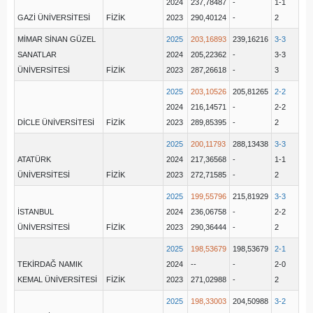
2024
237,78487
-
1-1
GAZİ ÜNİVERSİTESİ
FİZİK
2023
290,40124
-
2
MİMAR SİNAN GÜZEL
2025
203,16893
239,16216
3-3
SANATLAR
2024
205,22362
-
3-3
ÜNİVERSİTESİ
FİZİK
2023
287,26618
-
3
2025
203,10526
205,81265
2-2
2024
216,14571
-
2-2
DİCLE ÜNİVERSİTESİ
FİZİK
2023
289,85395
-
2
2025
200,11793
288,13438
3-3
ATATÜRK
2024
217,36568
-
1-1
ÜNİVERSİTESİ
FİZİK
2023
272,71585
-
2
2025
199,55796
215,81929
3-3
İSTANBUL
2024
236,06758
-
2-2
ÜNİVERSİTESİ
FİZİK
2023
290,36444
-
2
2025
198,53679
198,53679
2-1
TEKİRDAĞ NAMIK
2024
--
-
2-0
KEMAL ÜNİVERSİTESİ
FİZİK
2023
271,02988
-
2
2025
198,33003
204,50988
3-2