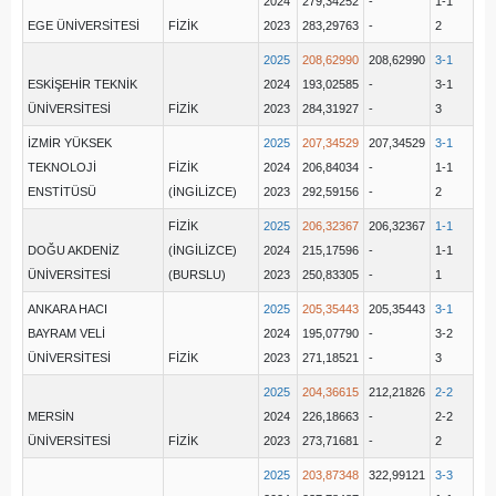
2024
279,34252
-
1-1
EGE ÜNİVERSİTESİ
FİZİK
2023
283,29763
-
2
2025
208,62990
208,62990
3-1
ESKİŞEHİR TEKNİK
2024
193,02585
-
3-1
ÜNİVERSİTESİ
FİZİK
2023
284,31927
-
3
İZMİR YÜKSEK
2025
207,34529
207,34529
3-1
TEKNOLOJİ
FİZİK
2024
206,84034
-
1-1
ENSTİTÜSÜ
(İNGİLİZCE)
2023
292,59156
-
2
FİZİK
2025
206,32367
206,32367
1-1
DOĞU AKDENİZ
(İNGİLİZCE)
2024
215,17596
-
1-1
ÜNİVERSİTESİ
(BURSLU)
2023
250,83305
-
1
ANKARA HACI
2025
205,35443
205,35443
3-1
BAYRAM VELİ
2024
195,07790
-
3-2
ÜNİVERSİTESİ
FİZİK
2023
271,18521
-
3
2025
204,36615
212,21826
2-2
MERSİN
2024
226,18663
-
2-2
ÜNİVERSİTESİ
FİZİK
2023
273,71681
-
2
2025
203,87348
322,99121
3-3