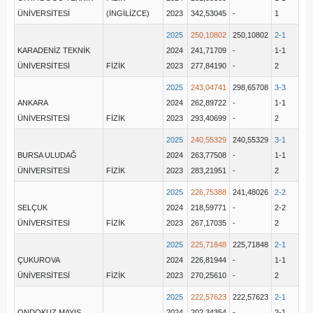
ÜNİVERSİTESİ
(İNGİLİZCE)
2023
342,53045
-
1
2025
250,10802
250,10802
2-1
KARADENİZ TEKNİK
2024
241,71709
-
1-1
ÜNİVERSİTESİ
FİZİK
2023
277,84190
-
2
2025
243,04741
298,65708
3-3
ANKARA
2024
262,89722
-
1-1
ÜNİVERSİTESİ
FİZİK
2023
293,40699
-
2
2025
240,55329
240,55329
3-1
BURSA ULUDAĞ
2024
263,77508
-
1-1
ÜNİVERSİTESİ
FİZİK
2023
283,21951
-
2
2025
226,75388
241,48026
2-2
SELÇUK
2024
218,59771
-
2-2
ÜNİVERSİTESİ
FİZİK
2023
267,17035
-
2
2025
225,71848
225,71848
2-1
ÇUKUROVA
2024
226,81944
-
1-1
ÜNİVERSİTESİ
FİZİK
2023
270,25610
-
2
2025
222,57623
222,57623
2-1
ONDOKUZ MAYIS
2024
202,34354
-
2-1