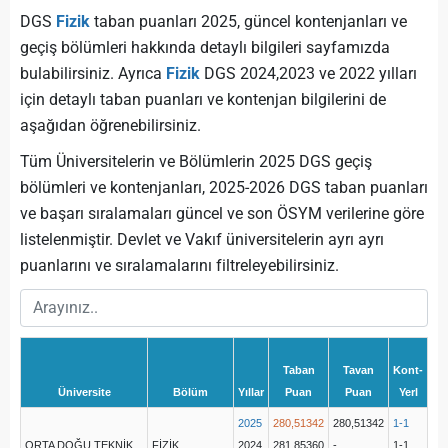
DGS
Fizik
taban puanları 2025, güncel kontenjanları ve
geçiş bölümleri hakkında detaylı bilgileri sayfamızda
bulabilirsiniz. Ayrıca
Fizik
DGS 2024,2023 ve 2022 yılları
için detaylı taban puanları ve kontenjan bilgilerini de
aşağıdan öğrenebilirsiniz.
Tüm Üniversitelerin ve Bölümlerin 2025 DGS geçiş
bölümleri ve kontenjanları, 2025-2026 DGS taban puanları
ve başarı sıralamaları güncel ve son ÖSYM verilerine göre
listelenmiştir. Devlet ve Vakıf üniversitelerin ayrı ayrı
puanlarını ve sıralamalarını filtreleyebilirsiniz.
Taban
Tavan
Kont-
Üniversite
Bölüm
Yıllar
Puan
Puan
Yerl
2025
280,51342
280,51342
1-1
ORTA DOĞU TEKNİK
FİZİK
2024
281,85360
-
1-1