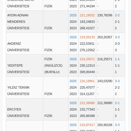
ÜNİVERSİTESİ
FİZİK
2023
271,44194
-
2
AYDIN ADNAN
2025
221,19032
230,78296
2-2
MENDERES
2024
193,24833
-
2-1
ÜNİVERSİTESİ
FİZİK
2023
268,41027
-
2
2025
219,59133
263,20357
3-3
AKDENİZ
2024
222,53911
-
3-3
ÜNİVERSİTESİ
FİZİK
2023
276,12562
-
3
FİZİK
2025
216,25571
216,25571
1-1
YEDİTEPE
(İNGİLİZCE)
2024
230,12313
-
1-1
ÜNİVERSİTESİ
(BURSLU)
2023
309,00449
-
1
2025
216,18961
243,03290
3-3
YILDIZ TEKNİK
2024
225,47077
-
2-2
ÜNİVERSİTESİ
FİZİK
2023
314,11257
-
2
2025
212,39080
212,39080
2-1
ERCİYES
2024
232,77343
-
1-1
ÜNİVERSİTESİ
FİZİK
2023
265,86398
-
2
2025
210,87417
250,90158
3-3