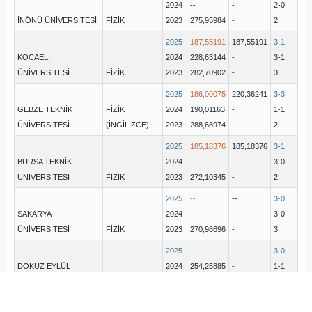
2024
--
-
2-0
İNÖNÜ ÜNİVERSİTESİ
FİZİK
2023
275,95984
-
2
2025
187,55191
187,55191
3-1
KOCAELİ
2024
228,63144
-
3-1
ÜNİVERSİTESİ
FİZİK
2023
282,70902
-
3
2025
186,00075
220,36241
3-3
GEBZE TEKNİK
FİZİK
2024
190,01163
-
1-1
ÜNİVERSİTESİ
(İNGİLİZCE)
2023
288,68974
-
2
2025
185,18376
185,18376
3-1
BURSA TEKNİK
2024
--
-
3-0
ÜNİVERSİTESİ
FİZİK
2023
272,10345
-
2
2025
--
--
3-0
SAKARYA
2024
--
-
3-0
ÜNİVERSİTESİ
FİZİK
2023
270,98696
-
3
2025
--
--
3-0
DOKUZ EYLÜL
2024
254,25885
-
1-1
ÜNİVERSİTESİ
FİZİK
2023
277,89105
-
2
MUĞLA SITKI
2025
--
--
3-0