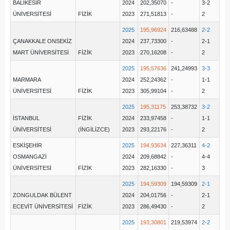
BALIKESİR
2024
202,35070
-
3-2
ÜNİVERSİTESİ
FİZİK
2023
271,51813
-
2
2025
195,96924
216,63488
2-2
ÇANAKKALE ONSEKİZ
2024
237,73300
-
2-1
MART ÜNİVERSİTESİ
FİZİK
2023
270,16208
-
2
2025
195,57636
241,24993
3-3
MARMARA
2024
252,24362
-
1-1
ÜNİVERSİTESİ
FİZİK
2023
305,99104
-
2
2025
195,31175
253,38732
3-2
İSTANBUL
FİZİK
2024
233,97458
-
1-1
ÜNİVERSİTESİ
(İNGİLİZCE)
2023
293,22176
-
2
ESKİŞEHİR
2025
194,93634
227,36311
4-2
OSMANGAZİ
2024
209,68842
-
4-4
ÜNİVERSİTESİ
FİZİK
2023
282,16330
-
3
2025
194,59309
194,59309
2-1
ZONGULDAK BÜLENT
2024
204,01756
-
2-1
ECEVİT ÜNİVERSİTESİ
FİZİK
2023
286,49430
-
2
2025
193,30801
219,53974
2-2