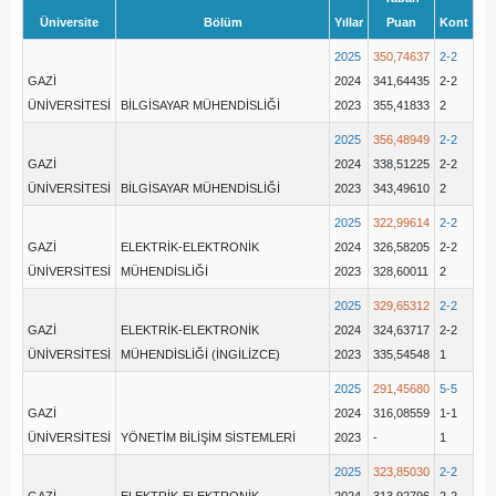
Üniversite
Bölüm
Yıllar
Puan
Kont
2025
350,74637
2-2
GAZİ
2024
341,64435
2-2
ÜNİVERSİTESİ
BİLGİSAYAR MÜHENDİSLİĞİ
2023
355,41833
2
2025
356,48949
2-2
GAZİ
2024
338,51225
2-2
ÜNİVERSİTESİ
BİLGİSAYAR MÜHENDİSLİĞİ
2023
343,49610
2
2025
322,99614
2-2
GAZİ
ELEKTRİK-ELEKTRONİK
2024
326,58205
2-2
ÜNİVERSİTESİ
MÜHENDİSLİĞİ
2023
328,60011
2
2025
329,65312
2-2
GAZİ
ELEKTRİK-ELEKTRONİK
2024
324,63717
2-2
ÜNİVERSİTESİ
MÜHENDİSLİĞİ (İNGİLİZCE)
2023
335,54548
1
2025
291,45680
5-5
GAZİ
2024
316,08559
1-1
ÜNİVERSİTESİ
YÖNETİM BİLİŞİM SİSTEMLERİ
2023
-
1
2025
323,85030
2-2