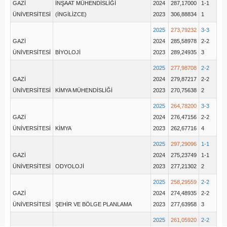
GAZİ
İNŞAAT MÜHENDİSLİĞİ
2024
287,17000
1-1
ÜNİVERSİTESİ
(İNGİLİZCE)
2023
306,88834
1
2025
273,79232
3-3
GAZİ
2024
285,58978
2-2
ÜNİVERSİTESİ
BİYOLOJİ
2023
289,24935
3
2025
277,98708
2-2
GAZİ
2024
279,87217
2-2
ÜNİVERSİTESİ
KİMYA MÜHENDİSLİĞİ
2023
270,75638
2
2025
264,78200
3-3
GAZİ
2024
276,47156
2-2
ÜNİVERSİTESİ
KİMYA
2023
262,67716
4
2025
297,29096
1-1
GAZİ
2024
275,23749
1-1
ÜNİVERSİTESİ
ODYOLOJİ
2023
277,21302
2
2025
258,29559
2-2
GAZİ
2024
274,48935
2-2
ÜNİVERSİTESİ
ŞEHİR VE BÖLGE PLANLAMA
2023
277,63958
3
2025
261,05920
2-2