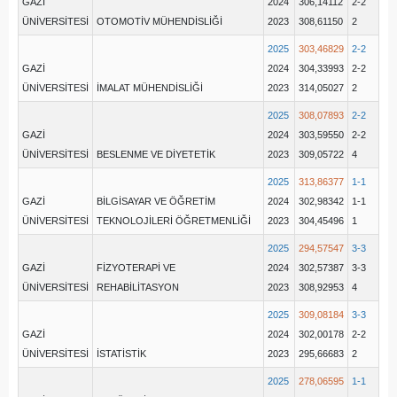
GAZİ
2024
306,14112
2-2
ÜNİVERSİTESİ
OTOMOTİV MÜHENDİSLİĞİ
2023
308,61150
2
2025
303,46829
2-2
GAZİ
2024
304,33993
2-2
ÜNİVERSİTESİ
İMALAT MÜHENDİSLİĞİ
2023
314,05027
2
2025
308,07893
2-2
GAZİ
2024
303,59550
2-2
ÜNİVERSİTESİ
BESLENME VE DİYETETİK
2023
309,05722
4
2025
313,86377
1-1
GAZİ
BİLGİSAYAR VE ÖĞRETİM
2024
302,98342
1-1
ÜNİVERSİTESİ
TEKNOLOJİLERİ ÖĞRETMENLİĞİ
2023
304,45496
1
2025
294,57547
3-3
GAZİ
FİZYOTERAPİ VE
2024
302,57387
3-3
ÜNİVERSİTESİ
REHABİLİTASYON
2023
308,92953
4
2025
309,08184
3-3
GAZİ
2024
302,00178
2-2
ÜNİVERSİTESİ
İSTATİSTİK
2023
295,66683
2
2025
278,06595
1-1