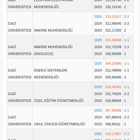
GAZİ
ELEKTRİK-ELEKTRONİK
2024
313,92796
2-2
ÜNİVERSİTESİ
MÜHENDİSLİĞİ
2023
332,10140
2
2025
319,51187
2-2
GAZİ
2024
312,96645
2-2
ÜNİVERSİTESİ
MAKİNE MÜHENDİSLİĞİ
2023
322,17255
2
2025
326,48368
1-1
GAZİ
MAKİNE MÜHENDİSLİĞİ
2024
312,72239
1-1
ÜNİVERSİTESİ
(İNGİLİZCE)
2023
330,96099
1
2025
304,20096
1-1
GAZİ
ENERJİ SİSTEMLERİ
2024
312,49099
1-1
ÜNİVERSİTESİ
MÜHENDİSLİĞİ
2023
305,86406
2
2025
310,44381
1-1
GAZİ
2024
311,74029
2-2
ÜNİVERSİTESİ
ÖZEL EĞİTİM ÖĞRETMENLİĞİ
2023
316,68494
1
2025
307,86469
1-1
GAZİ
2024
307,86043
2-2
ÜNİVERSİTESİ
OKUL ÖNCESİ ÖĞRETMENLİĞİ
2023
306,89111
2
2025
314,17807
2-2