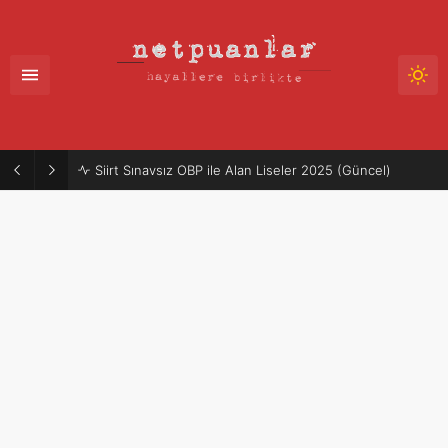
Siirt Sınavsız OBP ile Alan Liseler 2025 (Güncel)