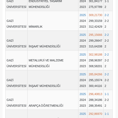
GAZİ
ENDÜSTRİYEL TASARIM
2024
301,84177
1-1
ÜNİVERSİTESİ
MÜHENDİSLİĞİ
2023
275,97789
2
2025
309,21730
2-2
GAZİ
2024
299,33159
2-2
ÜNİVERSİTESİ
MİMARLIK
2023
312,42429
2
2025
295,15666
2-2
GAZİ
2024
299,26647
2-2
ÜNİVERSİTESİ
İNŞAAT MÜHENDİSLİĞİ
2023
315,64208
2
2025
302,98188
2-2
GAZİ
METALURJİ VE MALZEME
2024
298,96397
2-2
ÜNİVERSİTESİ
MÜHENDİSLİĞİ
2023
308,58201
2
2025
285,84266
2-2
GAZİ
2024
295,15574
2-2
ÜNİVERSİTESİ
İNŞAAT MÜHENDİSLİĞİ
2023
300,44116
2
2025
296,40813
1-1
GAZİ
2024
288,34186
2-2
ÜNİVERSİTESİ
ARAPÇA ÖĞRETMENLİĞİ
2023
288,35491
2
2025
292,86970
1-1