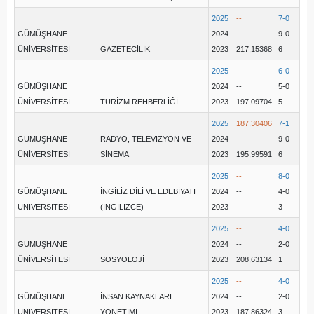
2025
--
7-0
GÜMÜŞHANE
2024
--
9-0
ÜNİVERSİTESİ
GAZETECİLİK
2023
217,15368
6
2025
--
6-0
GÜMÜŞHANE
2024
--
5-0
ÜNİVERSİTESİ
TURİZM REHBERLİĞİ
2023
197,09704
5
2025
187,30406
7-1
GÜMÜŞHANE
RADYO, TELEVİZYON VE
2024
--
9-0
ÜNİVERSİTESİ
SİNEMA
2023
195,99591
6
2025
--
8-0
GÜMÜŞHANE
İNGİLİZ DİLİ VE EDEBİYATI
2024
--
4-0
ÜNİVERSİTESİ
(İNGİLİZCE)
2023
-
3
2025
--
4-0
GÜMÜŞHANE
2024
--
2-0
ÜNİVERSİTESİ
SOSYOLOJİ
2023
208,63134
1
2025
--
4-0
GÜMÜŞHANE
İNSAN KAYNAKLARI
2024
--
2-0
ÜNİVERSİTESİ
YÖNETİMİ
2023
187,86324
3