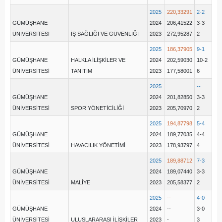
2025
220,33291
2-2
GÜMÜŞHANE
2024
206,41522
3-3
ÜNİVERSİTESİ
İŞ SAĞLIĞI VE GÜVENLİĞİ
2023
272,95287
2
2025
186,37905
9-1
GÜMÜŞHANE
HALKLA İLİŞKİLER VE
2024
202,59030
10-2
ÜNİVERSİTESİ
TANITIM
2023
177,58001
6
2025
--
GÜMÜŞHANE
2024
201,82850
3-3
ÜNİVERSİTESİ
SPOR YÖNETİCİLİĞİ
2023
205,70970
2
2025
194,87798
5-4
GÜMÜŞHANE
2024
189,77035
4-4
ÜNİVERSİTESİ
HAVACILIK YÖNETİMİ
2023
178,93797
4
2025
189,88712
7-3
GÜMÜŞHANE
2024
189,07440
3-3
ÜNİVERSİTESİ
MALİYE
2023
205,58377
2
2025
--
4-0
GÜMÜŞHANE
2024
--
3-0
ÜNİVERSİTESİ
ULUSLARARASI İLİŞKİLER
2023
-
3