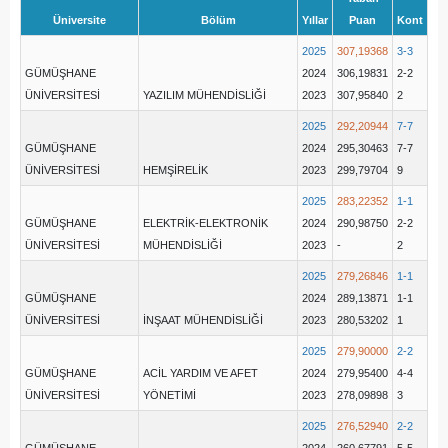
Üniversite
Bölüm
Yıllar
Puan
Kont
2025
307,19368
3-3
GÜMÜŞHANE
2024
306,19831
2-2
ÜNİVERSİTESİ
YAZILIM MÜHENDİSLİĞİ
2023
307,95840
2
2025
292,20944
7-7
GÜMÜŞHANE
2024
295,30463
7-7
ÜNİVERSİTESİ
HEMŞİRELİK
2023
299,79704
9
2025
283,22352
1-1
GÜMÜŞHANE
ELEKTRİK-ELEKTRONİK
2024
290,98750
2-2
ÜNİVERSİTESİ
MÜHENDİSLİĞİ
2023
-
2
2025
279,26846
1-1
GÜMÜŞHANE
2024
289,13871
1-1
ÜNİVERSİTESİ
İNŞAAT MÜHENDİSLİĞİ
2023
280,53202
1
2025
279,90000
2-2
GÜMÜŞHANE
ACİL YARDIM VE AFET
2024
279,95400
4-4
ÜNİVERSİTESİ
YÖNETİMİ
2023
278,09898
3
2025
276,52940
2-2