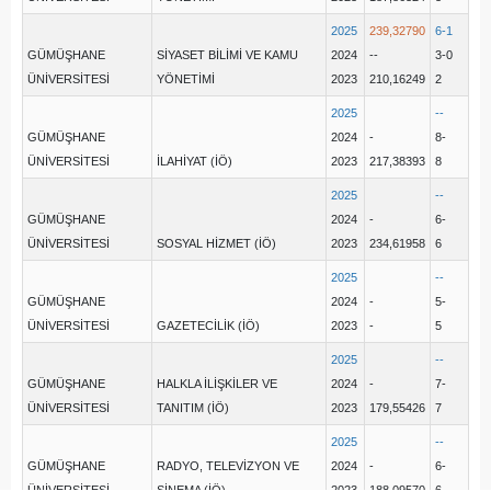
2025
239,32790
6-1
GÜMÜŞHANE
SİYASET BİLİMİ VE KAMU
2024
--
3-0
ÜNİVERSİTESİ
YÖNETİMİ
2023
210,16249
2
2025
--
GÜMÜŞHANE
2024
-
8-
ÜNİVERSİTESİ
İLAHİYAT (İÖ)
2023
217,38393
8
2025
--
GÜMÜŞHANE
2024
-
6-
ÜNİVERSİTESİ
SOSYAL HİZMET (İÖ)
2023
234,61958
6
2025
--
GÜMÜŞHANE
2024
-
5-
ÜNİVERSİTESİ
GAZETECİLİK (İÖ)
2023
-
5
2025
--
GÜMÜŞHANE
HALKLA İLİŞKİLER VE
2024
-
7-
ÜNİVERSİTESİ
TANITIM (İÖ)
2023
179,55426
7
2025
--
GÜMÜŞHANE
RADYO, TELEVİZYON VE
2024
-
6-
ÜNİVERSİTESİ
SİNEMA (İÖ)
2023
188,09570
6