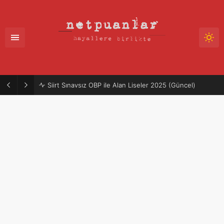
Siirt Sınavsız OBP ile Alan Liseler 2025 (Güncel)