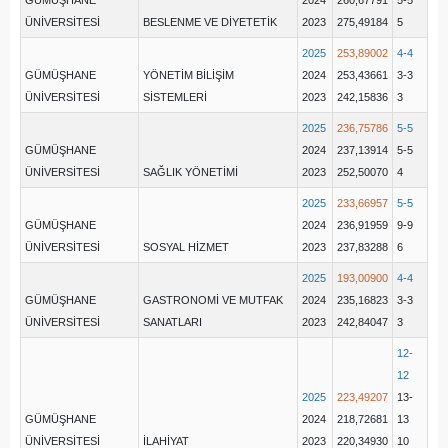
GÜMÜŞHANE
2024
260,67791
5-5
ÜNİVERSİTESİ
BESLENME VE DİYETETİK
2023
275,49184
5
2025
253,89002
4-4
GÜMÜŞHANE
YÖNETİM BİLİŞİM
2024
253,43661
3-3
ÜNİVERSİTESİ
SİSTEMLERİ
2023
242,15836
3
2025
236,75786
5-5
GÜMÜŞHANE
2024
237,13914
5-5
ÜNİVERSİTESİ
SAĞLIK YÖNETİMİ
2023
252,50070
4
2025
233,66957
5-5
GÜMÜŞHANE
2024
236,91959
9-9
ÜNİVERSİTESİ
SOSYAL HİZMET
2023
237,83288
6
2025
193,00900
4-4
GÜMÜŞHANE
GASTRONOMİ VE MUTFAK
2024
235,16823
3-3
ÜNİVERSİTESİ
SANATLARI
2023
242,84047
3
12-
12
2025
223,49207
13-
GÜMÜŞHANE
2024
218,72681
13
ÜNİVERSİTESİ
İLAHİYAT
2023
220,34930
10