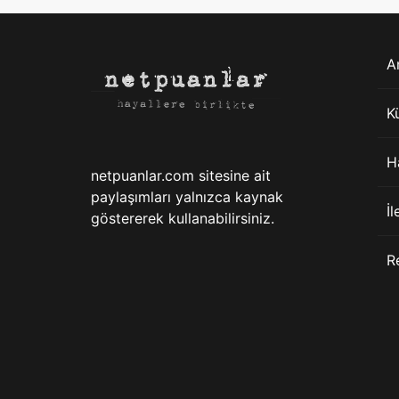
A
K
H
netpuanlar.com sitesine ait
paylaşımları yalnızca kaynak
İl
göstererek kullanabilirsiniz.
R