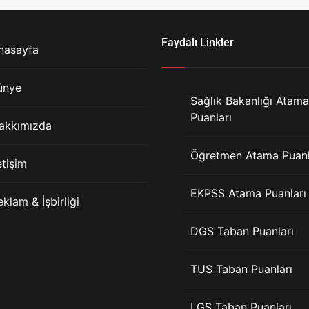
Faydalı Linkler
nasayfa
ünye
Sağlık Bakanlığı Atama
Puanları
akkımızda
Öğretmen Atama Puanl
etişim
EKPSS Atama Puanları
eklam & İşbirliği
DGS Taban Puanları
TUS Taban Puanları
LGS Taban Puanları