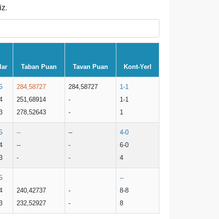
iz.
lar
Taban Puan
Tavan Puan
Kont-Yerl
5
284,58727
284,58727
1-1
4
251,68914
-
1-1
3
278,52643
-
1
5
--
--
4-0
4
--
-
6-0
3
-
-
4
5
--
4
240,42737
-
8-8
3
232,52927
-
8