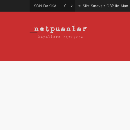
SON DAKİKA
Siirt Sınavsız OBP ile Ala