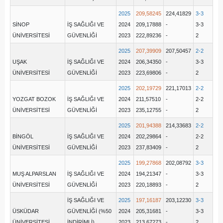
2025
209,58245
224,41829
3-3
SİNOP
İŞ SAĞLIĞI VE
2024
209,17888
-
3-3
ÜNİVERSİTESİ
GÜVENLİĞİ
2023
222,89236
-
2
2025
207,39909
207,50457
2-2
UŞAK
İŞ SAĞLIĞI VE
2024
206,34350
-
3-3
ÜNİVERSİTESİ
GÜVENLİĞİ
2023
223,69806
-
2
2025
202,19729
221,17013
2-2
YOZGAT BOZOK
İŞ SAĞLIĞI VE
2024
211,57510
-
2-2
ÜNİVERSİTESİ
GÜVENLİĞİ
2023
235,12755
-
2
2025
201,94388
214,33683
2-2
BİNGÖL
İŞ SAĞLIĞI VE
2024
202,29864
-
2-2
ÜNİVERSİTESİ
GÜVENLİĞİ
2023
237,83409
-
2
2025
199,27868
202,08792
3-3
MUŞ ALPARSLAN
İŞ SAĞLIĞI VE
2024
194,21347
-
3-3
ÜNİVERSİTESİ
GÜVENLİĞİ
2023
220,18893
-
2
İŞ SAĞLIĞI VE
2025
197,16187
203,12230
3-3
ÜSKÜDAR
GÜVENLİĞİ (%50
2024
205,31681
-
3-3
ÜNİVERSİTESİ
İNDİRİMLİ)
2023
213,67273
-
2