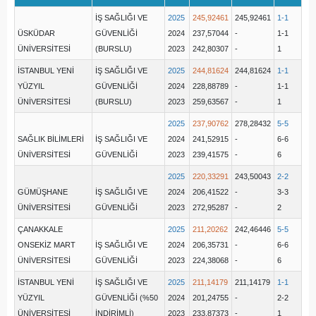
İŞ SAĞLIĞI VE
2025
245,92461
245,92461
1-1
ÜSKÜDAR
GÜVENLİĞİ
2024
237,57044
-
1-1
ÜNİVERSİTESİ
(BURSLU)
2023
242,80307
-
1
İSTANBUL YENİ
İŞ SAĞLIĞI VE
2025
244,81624
244,81624
1-1
YÜZYIL
GÜVENLİĞİ
2024
228,88789
-
1-1
ÜNİVERSİTESİ
(BURSLU)
2023
259,63567
-
1
2025
237,90762
278,28432
5-5
SAĞLIK BİLİMLERİ
İŞ SAĞLIĞI VE
2024
241,52915
-
6-6
ÜNİVERSİTESİ
GÜVENLİĞİ
2023
239,41575
-
6
2025
220,33291
243,50043
2-2
GÜMÜŞHANE
İŞ SAĞLIĞI VE
2024
206,41522
-
3-3
ÜNİVERSİTESİ
GÜVENLİĞİ
2023
272,95287
-
2
ÇANAKKALE
2025
211,20262
242,46446
5-5
ONSEKİZ MART
İŞ SAĞLIĞI VE
2024
206,35731
-
6-6
ÜNİVERSİTESİ
GÜVENLİĞİ
2023
224,38068
-
6
İSTANBUL YENİ
İŞ SAĞLIĞI VE
2025
211,14179
211,14179
1-1
YÜZYIL
GÜVENLİĞİ (%50
2024
201,24755
-
2-2
ÜNİVERSİTESİ
İNDİRİMLİ)
2023
233,87373
-
1