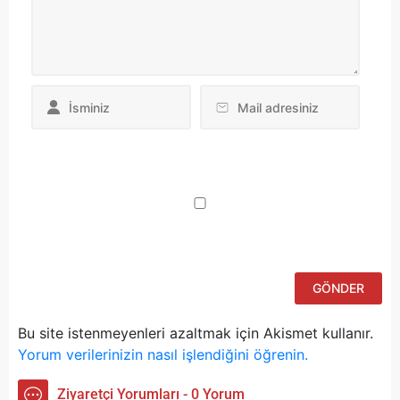
Da
yo
ku
iç
po
ad
si
bu
ka
Bu site istenmeyenleri azaltmak için Akismet kullanır.
Yorum verilerinizin nasıl işlendiğini öğrenin.
Ziyaretçi Yorumları - 0 Yorum