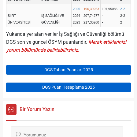
2025
196,39263
197,95086
2-2
SİİRT
İŞ SAĞLIĞI VE
2024
207,74277
-
2-2
ÜNİVERSİTESİ
GÜVENLİĞİ
2023
217,35260
-
2
Yukarıda yer alan veriler İş Sağlığı ve Güvenliği bölümü
DGS son ve güncel ÖSYM puanlarıdır.
Merak ettiklerinizi
yorum bölümünde belirtebilirsiniz.
DGS Taban Puanları 2025
DGS Puan Hesaplama 2025
Bir Yorum Yazın