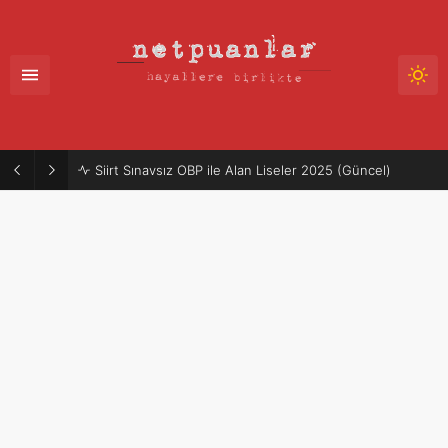
Siirt Sınavsız OBP ile Alan Liseler 2025 (Güncel)