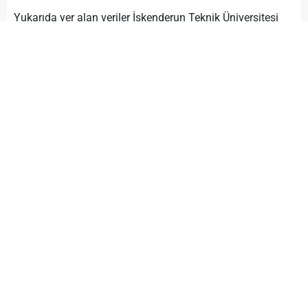
Yukarıda yer alan veriler İskenderun Teknik Üniversitesi
DGS son ve güncel ÖSYM puanlarıdır.
Merak ettiklerinizi
yorum bölümünde belirtebilirsiniz.
DGS Taban Puanları 2025
DGS Puan Hesaplama 2025
Bir Yorum Yazın