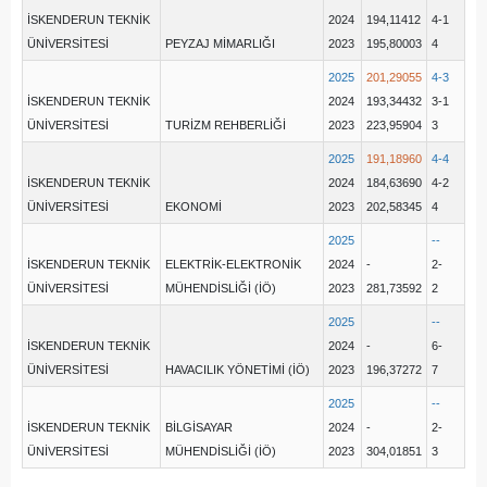
İSKENDERUN TEKNİK
2024
194,11412
4-1
ÜNİVERSİTESİ
PEYZAJ MİMARLIĞI
2023
195,80003
4
2025
201,29055
4-3
İSKENDERUN TEKNİK
2024
193,34432
3-1
ÜNİVERSİTESİ
TURİZM REHBERLİĞİ
2023
223,95904
3
2025
191,18960
4-4
İSKENDERUN TEKNİK
2024
184,63690
4-2
ÜNİVERSİTESİ
EKONOMİ
2023
202,58345
4
2025
--
İSKENDERUN TEKNİK
ELEKTRİK-ELEKTRONİK
2024
-
2-
ÜNİVERSİTESİ
MÜHENDİSLİĞİ (İÖ)
2023
281,73592
2
2025
--
İSKENDERUN TEKNİK
2024
-
6-
ÜNİVERSİTESİ
HAVACILIK YÖNETİMİ (İÖ)
2023
196,37272
7
2025
--
İSKENDERUN TEKNİK
BİLGİSAYAR
2024
-
2-
ÜNİVERSİTESİ
MÜHENDİSLİĞİ (İÖ)
2023
304,01851
3