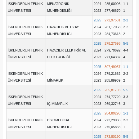
İSKENDERUN TEKNİK
MEKATRONİK
2024
285,60006
1-1
ÜNİVERSİTESİ
MÜHENDİSLİĞİ
2023
277,46670
1
2025
272,97531
2-2
İSKENDERUN TEKNİK
HAVACILIK VE UZAY
2024
281,17058
2-2
ÜNİVERSİTESİ
MÜHENDİSLİĞİ
2023
284,73613
2
2025
278,27698
5-5
İSKENDERUN TEKNİK
HAVACILIK ELEKTRİK VE
2024
279,70692
4-4
ÜNİVERSİTESİ
ELEKTRONİĞİ
2023
271,64387
4
2025
307,49057
1-1
İSKENDERUN TEKNİK
2024
279,21682
2-2
ÜNİVERSİTESİ
MİMARLIK
2023
285,89969
2
2025
265,81703
5-5
İSKENDERUN TEKNİK
2024
274,77720
3-3
ÜNİVERSİTESİ
İÇ MİMARLIK
2023
269,32746
3
2025
284,80298
1-1
İSKENDERUN TEKNİK
BİYOMEDİKAL
2024
272,29086
2-2
ÜNİVERSİTESİ
MÜHENDİSLİĞİ
2023
275,05833
1
2025
273,80190
5-5