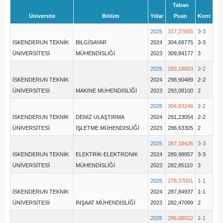
Taban
Üniversite
Bölüm
Yıllar
Puan
Kont
2025
317,27655
3-3
İSKENDERUN TEKNİK
BİLGİSAYAR
2024
304,69775
3-3
ÜNİVERSİTESİ
MÜHENDİSLİĞİ
2023
309,84177
3
2025
283,18003
2-2
İSKENDERUN TEKNİK
2024
298,90489
2-2
ÜNİVERSİTESİ
MAKİNE MÜHENDİSLİĞİ
2023
293,08100
2
2025
304,63246
2-2
İSKENDERUN TEKNİK
DENİZ ULAŞTIRMA
2024
291,23054
2-2
ÜNİVERSİTESİ
İŞLETME MÜHENDİSLİĞİ
2023
286,63305
2
2025
287,18426
3-3
İSKENDERUN TEKNİK
ELEKTRİK-ELEKTRONİK
2024
289,98957
3-3
ÜNİVERSİTESİ
MÜHENDİSLİĞİ
2023
282,85110
3
2025
278,37001
1-1
İSKENDERUN TEKNİK
2024
287,84937
1-1
ÜNİVERSİTESİ
İNŞAAT MÜHENDİSLİĞİ
2023
282,47099
2
2025
286,08022
1-1