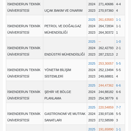
İSKENDERUN TEKNİK
2024
271,40686
4-4
ÜNİVERSİTESİ
UÇAK BAKIM VE ONARIM
2023
270,97360
4
2025
261,63583
1-1
İSKENDERUN TEKNİK
PETROL VE DOĞALGAZ
2024
264,72834
1-1
ÜNİVERSİTESİ
MÜHENDİSLİĞİ
2023
264,30372
1
2025
--
1-0
İSKENDERUN TEKNİK
2024
262,42793
2-1
ÜNİVERSİTESİ
ENDÜSTRİ MÜHENDİSLİĞİ
2023
287,23213
2
2025
253,30057
5-5
İSKENDERUN TEKNİK
YÖNETİM BİLİŞİM
2024
252,13494
5-5
ÜNİVERSİTESİ
SİSTEMLERİ
2023
249,68801
4
2025
244,47362
6-6
İSKENDERUN TEKNİK
ŞEHİR VE BÖLGE
2024
244,88182
6-6
ÜNİVERSİTESİ
PLANLAMA
2023
254,38779
6
2025
220,54859
7-7
İSKENDERUN TEKNİK
GASTRONOMİ VE MUTFAK
2024
230,97106
5-5
ÜNİVERSİTESİ
SANATLARI
2023
272,58599
3
2025
191,65890
1-1