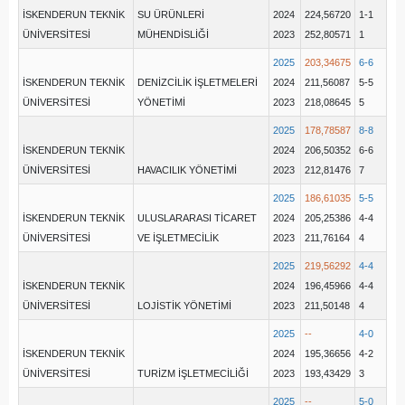
İSKENDERUN TEKNİK
SU ÜRÜNLERİ
2024
224,56720
1-1
ÜNİVERSİTESİ
MÜHENDİSLİĞİ
2023
252,80571
1
2025
203,34675
6-6
İSKENDERUN TEKNİK
DENİZCİLİK İŞLETMELERİ
2024
211,56087
5-5
ÜNİVERSİTESİ
YÖNETİMİ
2023
218,08645
5
2025
178,78587
8-8
İSKENDERUN TEKNİK
2024
206,50352
6-6
ÜNİVERSİTESİ
HAVACILIK YÖNETİMİ
2023
212,81476
7
2025
186,61035
5-5
İSKENDERUN TEKNİK
ULUSLARARASI TİCARET
2024
205,25386
4-4
ÜNİVERSİTESİ
VE İŞLETMECİLİK
2023
211,76164
4
2025
219,56292
4-4
İSKENDERUN TEKNİK
2024
196,45966
4-4
ÜNİVERSİTESİ
LOJİSTİK YÖNETİMİ
2023
211,50148
4
2025
--
4-0
İSKENDERUN TEKNİK
2024
195,36656
4-2
ÜNİVERSİTESİ
TURİZM İŞLETMECİLİĞİ
2023
193,43429
3
2025
--
5-0