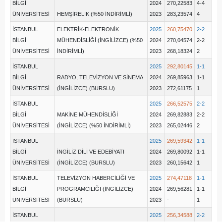
BİLGİ
2024
270,22583
4-4
ÜNİVERSİTESİ
HEMŞİRELİK (%50 İNDİRİMLİ)
2023
283,23574
4
İSTANBUL
ELEKTRİK-ELEKTRONİK
2025
260,75470
2-2
BİLGİ
MÜHENDİSLİĞİ (İNGİLİZCE) (%50
2024
270,04574
2-2
ÜNİVERSİTESİ
İNDİRİMLİ)
2023
268,18324
2
İSTANBUL
2025
292,80145
1-1
BİLGİ
RADYO, TELEVİZYON VE SİNEMA
2024
269,85963
1-1
ÜNİVERSİTESİ
(İNGİLİZCE) (BURSLU)
2023
272,61175
1
İSTANBUL
2025
266,52575
2-2
BİLGİ
MAKİNE MÜHENDİSLİĞİ
2024
269,82883
2-2
ÜNİVERSİTESİ
(İNGİLİZCE) (%50 İNDİRİMLİ)
2023
265,02446
2
İSTANBUL
2025
269,59342
1-1
BİLGİ
İNGİLİZ DİLİ VE EDEBİYATI
2024
269,80092
1-1
ÜNİVERSİTESİ
(İNGİLİZCE) (BURSLU)
2023
260,15642
1
İSTANBUL
TELEVİZYON HABERCİLİĞİ VE
2025
274,47118
1-1
BİLGİ
PROGRAMCILIĞI (İNGİLİZCE)
2024
269,56281
1-1
ÜNİVERSİTESİ
(BURSLU)
2023
-
1
İSTANBUL
2025
256,34588
2-2