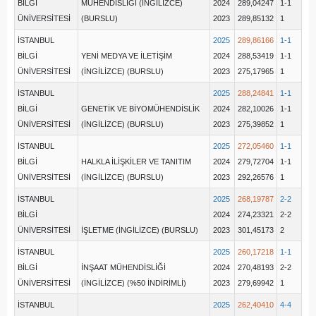
BİLGİ
MÜHENDİSLİĞİ (İNGİLİZCE)
2024
289,04247
1-1
ÜNİVERSİTESİ
(BURSLU)
2023
289,85132
1
İSTANBUL
2025
289,86166
1-1
BİLGİ
YENİ MEDYA VE İLETİŞİM
2024
288,53419
1-1
ÜNİVERSİTESİ
(İNGİLİZCE) (BURSLU)
2023
275,17965
1
İSTANBUL
2025
288,24841
1-1
BİLGİ
GENETİK VE BİYOMÜHENDİSLİK
2024
282,10026
1-1
ÜNİVERSİTESİ
(İNGİLİZCE) (BURSLU)
2023
275,39852
1
İSTANBUL
2025
272,05460
1-1
BİLGİ
HALKLA İLİŞKİLER VE TANITIM
2024
279,72704
1-1
ÜNİVERSİTESİ
(İNGİLİZCE) (BURSLU)
2023
292,26576
1
İSTANBUL
2025
268,19787
2-2
BİLGİ
2024
274,23321
2-2
ÜNİVERSİTESİ
İŞLETME (İNGİLİZCE) (BURSLU)
2023
301,45173
2
İSTANBUL
2025
260,17218
1-1
BİLGİ
İNŞAAT MÜHENDİSLİĞİ
2024
270,48193
2-2
ÜNİVERSİTESİ
(İNGİLİZCE) (%50 İNDİRİMLİ)
2023
279,69942
1
İSTANBUL
2025
262,40410
4-4