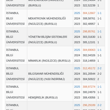
BİLGİ
MÜHENDİSLİĞİ (İNGİLİZCE)
2024
310,14064
1-1
ÜNİVERSİTESİ
(BURSLU)
2023
322,52239
1
İSTANBUL
2025
304,12667
1-1
BİLGİ
MEKATRONİK MÜHENDİSLİĞİ
2024
308,58761
1-1
ÜNİVERSİTESİ
(İNGİLİZCE) (BURSLU)
2023
302,48957
1
İSTANBUL
2025
298,85761
1-1
BİLGİ
YÖNETİM BİLİŞİM SİSTEMLERİ
2024
303,31630
1-1
ÜNİVERSİTESİ
(İNGİLİZCE) (BURSLU)
2023
305,12101
1
İSTANBUL
2025
304,69063
1-1
BİLGİ
2024
302,04326
1-1
ÜNİVERSİTESİ
MİMARLIK (İNGİLİZCE) (BURSLU)
2023
318,14859
1
İSTANBUL
2025
312,45172
2-2
BİLGİ
BİLGİSAYAR MÜHENDİSLİĞİ
2024
301,20544
2-2
ÜNİVERSİTESİ
(İNGİLİZCE) (%50 İNDİRİMLİ)
2023
304,50922
2
İSTANBUL
2025
308,97274
1-1
BİLGİ
2024
300,24979
1-1
ÜNİVERSİTESİ
HEMŞİRELİK (BURSLU)
2023
308,43056
1
İSTANBUL
2025
296,29189
2-2