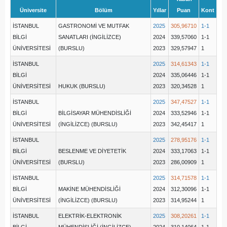
Üniversite
Bölüm
Yıllar
Puan
Kont
İSTANBUL
GASTRONOMİ VE MUTFAK
2025
305,96710
1-1
BİLGİ
SANATLARI (İNGİLİZCE)
2024
339,57060
1-1
ÜNİVERSİTESİ
(BURSLU)
2023
329,57947
1
İSTANBUL
2025
314,61343
1-1
BİLGİ
2024
335,06446
1-1
ÜNİVERSİTESİ
HUKUK (BURSLU)
2023
320,34528
1
İSTANBUL
2025
347,47527
1-1
BİLGİ
BİLGİSAYAR MÜHENDİSLİĞİ
2024
333,52946
1-1
ÜNİVERSİTESİ
(İNGİLİZCE) (BURSLU)
2023
342,45417
1
İSTANBUL
2025
278,95176
1-1
BİLGİ
BESLENME VE DİYETETİK
2024
333,17063
1-1
ÜNİVERSİTESİ
(BURSLU)
2023
286,00909
1
İSTANBUL
2025
314,71578
1-1
BİLGİ
MAKİNE MÜHENDİSLİĞİ
2024
312,30096
1-1
ÜNİVERSİTESİ
(İNGİLİZCE) (BURSLU)
2023
314,95244
1
İSTANBUL
ELEKTRİK-ELEKTRONİK
2025
308,20261
1-1