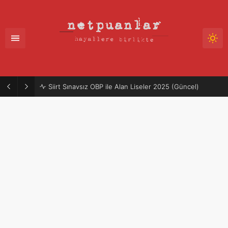
Siirt Sınavsız OBP ile Alan Liseler 2025 (Güncel)