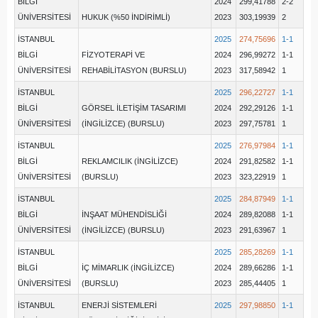
BİLGİ
2024
299,41788
2-2
ÜNİVERSİTESİ
HUKUK (%50 İNDİRİMLİ)
2023
303,19939
2
İSTANBUL
2025
274,75696
1-1
BİLGİ
FİZYOTERAPİ VE
2024
296,99272
1-1
ÜNİVERSİTESİ
REHABİLİTASYON (BURSLU)
2023
317,58942
1
İSTANBUL
2025
296,22727
1-1
BİLGİ
GÖRSEL İLETİŞİM TASARIMI
2024
292,29126
1-1
ÜNİVERSİTESİ
(İNGİLİZCE) (BURSLU)
2023
297,75781
1
İSTANBUL
2025
276,97984
1-1
BİLGİ
REKLAMCILIK (İNGİLİZCE)
2024
291,82582
1-1
ÜNİVERSİTESİ
(BURSLU)
2023
323,22919
1
İSTANBUL
2025
284,87949
1-1
BİLGİ
İNŞAAT MÜHENDİSLİĞİ
2024
289,82088
1-1
ÜNİVERSİTESİ
(İNGİLİZCE) (BURSLU)
2023
291,63967
1
İSTANBUL
2025
285,28269
1-1
BİLGİ
İÇ MİMARLIK (İNGİLİZCE)
2024
289,66286
1-1
ÜNİVERSİTESİ
(BURSLU)
2023
285,44405
1
İSTANBUL
ENERJİ SİSTEMLERİ
2025
297,98850
1-1