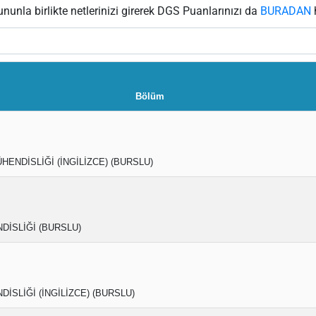
ununla birlikte netlerinizi girerek DGS Puanlarınızı da
BURADAN
h
Bölüm
HENDİSLİĞİ (İNGİLİZCE) (BURSLU)
DİSLİĞİ (BURSLU)
DİSLİĞİ (İNGİLİZCE) (BURSLU)