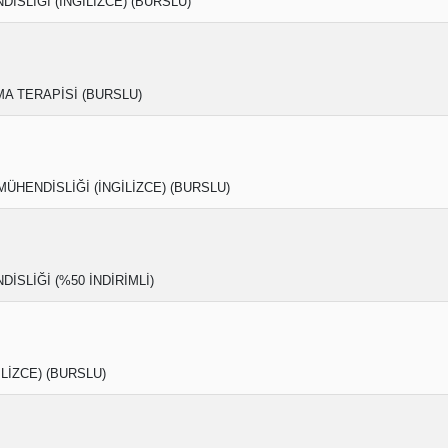
İSLİĞİ (İNGİLİZCE) (BURSLU)
A TERAPİSİ (BURSLU)
ÜHENDİSLİĞİ (İNGİLİZCE) (BURSLU)
İSLİĞİ (%50 İNDİRİMLİ)
İLİZCE) (BURSLU)