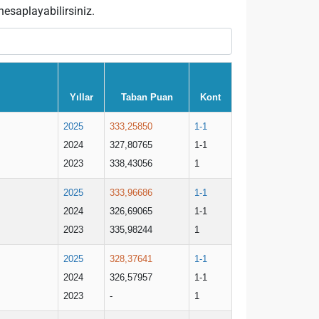
esaplayabilirsiniz.
Yıllar
Taban Puan
Kont
2025
333,25850
1-1
2024
327,80765
1-1
2023
338,43056
1
2025
333,96686
1-1
2024
326,69065
1-1
2023
335,98244
1
2025
328,37641
1-1
2024
326,57957
1-1
2023
-
1