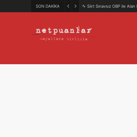
SON DAKİKA
Mütercim Atama Puanları 