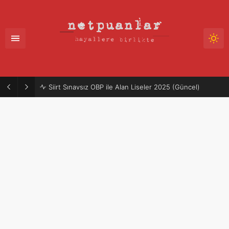
Siirt Sınavsız OBP ile Alan Liseler 2025 (Güncel)