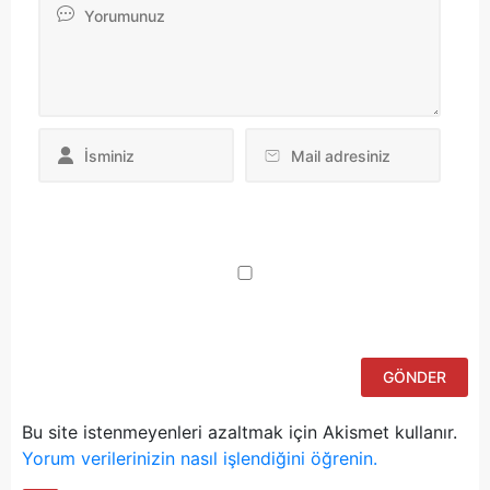
Da
yo
ku
iç
po
ad
si
bu
ka
Bu site istenmeyenleri azaltmak için Akismet kullanır.
Yorum verilerinizin nasıl işlendiğini öğrenin.