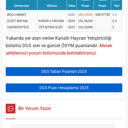
Üniversite
Bölüm
Yıllar
Puan
Puan
Yerl
BOLU ABANT
2025
188,33029
188,97739
2-2
İZZET BAYSAL
KANATLI HAYVAN
2024
191,36230
-
2-2
ÜNİVERSİTESİ
YETİŞTİRİCİLİĞİ
2023
210,33298
-
2
Yukarıda yer alan veriler Kanatlı Hayvan Yetiştiriciliği
bölümü DGS son ve güncel ÖSYM puanlarıdır.
Merak
ettiklerinizi yorum bölümünde belirtebilirsiniz.
DGS Taban Puanları 2025
DGS Puan Hesaplama 2025
Bir Yorum Yazın