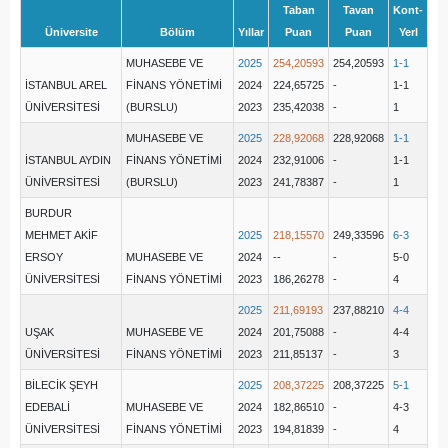
Taban
Tavan
Kont-
Üniversite
Bölüm
Yıllar
Puan
Puan
Yerl
MUHASEBE VE
2025
254,20593
254,20593
1-1
İSTANBUL AREL
FİNANS YÖNETİMİ
2024
224,65725
-
1-1
ÜNİVERSİTESİ
(BURSLU)
2023
235,42038
-
1
MUHASEBE VE
2025
228,92068
228,92068
1-1
İSTANBUL AYDIN
FİNANS YÖNETİMİ
2024
232,91006
-
1-1
ÜNİVERSİTESİ
(BURSLU)
2023
241,78387
-
1
BURDUR
MEHMET AKİF
2025
218,15570
249,33596
6-3
ERSOY
MUHASEBE VE
2024
--
-
5-0
ÜNİVERSİTESİ
FİNANS YÖNETİMİ
2023
186,26278
-
4
2025
211,69193
237,88210
4-4
UŞAK
MUHASEBE VE
2024
201,75088
-
4-4
ÜNİVERSİTESİ
FİNANS YÖNETİMİ
2023
211,85137
-
3
BİLECİK ŞEYH
2025
208,37225
208,37225
5-1
EDEBALİ
MUHASEBE VE
2024
182,86510
-
4-3
ÜNİVERSİTESİ
FİNANS YÖNETİMİ
2023
194,81839
-
4