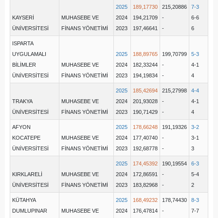
2025
189,17730
215,20886
7-3
KAYSERİ
MUHASEBE VE
2024
194,21709
-
6-6
ÜNİVERSİTESİ
FİNANS YÖNETİMİ
2023
197,46641
-
6
ISPARTA
UYGULAMALI
2025
188,89765
199,70799
5-3
BİLİMLER
MUHASEBE VE
2024
182,33244
-
4-1
ÜNİVERSİTESİ
FİNANS YÖNETİMİ
2023
194,19834
-
4
2025
185,42694
215,27998
4-4
TRAKYA
MUHASEBE VE
2024
201,93028
-
4-1
ÜNİVERSİTESİ
FİNANS YÖNETİMİ
2023
190,71429
-
4
AFYON
2025
178,66248
191,19326
3-2
KOCATEPE
MUHASEBE VE
2024
177,40740
-
3-1
ÜNİVERSİTESİ
FİNANS YÖNETİMİ
2023
192,68778
-
3
2025
174,45392
190,19554
6-3
KIRKLARELİ
MUHASEBE VE
2024
172,86591
-
5-4
ÜNİVERSİTESİ
FİNANS YÖNETİMİ
2023
183,82968
-
2
KÜTAHYA
2025
168,49232
178,74430
8-3
DUMLUPINAR
MUHASEBE VE
2024
176,47814
-
7-7