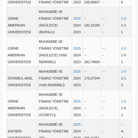
ÜNİVERSİTESİ
FİNANS YÖNETİMİ
2023
198,95837
-
6
MUHASEBE VE
GİRNE
FİNANS YÖNETİMİ
2025
--
--
1-0
AMERİKAN
(İNGİLİZCE)
2024
182,10180
-
1-1
ÜNİVERSİTESİ
(BURSLU)
2023
-
-
1
MUHASEBE VE
GİRNE
FİNANS YÖNETİMİ
2025
--
--
1-0
AMERİKAN
(İNGİLİZCE) (%50
2024
--
-
1-0
ÜNİVERSİTESİ
İNDİRİMLİ)
2023
182,74693
-
1
MUHASEBE VE
2025
--
--
1-0
İSTANBUL AREL
FİNANS YÖNETİMİ
2024
175,07244
-
2-1
ÜNİVERSİTESİ
(%50 İNDİRİMLİ)
2023
-
-
2
MUHASEBE VE
GİRNE
FİNANS YÖNETİMİ
2025
--
--
1-0
AMERİKAN
(İNGİLİZCE)
2024
--
-
1-0
ÜNİVERSİTESİ
(ÜCRETLİ)
2023
-
-
1
MUHASEBE VE
2025
--
KAYSERİ
FİNANS YÖNETİMİ
2024
-
-
4-