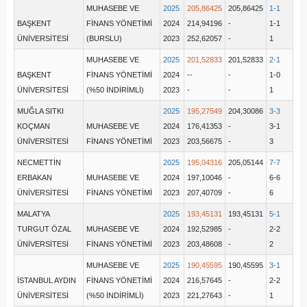
MUHASEBE VE
2025
205,86425
205,86425
1-1
BAŞKENT
FİNANS YÖNETİMİ
2024
214,94196
-
1-1
ÜNİVERSİTESİ
(BURSLU)
2023
252,62057
-
1
MUHASEBE VE
2025
201,52833
201,52833
2-1
BAŞKENT
FİNANS YÖNETİMİ
2024
--
-
1-0
ÜNİVERSİTESİ
(%50 İNDİRİMLİ)
2023
-
-
1
MUĞLA SITKI
2025
195,27549
204,30086
3-3
KOÇMAN
MUHASEBE VE
2024
176,41353
-
3-1
ÜNİVERSİTESİ
FİNANS YÖNETİMİ
2023
203,56675
-
3
NECMETTİN
2025
195,04316
205,05144
7-7
ERBAKAN
MUHASEBE VE
2024
197,10046
-
6-6
ÜNİVERSİTESİ
FİNANS YÖNETİMİ
2023
207,40709
-
6
MALATYA
2025
193,45131
193,45131
5-1
TURGUT ÖZAL
MUHASEBE VE
2024
192,52985
-
2-2
ÜNİVERSİTESİ
FİNANS YÖNETİMİ
2023
203,48608
-
2
MUHASEBE VE
2025
190,45595
190,45595
3-1
İSTANBUL AYDIN
FİNANS YÖNETİMİ
2024
216,57645
-
2-2
ÜNİVERSİTESİ
(%50 İNDİRİMLİ)
2023
221,27643
-
1