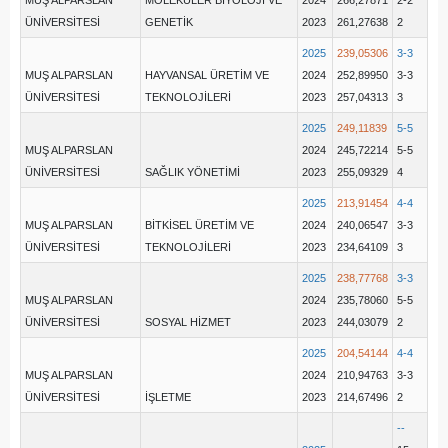
MUŞ ALPARSLAN
MOLEKÜLER BİYOLOJİ VE
2024
266,27871
2-2
ÜNİVERSİTESİ
GENETİK
2023
261,27638
2
2025
239,05306
3-3
MUŞ ALPARSLAN
HAYVANSAL ÜRETİM VE
2024
252,89950
3-3
ÜNİVERSİTESİ
TEKNOLOJİLERİ
2023
257,04313
3
2025
249,11839
5-5
MUŞ ALPARSLAN
2024
245,72214
5-5
ÜNİVERSİTESİ
SAĞLIK YÖNETİMİ
2023
255,09329
4
2025
213,91454
4-4
MUŞ ALPARSLAN
BİTKİSEL ÜRETİM VE
2024
240,06547
3-3
ÜNİVERSİTESİ
TEKNOLOJİLERİ
2023
234,64109
3
2025
238,77768
3-3
MUŞ ALPARSLAN
2024
235,78060
5-5
ÜNİVERSİTESİ
SOSYAL HİZMET
2023
244,03079
2
2025
204,54144
4-4
MUŞ ALPARSLAN
2024
210,94763
3-3
ÜNİVERSİTESİ
İŞLETME
2023
214,67496
2
--