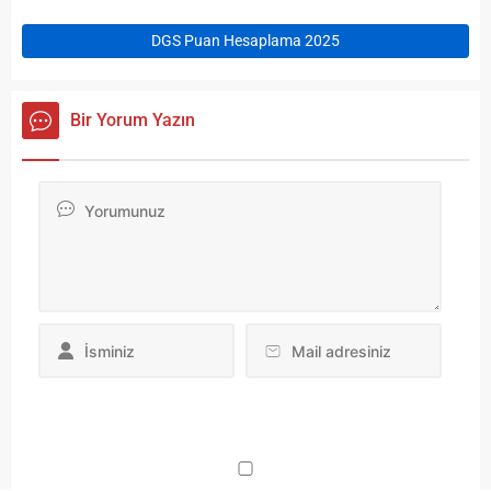
DGS Puan Hesaplama 2025
Bir Yorum Yazın
Da
yo
ku
iç
po
ad