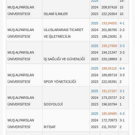
2025
15-
MUŞ ALPARSLAN
2024
208,87418
15
ÜNİVERSİTESİ
İSLAMİ İLİMLER
2023
222,20354
10
2025
193,84655
4-1
MUŞ ALPARSLAN
ULUSLARARASI TİCARET
2024
201,86765
2-2
ÜNİVERSİTESİ
VE İŞLETMECİLİK
2023
188,23091
3
2025
199,27868
3-3
MUŞ ALPARSLAN
2024
194,21347
3-3
ÜNİVERSİTESİ
İŞ SAĞLIĞI VE GÜVENLİĞİ
2023
220,18893
2
2025
189,65118
6-4
MUŞ ALPARSLAN
2024
189,89719
3-3
ÜNİVERSİTESİ
SPOR YÖNETİCİLİĞİ
2023
222,05391
2
2025
191,07267
3-1
MUŞ ALPARSLAN
2024
173,23727
2-2
ÜNİVERSİTESİ
SOSYOLOJİ
2023
196,93794
1
2025
185,68985
4-3
MUŞ ALPARSLAN
2024
172,70973
3-1
ÜNİVERSİTESİ
İKTİSAT
2023
211,70707
2