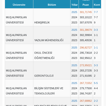
Üniversite
Bölüm
Yıllar
Puan
Kont
2025
301,71745
7-7
MUŞ ALPARSLAN
2024
303,10122
7-7
ÜNİVERSİTESİ
HEMŞİRELİK
2023
307,67078
9
2025
301,38679
3-3
MUŞ ALPARSLAN
2024
302,39904
1-1
ÜNİVERSİTESİ
YAZILIM MÜHENDİSLİĞİ
2023
305,40536
1
2025
296,82727
1-1
MUŞ ALPARSLAN
OKUL ÖNCESİ
2024
295,73618
2-2
ÜNİVERSİTESİ
ÖĞRETMENLİĞİ
2023
302,95612
3
2025
273,95021
3-3
MUŞ ALPARSLAN
2024
283,27235
3-3
ÜNİVERSİTESİ
GERONTOLOJİ
2023
271,91095
2
2025
267,71552
5-5
MUŞ ALPARSLAN
BİLİŞİM SİSTEMLERİ VE
2024
279,77500
4-4
ÜNİVERSİTESİ
TEKNOLOJİLERİ
2023
266,74187
2
2025
267,68862
2-2