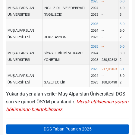
2025
--
6-0
MUŞ ALPARSLAN
İNGİLİZ DİLİ VE EDEBİYATI
2024
--
4-0
ÜNİVERSİTESİ
(İNGİLİZCE)
2023
-
3
2025
--
5-0
MUŞ ALPARSLAN
2024
--
2-0
ÜNİVERSİTESİ
REKREASYON
2023
-
2
2025
--
5-0
MUŞ ALPARSLAN
SİYASET BİLİMİ VE KAMU
2024
--
3-0
ÜNİVERSİTESİ
YÖNETİMİ
2023
230,52342
2
2025
217,08163
6-1
MUŞ ALPARSLAN
2024
--
3-0
ÜNİVERSİTESİ
GAZETECİLİK
2023
188,86498
2
Yukarıda yer alan veriler Muş Alparslan Üniversitesi DGS
son ve güncel ÖSYM puanlarıdır.
Merak ettiklerinizi yorum
bölümünde belirtebilirsiniz.
DGS Taban Puanları 2025