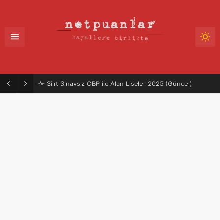
Siirt Sınavsız OBP ile Alan Liseler 2025 (Güncel)