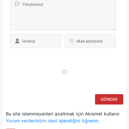
Da
yo
ku
iç
po
ad
si
bu
ka
Bu site istenmeyenleri azaltmak için Akismet kullanır.
Yorum verilerinizin nasıl işlendiğini öğrenin.