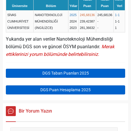
Üniversite
Bölüm
Yıllar
Puan
Puan
Yerl
SİVAS
NANOTEKNOLOJİ
2025
245,68136
245,68136
1-1
CUMHURİYET
MÜHENDİSLİĞİ
2024
239,42387
-
1-1
ÜNİVERSİTESİ
(İNGİLİZCE)
2023
281,36632
-
1
Yukarıda yer alan veriler Nanoteknoloji Mühendisliği
bölümü DGS son ve güncel ÖSYM puanlarıdır.
Merak
ettiklerinizi yorum bölümünde belirtebilirsiniz.
DGS Taban Puanları 2025
DGS Puan Hesaplama 2025
Bir Yorum Yazın