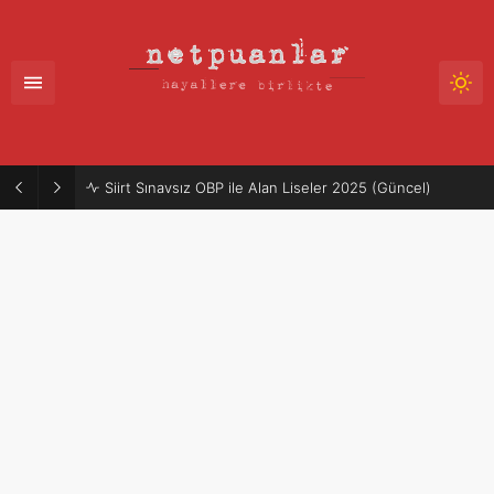
Siirt Sınavsız OBP ile Alan Liseler 2025 (Güncel)