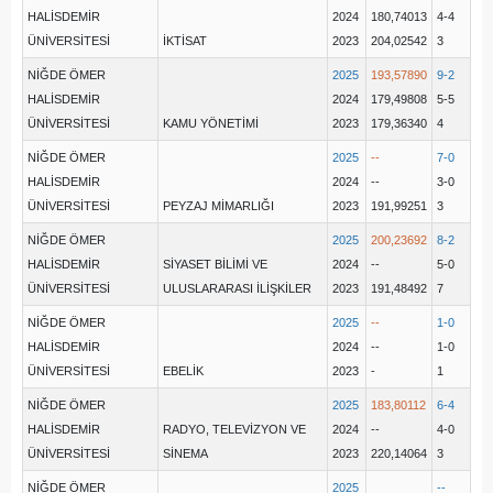
HALİSDEMİR
2024
180,74013
4-4
ÜNİVERSİTESİ
İKTİSAT
2023
204,02542
3
NİĞDE ÖMER
2025
193,57890
9-2
HALİSDEMİR
2024
179,49808
5-5
ÜNİVERSİTESİ
KAMU YÖNETİMİ
2023
179,36340
4
NİĞDE ÖMER
2025
--
7-0
HALİSDEMİR
2024
--
3-0
ÜNİVERSİTESİ
PEYZAJ MİMARLIĞI
2023
191,99251
3
NİĞDE ÖMER
2025
200,23692
8-2
HALİSDEMİR
SİYASET BİLİMİ VE
2024
--
5-0
ÜNİVERSİTESİ
ULUSLARARASI İLİŞKİLER
2023
191,48492
7
NİĞDE ÖMER
2025
--
1-0
HALİSDEMİR
2024
--
1-0
ÜNİVERSİTESİ
EBELİK
2023
-
1
NİĞDE ÖMER
2025
183,80112
6-4
HALİSDEMİR
RADYO, TELEVİZYON VE
2024
--
4-0
ÜNİVERSİTESİ
SİNEMA
2023
220,14064
3
NİĞDE ÖMER
2025
--