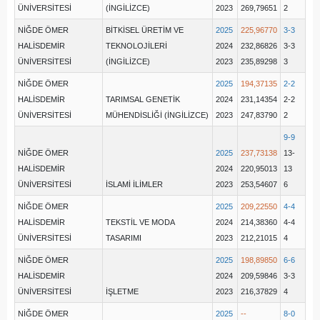
ÜNİVERSİTESİ
(İNGİLİZCE)
2023
269,79651
2
NİĞDE ÖMER
BİTKİSEL ÜRETİM VE
2025
225,96770
3-3
HALİSDEMİR
TEKNOLOJİLERİ
2024
232,86826
3-3
ÜNİVERSİTESİ
(İNGİLİZCE)
2023
235,89298
3
NİĞDE ÖMER
2025
194,37135
2-2
HALİSDEMİR
TARIMSAL GENETİK
2024
231,14354
2-2
ÜNİVERSİTESİ
MÜHENDİSLİĞİ (İNGİLİZCE)
2023
247,83790
2
9-9
NİĞDE ÖMER
2025
237,73138
13-
HALİSDEMİR
2024
220,95013
13
ÜNİVERSİTESİ
İSLAMİ İLİMLER
2023
253,54607
6
NİĞDE ÖMER
2025
209,22550
4-4
HALİSDEMİR
TEKSTİL VE MODA
2024
214,38360
4-4
ÜNİVERSİTESİ
TASARIMI
2023
212,21015
4
NİĞDE ÖMER
2025
198,89850
6-6
HALİSDEMİR
2024
209,59846
3-3
ÜNİVERSİTESİ
İŞLETME
2023
216,37829
4
NİĞDE ÖMER
2025
--
8-0