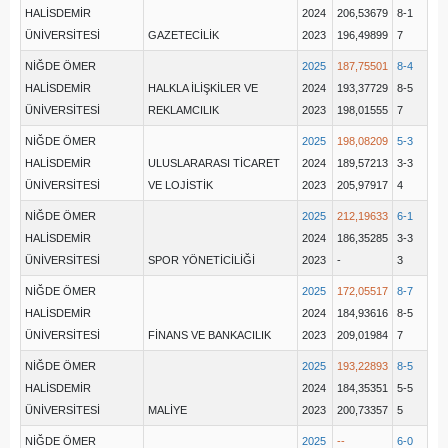
HALİSDEMİR
2024
206,53679
8-1
ÜNİVERSİTESİ
GAZETECİLİK
2023
196,49899
7
NİĞDE ÖMER
2025
187,75501
8-4
HALİSDEMİR
HALKLA İLİŞKİLER VE
2024
193,37729
8-5
ÜNİVERSİTESİ
REKLAMCILIK
2023
198,01555
7
NİĞDE ÖMER
2025
198,08209
5-3
HALİSDEMİR
ULUSLARARASI TİCARET
2024
189,57213
3-3
ÜNİVERSİTESİ
VE LOJİSTİK
2023
205,97917
4
NİĞDE ÖMER
2025
212,19633
6-1
HALİSDEMİR
2024
186,35285
3-3
ÜNİVERSİTESİ
SPOR YÖNETİCİLİĞİ
2023
-
3
NİĞDE ÖMER
2025
172,05517
8-7
HALİSDEMİR
2024
184,93616
8-5
ÜNİVERSİTESİ
FİNANS VE BANKACILIK
2023
209,01984
7
NİĞDE ÖMER
2025
193,22893
8-5
HALİSDEMİR
2024
184,35351
5-5
ÜNİVERSİTESİ
MALİYE
2023
200,73357
5
NİĞDE ÖMER
2025
--
6-0