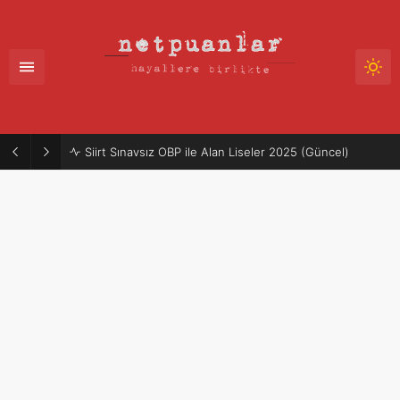
Siirt Sınavsız OBP ile Alan Liseler 2025 (Güncel)