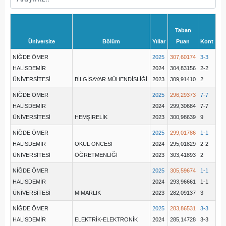
Taban
Üniversite
Bölüm
Yıllar
Puan
Kont
NİĞDE ÖMER
2025
307,60174
3-3
HALİSDEMİR
2024
304,83156
2-2
ÜNİVERSİTESİ
BİLGİSAYAR MÜHENDİSLİĞİ
2023
309,91410
2
NİĞDE ÖMER
2025
296,29373
7-7
HALİSDEMİR
2024
299,30684
7-7
ÜNİVERSİTESİ
HEMŞİRELİK
2023
300,98639
9
NİĞDE ÖMER
2025
299,01786
1-1
HALİSDEMİR
OKUL ÖNCESİ
2024
295,01829
2-2
ÜNİVERSİTESİ
ÖĞRETMENLİĞİ
2023
303,41893
2
NİĞDE ÖMER
2025
305,59674
1-1
HALİSDEMİR
2024
293,96661
1-1
ÜNİVERSİTESİ
MİMARLIK
2023
282,09137
3
NİĞDE ÖMER
2025
283,86531
3-3
HALİSDEMİR
ELEKTRİK-ELEKTRONİK
2024
285,14728
3-3