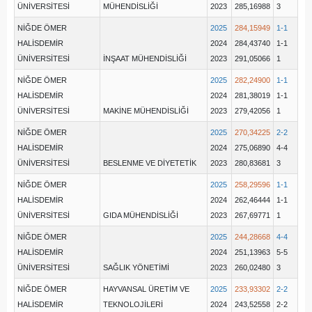
ÜNİVERSİTESİ
MÜHENDİSLİĞİ
2023
285,16988
3
NİĞDE ÖMER
2025
284,15949
1-1
HALİSDEMİR
2024
284,43740
1-1
ÜNİVERSİTESİ
İNŞAAT MÜHENDİSLİĞİ
2023
291,05066
1
NİĞDE ÖMER
2025
282,24900
1-1
HALİSDEMİR
2024
281,38019
1-1
ÜNİVERSİTESİ
MAKİNE MÜHENDİSLİĞİ
2023
279,42056
1
NİĞDE ÖMER
2025
270,34225
2-2
HALİSDEMİR
2024
275,06890
4-4
ÜNİVERSİTESİ
BESLENME VE DİYETETİK
2023
280,83681
3
NİĞDE ÖMER
2025
258,29596
1-1
HALİSDEMİR
2024
262,46444
1-1
ÜNİVERSİTESİ
GIDA MÜHENDİSLİĞİ
2023
267,69771
1
NİĞDE ÖMER
2025
244,28668
4-4
HALİSDEMİR
2024
251,13963
5-5
ÜNİVERSİTESİ
SAĞLIK YÖNETİMİ
2023
260,02480
3
NİĞDE ÖMER
HAYVANSAL ÜRETİM VE
2025
233,93302
2-2
HALİSDEMİR
TEKNOLOJİLERİ
2024
243,52558
2-2