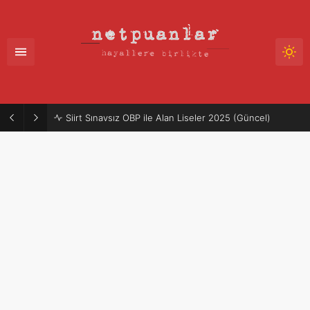
Siirt Sınavsız OBP ile Alan Liseler 2025 (Güncel)