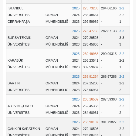
İSTANBUL
2025
273,73283
294,86196
2-2
ÜNİVERSİTESİ-
ORMAN
2024
256,48667
-
2-2
CERRAHPAŞA
MÜHENDİSLİĞİ
2023
299,59989
-
1
2025
273,47765
282,87133
3-3
BURSA TEKNİK
ORMAN
2024
270,29525
-
3-3
ÜNİVERSİTESİ
MÜHENDİSLİĞİ
2023
276,45855
-
3
2025
269,49988
290,99315
2-2
KARABÜK
ORMAN
2024
266,23541
-
2-2
ÜNİVERSİTESİ
MÜHENDİSLİĞİ
2023
302,59687
-
1
2025
268,91234
268,97288
2-2
BARTIN
ORMAN
2024
267,15200
-
2-2
ÜNİVERSİTESİ
MÜHENDİSLİĞİ
2023
273,06954
-
2
2025
265,16509
287,39308
2-2
ARTVİN ÇORUH
ORMAN
2024
262,45358
-
2-2
ÜNİVERSİTESİ
MÜHENDİSLİĞİ
2023
284,60961
-
2
2025
263,90197
301,79827
2-2
ÇANKIRI KARATEKİN
ORMAN
2024
279,10508
-
2-2
ÜNİVERSİTESİ
MÜHENDİSLİĞİ
2023
278,08448
-
1