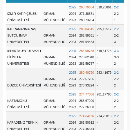
2025
293,79634
310,25801
2-2
İZMİR KATİP ÇELEBİ
ORMAN
2024
271,38671
-
2-2
ÜNİVERSİTESİ
MÜHENDİSLİĞİ
2023
280,73264
-
1
KAHRAMANMARAŞ
2025
286,04615
295,12517
2-2
SÜTÇÜ İMAM
ORMAN
2024
282,59531
-
2-2
ÜNİVERSİTESİ
MÜHENDİSLİĞİ
2023
291,94483
-
3
ISPARTA UYGULAMALI
2025
285,99738
319,61773
3-3
BİLİMLER
ORMAN
2024
273,62848
-
3-3
ÜNİVERSİTESİ
MÜHENDİSLİĞİ
2023
281,59787
-
2
2025
280,40720
283,41679
2-2
ORMAN
2024
272,67706
-
2-2
DÜZCE ÜNİVERSİTESİ
MÜHENDİSLİĞİ
2023
273,93224
-
2
2025
274,77806
281,17785
2-2
KASTAMONU
ORMAN
2024
263,67200
-
2-2
ÜNİVERSİTESİ
MÜHENDİSLİĞİ
2023
277,26950
-
2
2025
274,64116
274,75018
2-2
KARADENİZ TEKNİK
ORMAN
2024
261,50612
-
2-2
ÜNİVERSİTESİ
MÜHENDİSLİĞİ
2023
277,45574
-
2