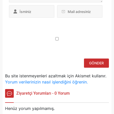
Da
yo
ku
iç
po
ad
si
bu
ka
Bu site istenmeyenleri azaltmak için Akismet kullanır.
Yorum verilerinizin nasıl işlendiğini öğrenin.
Ziyaretçi Yorumları - 0 Yorum
Henüz yorum yapılmamış.