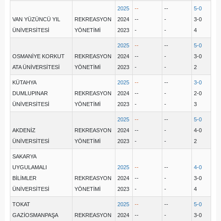
2025
--
--
5-0
VAN YÜZÜNCÜ YIL
REKREASYON
2024
--
-
3-0
ÜNİVERSİTESİ
YÖNETİMİ
2023
-
-
4
2025
--
--
5-0
OSMANİYE KORKUT
REKREASYON
2024
--
-
3-0
ATA ÜNİVERSİTESİ
YÖNETİMİ
2023
-
-
2
KÜTAHYA
2025
--
--
3-0
DUMLUPINAR
REKREASYON
2024
--
-
2-0
ÜNİVERSİTESİ
YÖNETİMİ
2023
-
-
3
2025
--
--
5-0
AKDENİZ
REKREASYON
2024
--
-
4-0
ÜNİVERSİTESİ
YÖNETİMİ
2023
-
-
2
SAKARYA
UYGULAMALI
2025
--
--
4-0
BİLİMLER
REKREASYON
2024
--
-
3-0
ÜNİVERSİTESİ
YÖNETİMİ
2023
-
-
4
TOKAT
2025
--
--
5-0
GAZİOSMANPAŞA
REKREASYON
2024
--
-
3-0