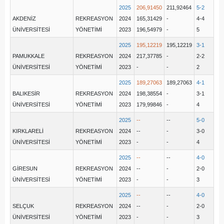
2025
206,91450
211,92464
5-2
AKDENİZ
REKREASYON
2024
165,31429
-
4-4
ÜNİVERSİTESİ
YÖNETİMİ
2023
196,54979
-
5
2025
195,12219
195,12219
3-1
PAMUKKALE
REKREASYON
2024
217,37785
-
2-2
ÜNİVERSİTESİ
YÖNETİMİ
2023
-
-
2
2025
189,27063
189,27063
4-1
BALIKESİR
REKREASYON
2024
198,38554
-
3-1
ÜNİVERSİTESİ
YÖNETİMİ
2023
179,99846
-
4
2025
--
--
5-0
KIRKLARELİ
REKREASYON
2024
--
-
3-0
ÜNİVERSİTESİ
YÖNETİMİ
2023
-
-
4
2025
--
--
4-0
GİRESUN
REKREASYON
2024
--
-
2-0
ÜNİVERSİTESİ
YÖNETİMİ
2023
-
-
3
2025
--
--
4-0
SELÇUK
REKREASYON
2024
--
-
2-0
ÜNİVERSİTESİ
YÖNETİMİ
2023
-
-
3