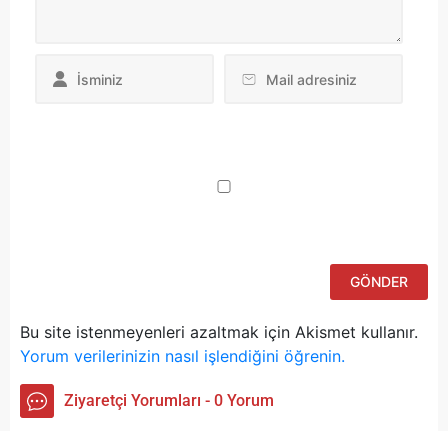
Da
yo
ku
iç
po
ad
si
bu
ka
Bu site istenmeyenleri azaltmak için Akismet kullanır.
Yorum verilerinizin nasıl işlendiğini öğrenin.
Ziyaretçi Yorumları - 0 Yorum