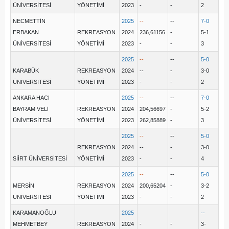
ÜNİVERSİTESİ
YÖNETİMİ
2023
-
-
2
NECMETTİN
2025
--
--
7-0
ERBAKAN
REKREASYON
2024
236,61156
-
5-1
ÜNİVERSİTESİ
YÖNETİMİ
2023
-
-
3
2025
--
--
5-0
KARABÜK
REKREASYON
2024
--
-
3-0
ÜNİVERSİTESİ
YÖNETİMİ
2023
-
-
2
ANKARA HACI
2025
--
--
7-0
BAYRAM VELİ
REKREASYON
2024
204,56697
-
5-2
ÜNİVERSİTESİ
YÖNETİMİ
2023
262,85889
-
3
2025
--
--
5-0
REKREASYON
2024
--
-
3-0
SİİRT ÜNİVERSİTESİ
YÖNETİMİ
2023
-
-
4
2025
--
--
5-0
MERSİN
REKREASYON
2024
200,65204
-
3-2
ÜNİVERSİTESİ
YÖNETİMİ
2023
-
-
2
KARAMANOĞLU
2025
--
MEHMETBEY
REKREASYON
2024
-
-
3-