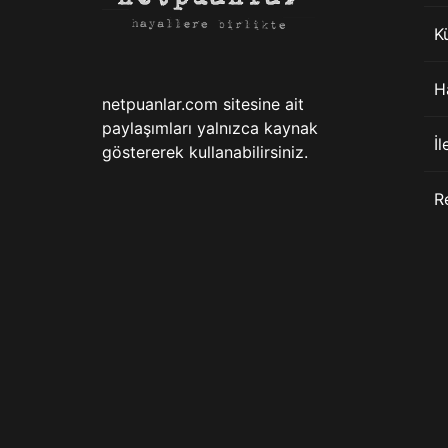
K
H
netpuanlar.com sitesine ait
paylaşımları yalnızca kaynak
İl
göstererek kullanabilirsiniz.
R