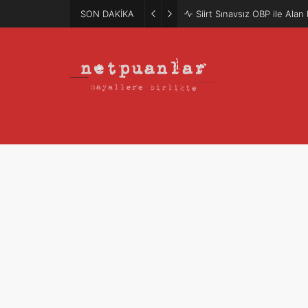
SON DAKİKA
Siirt Sınavsız OBP ile Ala