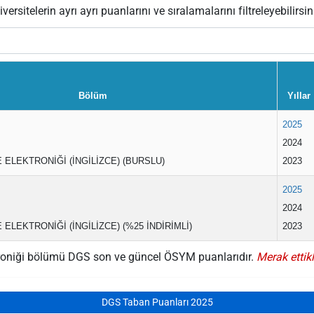
versitelerin ayrı ayrı puanlarını ve sıralamalarını filtreleyebilirsin
Bölüm
Yıllar
2025
2024
 ELEKTRONİĞİ (İNGİLİZCE) (BURSLU)
2023
2025
2024
ELEKTRONİĞİ (İNGİLİZCE) (%25 İNDİRİMLİ)
2023
ektroniği bölümü DGS son ve güncel ÖSYM puanlarıdır.
Merak ettikl
DGS Taban Puanları 2025