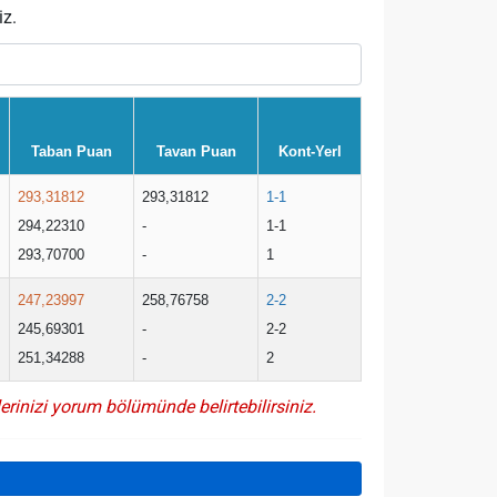
iz.
Taban Puan
Tavan Puan
Kont-Yerl
293,31812
293,31812
1-1
294,22310
-
1-1
293,70700
-
1
247,23997
258,76758
2-2
245,69301
-
2-2
251,34288
-
2
erinizi yorum bölümünde belirtebilirsiniz.