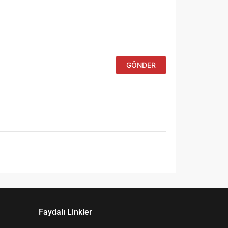
kullanılması
için adım, e-
posta
adresim ve
site adresim
bu tarayıcıya
kaydedilsin.
Faydalı Linkler