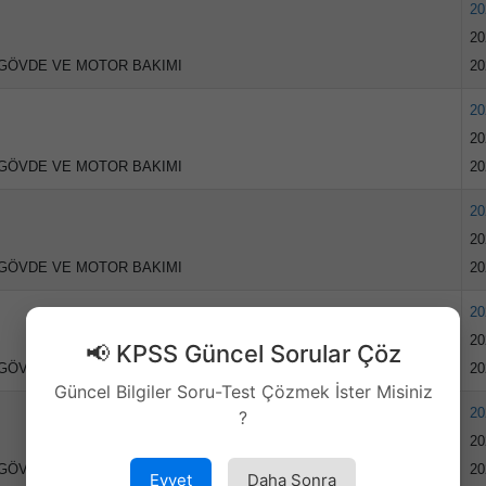
20
20
GÖVDE VE MOTOR BAKIMI
20
20
20
GÖVDE VE MOTOR BAKIMI
20
20
20
GÖVDE VE MOTOR BAKIMI
20
20
20
📢 KPSS Güncel Sorular Çöz
GÖVDE VE MOTOR BAKIMI (%25 İNDİRİMLİ)
20
Güncel Bilgiler Soru-Test Çözmek İster Misiniz
20
?
20
GÖVDE VE MOTOR BAKIMI (İNGİLİZCE) (%25 İNDİRİMLİ)
20
Evvet
Daha Sonra