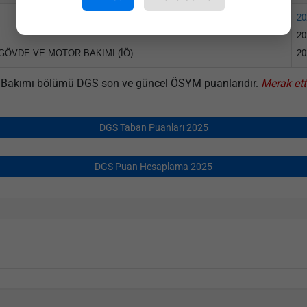
20
20
GÖVDE VE MOTOR BAKIMI (İÖ)
20
or Bakımı bölümü DGS son ve güncel ÖSYM puanlarıdır.
Merak ett
DGS Taban Puanları 2025
DGS Puan Hesaplama 2025