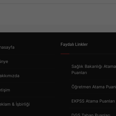
Faydalı Linkler
nasayfa
ünye
Sağlık Bakanlığı Atama
Puanları
akkımızda
Öğretmen Atama Puanl
etişim
EKPSS Atama Puanları
eklam & İşbirliği
DGS Taban Puanları