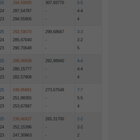
25
294,50005
307,93770
5-5
24
287,54787
-
4-4
23
294,55905
-
4
25
292,59570
299,68667
3-3
24
285,67040
-
2-2
23
290,70648
-
5
25
288,46608
292,88940
4-4
24
280,15777
-
4-4
23
282,57908
-
4
25
249,95891
273,67548
7-7
24
251,88355
-
5-5
23
253,67997
-
4
25
238,46927
265,31700
2-2
24
252,15396
-
2-2
23
247,30963
-
2