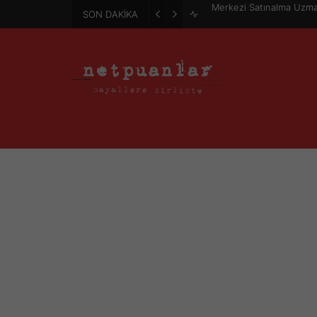
Merkezi Satınalma Uzma
SON DAKİKA