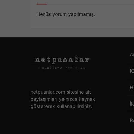
Henüz yorum yapılmamış.
A
K
H
netpuanlar.com sitesine ait
paylaşımları yalnızca kaynak
İl
göstererek kullanabilirsiniz.
R