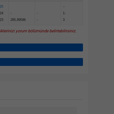
25
--
24
-
-
1-
23
285,89596
-
3
iklerinizi yorum bölümünde belirtebilirsiniz.