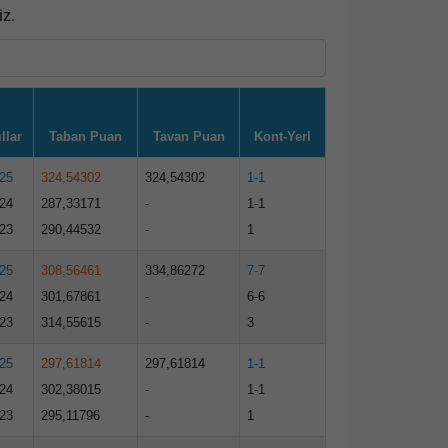
iz.
llar
Taban Puan
Tavan Puan
Kont-Yerl
25
324,54302
324,54302
1-1
24
287,33171
-
1-1
23
290,44532
-
1
25
308,56461
334,86272
7-7
24
301,67861
-
6-6
23
314,55615
-
3
25
297,61814
297,61814
1-1
24
302,38015
-
1-1
23
295,11796
-
1