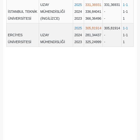
UZAY
2025
331,36931
331,36931
1-1
İSTANBUL TEKNİK
MÜHENDİSLİĞİ
2024
336,84041
-
1-1
ÜNİVERSİTESİ
(İNGİLİZCE)
2023
366,36496
-
1
2025
305,81914
305,81914
1-1
ERCİYES
UZAY
2024
281,34437
-
1-1
ÜNİVERSİTESİ
MÜHENDİSLİĞİ
2023
325,24999
-
1