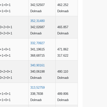
+1+0+1
342,52507
462.252
+1+0+1
Dolmadı
Dolmadı
352,31480
0+2+0+1
342,02687
465.857
0+2+0+1
Dolmadı
Dolmadı
332,70927
+1+0+1
341,19615
471.862
+1+0+1
368,68715
317.622
340,90161
0+2+0+1
340,06198
480.110
0+2+0+1
Dolmadı
Dolmadı
313,52759
+1+0+1
338,7838
489.806
+1+0+1
Dolmadı
Dolmadı