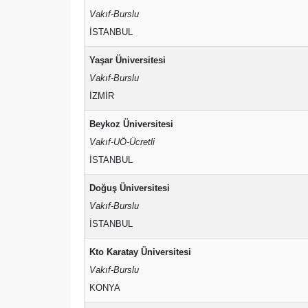
Vakıf-Burslu
İSTANBUL
Yaşar Üniversitesi
Vakıf-Burslu
İZMİR
Beykoz Üniversitesi
Vakıf-UÖ-Ücretli
İSTANBUL
Doğuş Üniversitesi
Vakıf-Burslu
İSTANBUL
Kto Karatay Üniversitesi
Vakıf-Burslu
KONYA