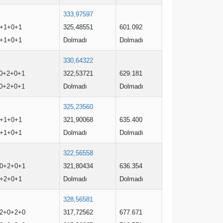
333,97597
+1+0+1
325,48551
601.092
+1+0+1
Dolmadı
Dolmadı
330,64322
0+2+0+1
322,53721
629.181
0+2+0+1
Dolmadı
Dolmadı
325,23560
+1+0+1
321,90068
635.400
+1+0+1
Dolmadı
Dolmadı
322,56558
0+2+0+1
321,80434
636.354
+2+0+1
Dolmadı
Dolmadı
328,56581
2+0+2+0
317,72562
677.671