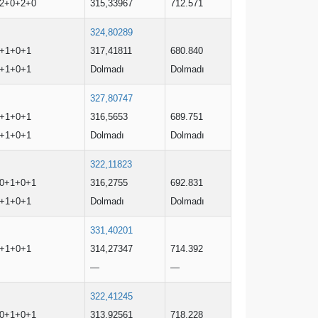
2+0+2+0
315,33967
712.571
324,80289
+1+0+1
317,41811
680.840
+1+0+1
Dolmadı
Dolmadı
327,80747
+1+0+1
316,5653
689.751
+1+0+1
Dolmadı
Dolmadı
322,11823
0+1+0+1
316,2755
692.831
+1+0+1
Dolmadı
Dolmadı
331,40201
+1+0+1
314,27347
714.392
—
—
322,41245
0+1+0+1
313,92561
718.228