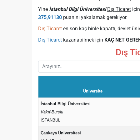
Yine
İstanbul Bilgi Üniversitesi
Dış Ticaret
içi
375,91130
puanını yakalamak gerekiyor.
Dış Ticaret
en son kaç binle kapattı, devlet üniv
Dış Ticaret
kazanabilmek için
KAÇ NET GERE
Dış Ti
Üniversite
İstanbul Bilgi Üniversitesi
Vakıf-Burslu
İSTANBUL
Çankaya Üniversitesi