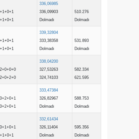
336,06985
+1+0+1
336,09903
510.276
+1+0+1
Dolmadı
Dolmadı
339,32804
+1+0+1
333,38358
531.893
+1+0+1
Dolmadı
Dolmadı
338,04200
2+0+0+0
327,53263
582.334
2+0+2+0
324,74103
621.595
333,47384
0+2+0+1
326,82967
588.753
0+2+0+1
Dolmadı
Dolmadı
332,61434
0+1+0+1
326,11404
595.356
+1+0+1
Dolmadı
Dolmadı