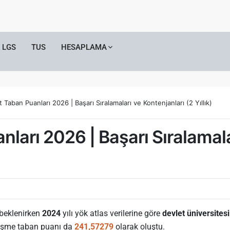
LGS
TUS
HESAPLAMA
t Taban Puanları 2026 | Başarı Sıralamaları ve Kontenjanları (2 Yıllık)
nları 2026 | Başarı Sıralamala
beklenirken
2024
yılı yök atlas verilerine göre
devlet üniversitesi
leşme taban puanı da
241,57279
olarak oluştu.