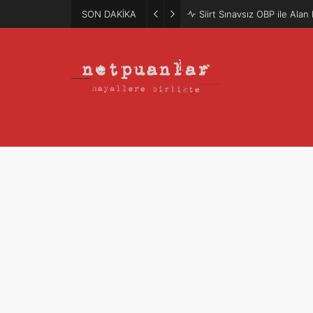
SON DAKİKA
Mütercim Atama Puanları 