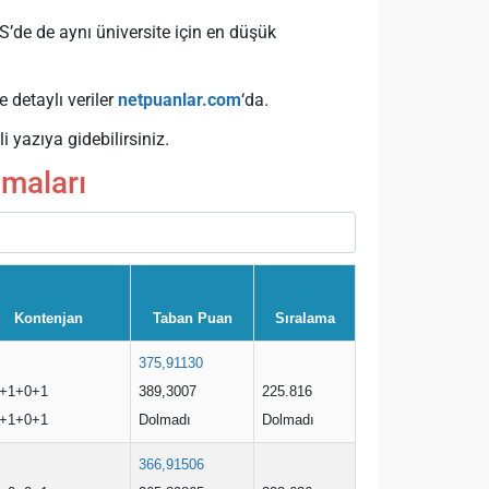
S’de de aynı üniversite için en düşük
e detaylı veriler
netpuanlar.com
‘da.
i yazıya gidebilirsiniz.
amaları
Kontenjan
Taban Puan
Sıralama
375,91130
+1+0+1
389,3007
225.816
+1+0+1
Dolmadı
Dolmadı
366,91506