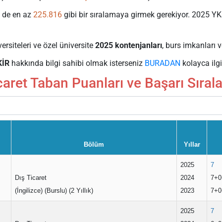
n de en az
225.816
gibi bir sıralamaya girmek gerekiyor. 2025 YK
ersiteleri ve özel üniversite
2025 kontenjanları
, burs imkanları v
KİR
hakkında bilgi sahibi olmak isterseniz
BURADAN
kolayca ilgil
caret Taban Puanları ve Başarı Sıral
Bölüm
Yıllar
2025
7
Dış Ticaret
2024
7+0
(İngilizce) (Burslu) (2 Yıllık)
2023
7+0
2025
7