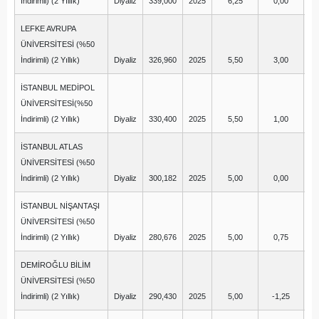
İndirimli) (2 Yıllık)
Diyaliz
339,000
2025
6,25
0,00
LEFKE AVRUPA
ÜNİVERSİTESİ (%50
İndirimli) (2 Yıllık)
Diyaliz
326,960
2025
5,50
3,00
İSTANBUL MEDİPOL
ÜNİVERSİTESİ(%50
İndirimli) (2 Yıllık)
Diyaliz
330,400
2025
5,50
1,00
İSTANBUL ATLAS
ÜNİVERSİTESİ (%50
İndirimli) (2 Yıllık)
Diyaliz
300,182
2025
5,00
0,00
İSTANBUL NİŞANTAŞI
ÜNİVERSİTESİ (%50
İndirimli) (2 Yıllık)
Diyaliz
280,676
2025
5,00
0,75
DEMİROĞLU BİLİM
ÜNİVERSİTESİ (%50
İndirimli) (2 Yıllık)
Diyaliz
290,430
2025
5,00
-1,25