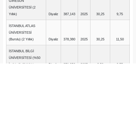
GİRESUN
ÜNİVERSİTESİ (2
Yıllık)
Diyaliz
387,143
2025
30,25
9,75
İSTANBUL ATLAS
ÜNİVERSİTESİ
(Burslu) (2 Yıllık)
Diyaliz
378,380
2025
30,25
11,50
İSTANBUL BİLGİ
ÜNİVERSİTESİ (%50
İndirimli) (2 Yıllık)
Diyaliz
271,350
2025
3,50
3,75
İSTANBUL GELİŞİM
ÜNİVERSİTESİ (%50
İndirimli) (2 Yıllık)
Diyaliz
285,750
2025
3,25
0,00
KAPADOKYA
ÜNİVERSİTESİ
(Burslu) (2 Yıllık)
Diyaliz
387,005
2025
29,75
14,00
LOKMAN HEKİM
ÜNİVERSİTESİ