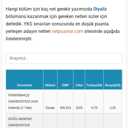
Hangi bölüm için kaç net gerekir yazımızda
Diyaliz
bölümünü kazanmak için gereken netleri sizler için
derledik. YKS sınavları sonucunda en düşük puanla
yerleşen adayın netleri
netpuanlar.com
sitesinde aşağıda
listelenmiştir.
Üniversite
Bölüm
OBP
Yıllar
Türkçe(40)
Sosyal(20)
Ma
FENERBAHÇE
ÜNİVERSİTESİ (%50
İndirimli) (2 Yıllık)
Diyaliz
355,524
2025
9,75
3,25
DOĞU AKDENİZ
ÜNİVERSİTESİ