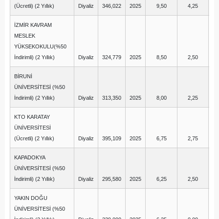
(Ücretli) (2 Yıllık)
Diyaliz
346,022
2025
9,50
4,25
İZMİR KAVRAM
MESLEK
YÜKSEKOKULU(%50
İndirimli) (2 Yıllık)
Diyaliz
324,779
2025
8,50
2,50
BİRUNİ
ÜNİVERSİTESİ (%50
İndirimli) (2 Yıllık)
Diyaliz
313,350
2025
8,00
2,25
KTO KARATAY
ÜNİVERSİTESİ
(Ücretli) (2 Yıllık)
Diyaliz
395,109
2025
6,75
2,75
KAPADOKYA
ÜNİVERSİTESİ (%50
İndirimli) (2 Yıllık)
Diyaliz
295,580
2025
6,25
2,50
YAKIN DOĞU
ÜNİVERSİTESİ (%50