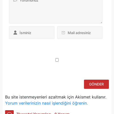
Da
yo
ku
iç
po
ad
si
bu
ka
Bu site istenmeyenleri azaltmak için Akismet kullanır.
Yorum verilerinizin nasıl işlendiğini öğrenin.