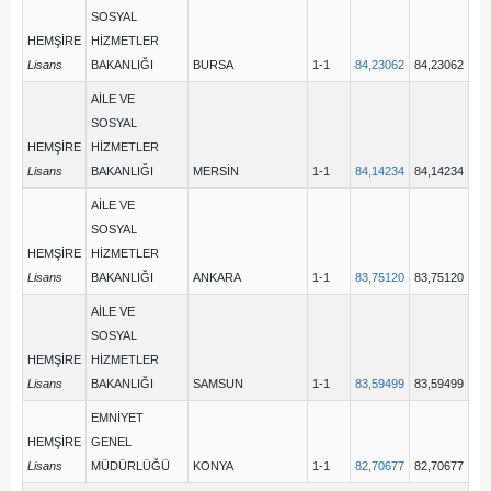
SOSYAL
HEMŞİRE
HİZMETLER
Lisans
BAKANLIĞI
BURSA
1-1
84,23062
84,23062
AİLE VE
SOSYAL
HEMŞİRE
HİZMETLER
Lisans
BAKANLIĞI
MERSİN
1-1
84,14234
84,14234
AİLE VE
SOSYAL
HEMŞİRE
HİZMETLER
Lisans
BAKANLIĞI
ANKARA
1-1
83,75120
83,75120
AİLE VE
SOSYAL
HEMŞİRE
HİZMETLER
Lisans
BAKANLIĞI
SAMSUN
1-1
83,59499
83,59499
EMNİYET
HEMŞİRE
GENEL
Lisans
MÜDÜRLÜĞÜ
KONYA
1-1
82,70677
82,70677