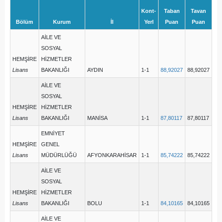
Kont-
Taban
Tavan
Bölüm
Kurum
İl
Yerl
Puan
Puan
AİLE VE
SOSYAL
HEMŞİRE
HİZMETLER
Lisans
BAKANLIĞI
AYDIN
1-1
88,92027
88,92027
AİLE VE
SOSYAL
HEMŞİRE
HİZMETLER
Lisans
BAKANLIĞI
MANİSA
1-1
87,80117
87,80117
EMNİYET
HEMŞİRE
GENEL
Lisans
MÜDÜRLÜĞÜ
AFYONKARAHİSAR
1-1
85,74222
85,74222
AİLE VE
SOSYAL
HEMŞİRE
HİZMETLER
Lisans
BAKANLIĞI
BOLU
1-1
84,10165
84,10165
AİLE VE