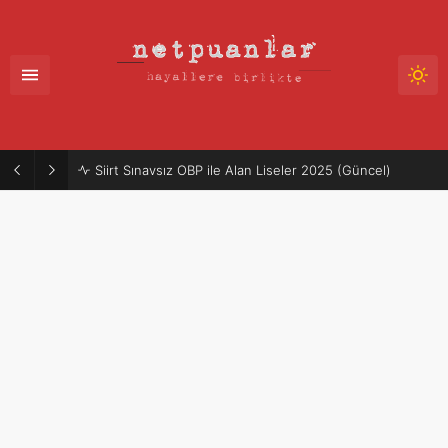
Siirt Sınavsız OBP ile Alan Liseler 2025 (Güncel)