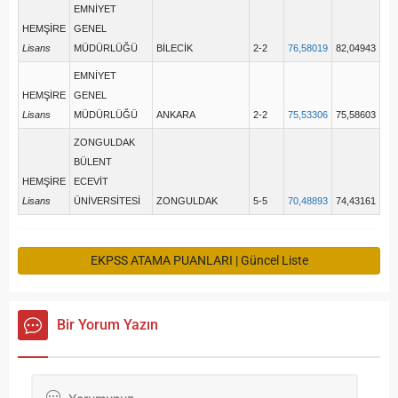
EMNİYET
HEMŞİRE
GENEL
Lisans
MÜDÜRLÜĞÜ
BİLECİK
2-2
76,58019
82,04943
EMNİYET
HEMŞİRE
GENEL
Lisans
MÜDÜRLÜĞÜ
ANKARA
2-2
75,53306
75,58603
ZONGULDAK
BÜLENT
HEMŞİRE
ECEVİT
Lisans
ÜNİVERSİTESİ
ZONGULDAK
5-5
70,48893
74,43161
EKPSS ATAMA PUANLARI | Güncel Liste
Bir Yorum Yazın