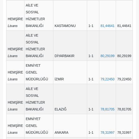
AİLE VE
SOSYAL
HEMŞİRE
HİZMETLER
Lisans
BAKANLIĞI
KASTAMONU
1-1
81,44641
81,44641
AİLE VE
SOSYAL
HEMŞİRE
HİZMETLER
Lisans
BAKANLIĞI
DİYARBAKIR
1-1
80,29199
80,29199
EMNİYET
HEMŞİRE
GENEL
Lisans
MÜDÜRLÜĞÜ
İZMİR
1-1
79,22450
79,22450
AİLE VE
SOSYAL
HEMŞİRE
HİZMETLER
Lisans
BAKANLIĞI
ELAZIĞ
1-1
78,81705
78,81705
EMNİYET
HEMŞİRE
GENEL
Lisans
MÜDÜRLÜĞÜ
ANKARA
1-1
78,31997
78,31997