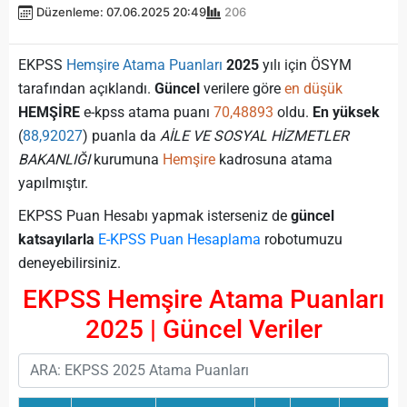
Düzenleme: 07.06.2025 20:49
206
EKPSS
Hemşire Atama Puanları
2025
yılı için ÖSYM
tarafından açıklandı.
Güncel
verilere göre
en düşük
HEMŞİRE
e-kpss atama puanı
70,48893
oldu.
En yüksek
(
88,92027
) puanla da
AİLE VE SOSYAL HİZMETLER
BAKANLIĞI
kurumuna
Hemşire
kadrosuna atama
yapılmıştır.
EKPSS Puan Hesabı yapmak isterseniz de
güncel
katsayılarla
E-KPSS Puan Hesaplama
robotumuzu
deneyebilirsiniz.
EKPSS Hemşire Atama Puanları
2025 | Güncel Veriler