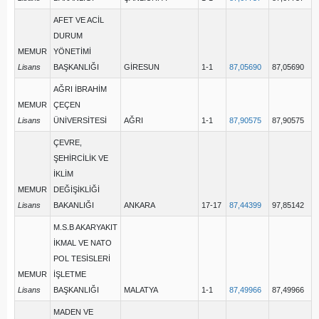
AFET VE ACİL
DURUM
MEMUR
YÖNETİMİ
Lisans
BAŞKANLIĞI
GİRESUN
1-1
87,05690
87,05690
AĞRI İBRAHİM
MEMUR
ÇEÇEN
Lisans
ÜNİVERSİTESİ
AĞRI
1-1
87,90575
87,90575
ÇEVRE,
ŞEHİRCİLİK VE
İKLİM
MEMUR
DEĞİŞİKLİĞİ
Lisans
BAKANLIĞI
ANKARA
17-17
87,44399
97,85142
M.S.B AKARYAKIT
İKMAL VE NATO
POL TESİSLERİ
MEMUR
İŞLETME
Lisans
BAŞKANLIĞI
MALATYA
1-1
87,49966
87,49966
MADEN VE