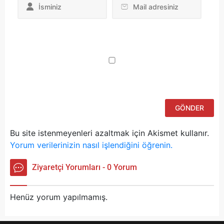
Da
yo
ku
iç
po
ad
si
bu
ka
Bu site istenmeyenleri azaltmak için Akismet kullanır.
Yorum verilerinizin nasıl işlendiğini öğrenin.
Ziyaretçi Yorumları - 0 Yorum
Henüz yorum yapılmamış.