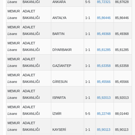
Lisans
BAKANLIĞI
ANKARA
5-5
85,72321
86,87628
MEMUR
ADALET
Lisans
BAKANLIĞI
ANTALYA
1-1
85,86446
85,86446
MEMUR
ADALET
Lisans
BAKANLIĞI
BARTIN
1-1
85,49368
85,49368
MEMUR
ADALET
Lisans
BAKANLIĞI
DİYARBAKIR
1-1
85,81285
85,81285
MEMUR
ADALET
Lisans
BAKANLIĞI
GAZİANTEP
1-1
85,63358
85,63358
MEMUR
ADALET
Lisans
BAKANLIĞI
GİRESUN
1-1
85,45566
85,45566
MEMUR
ADALET
Lisans
BAKANLIĞI
ISPARTA
1-1
85,92013
85,92013
MEMUR
ADALET
Lisans
BAKANLIĞI
İZMİR
5-5
85,22748
88,01440
MEMUR
ADALET
Lisans
BAKANLIĞI
KAYSERİ
1-1
85,90113
85,90113