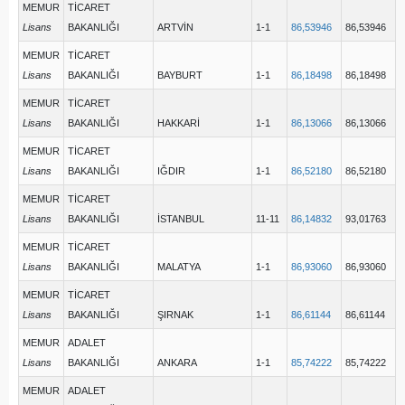
MEMUR
TİCARET
Lisans
BAKANLIĞI
ARTVİN
1-1
86,53946
86,53946
MEMUR
TİCARET
Lisans
BAKANLIĞI
BAYBURT
1-1
86,18498
86,18498
MEMUR
TİCARET
Lisans
BAKANLIĞI
HAKKARİ
1-1
86,13066
86,13066
MEMUR
TİCARET
Lisans
BAKANLIĞI
IĞDIR
1-1
86,52180
86,52180
MEMUR
TİCARET
Lisans
BAKANLIĞI
İSTANBUL
11-11
86,14832
93,01763
MEMUR
TİCARET
Lisans
BAKANLIĞI
MALATYA
1-1
86,93060
86,93060
MEMUR
TİCARET
Lisans
BAKANLIĞI
ŞIRNAK
1-1
86,61144
86,61144
MEMUR
ADALET
Lisans
BAKANLIĞI
ANKARA
1-1
85,74222
85,74222
MEMUR
ADALET