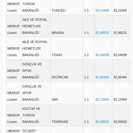
MEMUR
TURİZM
Lisans
BAKANLIĞI
TUNCELİ
1-1
93,21608
93,21608
AİLE VE SOSYAL
MEMUR
HİZMETLER
Lisans
BAKANLIĞI
MANİSA
1-1
92,98520
92,98520
AİLE VE SOSYAL
MEMUR
HİZMETLER
Lisans
BAKANLIĞI
TOKAT
1-1
92,64838
92,64838
GENÇLİK VE
MEMUR
SPOR
Lisans
BAKANLIĞI
ERZİNCAN
1-1
92,82494
92,82494
GENÇLİK VE
MEMUR
SPOR
Lisans
BAKANLIĞI
VAN
1-1
92,13364
92,13364
KÜLTÜR VE
MEMUR
TURİZM
Lisans
BAKANLIĞI
TEKİRDAĞ
1-1
92,89692
92,89692
MEMUR
TİCARET