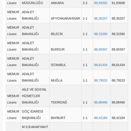
Lisans
MÜDÜRLÜĞÜ
ANKARA
2-2
89,59392
91,83608
MEMUR
ADALET
Lisans
BAKANLIĞI
AFYONKARAHİSAR
1-1
88,35257
88,35257
MEMUR
ADALET
Lisans
BAKANLIĞI
BİLECİK
1-1
88,31590
88,31590
MEMUR
ADALET
Lisans
BAKANLIĞI
BURDUR
1-1
88,90397
88,90397
MEMUR
ADALET
Lisans
BAKANLIĞI
İSTANBUL
1-1
88,81434
88,81434
MEMUR
ADALET
Lisans
BAKANLIĞI
MUĞLA
1-1
88,79533
88,79533
AİLE VE SOSYAL
MEMUR
HİZMETLER
Lisans
BAKANLIĞI
TEKİRDAĞ
1-1
88,88496
88,88496
MEMUR
GÖÇ İDARESİ
Lisans
BAŞKANLIĞI
BAYBURT
1-1
88,42184
88,42184
M.S.B AKARYAKIT