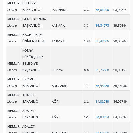
MEMUR
BELEDİYE
Lisans
BAŞKANLIĞI
İSTANBUL
3-3
85,01290
93,90874
MEMUR
GENELKURMAY
Lisans
BAŞKANLIĞI
ANKARA
3-3
85,34973
89,50564
MEMUR
HACETTEPE
Lisans
ÜNİVERSİTESİ
ANKARA
10-10
85,42305
90,05704
KONYA
BÜYÜKŞEHİR
MEMUR
BELEDİYE
Lisans
BAŞKANLIĞI
KONYA
8-8
85,75988
90,96157
MEMUR
TİCARET
Lisans
BAKANLIĞI
ARDAHAN
1-1
85,43936
85,43936
MEMUR
ADALET
Lisans
BAKANLIĞI
AĞRI
1-1
84,01739
84,01739
MEMUR
ADALET
Lisans
BAKANLIĞI
AĞRI
1-1
84,83634
84,83634
MEMUR
ADALET