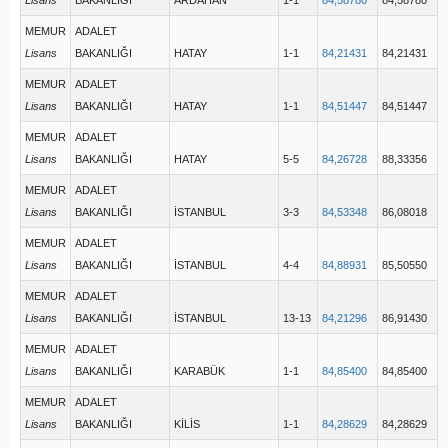
Lisans
BAKANLIĞI
ARDAHAN
1-1
84,58780
84,58780
MEMUR
ADALET
Lisans
BAKANLIĞI
HATAY
1-1
84,21431
84,21431
MEMUR
ADALET
Lisans
BAKANLIĞI
HATAY
1-1
84,51447
84,51447
MEMUR
ADALET
Lisans
BAKANLIĞI
HATAY
5-5
84,26728
88,33356
MEMUR
ADALET
Lisans
BAKANLIĞI
İSTANBUL
3-3
84,53348
86,08018
MEMUR
ADALET
Lisans
BAKANLIĞI
İSTANBUL
4-4
84,88931
85,50550
MEMUR
ADALET
Lisans
BAKANLIĞI
İSTANBUL
13-13
84,21296
86,91430
MEMUR
ADALET
Lisans
BAKANLIĞI
KARABÜK
1-1
84,85400
84,85400
MEMUR
ADALET
Lisans
BAKANLIĞI
KİLİS
1-1
84,28629
84,28629