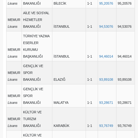
Lisans
BAKANLIĞI
BİLECİK
1-1
95,20576
95,20576
AİLE VE SOSYAL
MEMUR
HİZMETLER
Lisans
BAKANLIĞI
İSTANBUL
1-1
94,53076
94,53076
TÜRKİYE YAZMA
ESERLER
MEMUR
KURUMU
Lisans
BAŞKANLIĞI
İSTANBUL
1-1
94,46014
94,46014
GENÇLİK VE
MEMUR
SPOR
Lisans
BAKANLIĞI
ELAZIĞ
1-1
93,89108
93,89108
GENÇLİK VE
MEMUR
SPOR
Lisans
BAKANLIĞI
MALATYA
1-1
93,28671
93,28671
KÜLTÜR VE
MEMUR
TURİZM
Lisans
BAKANLIĞI
KARABÜK
1-1
93,76749
93,76749
KÜLTÜR VE