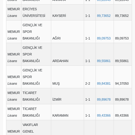
MEMUR
ERCİYES
Lisans
ÜNİVERSİTESİ
KAYSERİ
1-1
89,73652
89,73652
GENÇLİK VE
MEMUR
SPOR
Lisans
BAKANLIĞI
AĞRI
1-1
89,09753
89,09753
GENÇLİK VE
MEMUR
SPOR
Lisans
BAKANLIĞI
ARDAHAN
1-1
89,55861
89,55861
GENÇLİK VE
MEMUR
SPOR
Lisans
BAKANLIĞI
MUŞ
2-2
89,84381
94,37050
MEMUR
TİCARET
Lisans
BAKANLIĞI
İZMİR
1-1
89,89678
89,89678
MEMUR
TİCARET
Lisans
BAKANLIĞI
KARAMAN
1-1
89,43366
89,43366
VAKIFLAR
MEMUR
GENEL