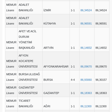
MEMUR
ADALET
Lisans
BAKANLIĞI
İZMİR
1-1
86,34524
86,34524
MEMUR
ADALET
Lisans
BAKANLIĞI
KÜTAHYA
1-1
86,96591
86,96591
AFET VE ACİL
DURUM
MEMUR
YÖNETİMİ
Lisans
BAŞKANLIĞI
ARTVİN
1-1
86,14832
86,14832
AFYON
MEMUR
KOCATEPE
Lisans
ÜNİVERSİTESİ
AFYONKARAHİSAR
1-1
86,09670
86,09670
MEMUR
BURSA ULUDAĞ
Lisans
ÜNİVERSİTESİ
BURSA
4-4
86,93060
96,30157
MEMUR
GAZİANTEP
Lisans
ÜNİVERSİTESİ
GAZİANTEP
1-1
86,18363
86,18363
MEMUR
TİCARET
Lisans
BAKANLIĞI
AĞRI
1-1
86,11300
86,11300