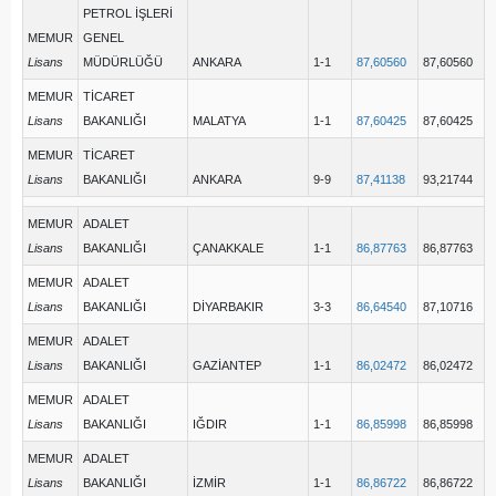
PETROL İŞLERİ
MEMUR
GENEL
Lisans
MÜDÜRLÜĞÜ
ANKARA
1-1
87,60560
87,60560
MEMUR
TİCARET
Lisans
BAKANLIĞI
MALATYA
1-1
87,60425
87,60425
MEMUR
TİCARET
Lisans
BAKANLIĞI
ANKARA
9-9
87,41138
93,21744
MEMUR
ADALET
Lisans
BAKANLIĞI
ÇANAKKALE
1-1
86,87763
86,87763
MEMUR
ADALET
Lisans
BAKANLIĞI
DİYARBAKIR
3-3
86,64540
87,10716
MEMUR
ADALET
Lisans
BAKANLIĞI
GAZİANTEP
1-1
86,02472
86,02472
MEMUR
ADALET
Lisans
BAKANLIĞI
IĞDIR
1-1
86,85998
86,85998
MEMUR
ADALET
Lisans
BAKANLIĞI
İZMİR
1-1
86,86722
86,86722