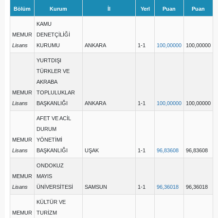
Bölüm
Kurum
İl
Yerl
Puan
Puan
KAMU
MEMUR
DENETÇİLİĞİ
Lisans
KURUMU
ANKARA
1-1
100,00000
100,00000
YURTDIŞI
TÜRKLER VE
AKRABA
MEMUR
TOPLULUKLAR
Lisans
BAŞKANLIĞI
ANKARA
1-1
100,00000
100,00000
AFET VE ACİL
DURUM
MEMUR
YÖNETİMİ
Lisans
BAŞKANLIĞI
UŞAK
1-1
96,83608
96,83608
ONDOKUZ
MEMUR
MAYIS
Lisans
ÜNİVERSİTESİ
SAMSUN
1-1
96,36018
96,36018
KÜLTÜR VE
MEMUR
TURİZM