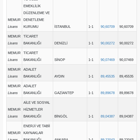
EMEKLİLİK
DÜZENLEME VE
MEMUR
DENETLEME
Lisans
KURUMU
İSTANBUL
1-1
90,60709
90,60709
MEMUR
TİCARET
Lisans
BAKANLIĞI
DENİZLİ
1-1
90,00272
90,00272
MEMUR
TİCARET
Lisans
BAKANLIĞI
SİNOP
1-1
90,07469
90,07469
MEMUR
ADALET
Lisans
BAKANLIĞI
AYDIN
1-1
89,45535
89,45535
MEMUR
ADALET
Lisans
BAKANLIĞI
GAZİANTEP
1-1
89,89678
89,89678
AİLE VE SOSYAL
MEMUR
HİZMETLER
Lisans
BAKANLIĞI
BİNGÖL
1-1
89,04387
89,04387
ENERJİ VE TABİİ
MEMUR
KAYNAKLAR
Lisans
BAKANLIĞI
ANKARA
1-1
89,22043
89,22043