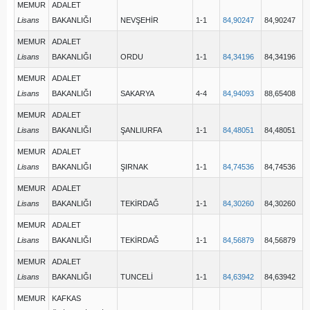
MEMUR
ADALET
Lisans
BAKANLIĞI
NEVŞEHİR
1-1
84,90247
84,90247
MEMUR
ADALET
Lisans
BAKANLIĞI
ORDU
1-1
84,34196
84,34196
MEMUR
ADALET
Lisans
BAKANLIĞI
SAKARYA
4-4
84,94093
88,65408
MEMUR
ADALET
Lisans
BAKANLIĞI
ŞANLIURFA
1-1
84,48051
84,48051
MEMUR
ADALET
Lisans
BAKANLIĞI
ŞIRNAK
1-1
84,74536
84,74536
MEMUR
ADALET
Lisans
BAKANLIĞI
TEKİRDAĞ
1-1
84,30260
84,30260
MEMUR
ADALET
Lisans
BAKANLIĞI
TEKİRDAĞ
1-1
84,56879
84,56879
MEMUR
ADALET
Lisans
BAKANLIĞI
TUNCELİ
1-1
84,63942
84,63942
MEMUR
KAFKAS