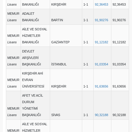
Lisans
BAKANLIĞI
KIRŞEHİR
1-1
92,36453
92,36453
MEMUR
ADALET
Lisans
BAKANLIĞI
BARTIN
1-1
91,90276
91,90276
AİLE VE SOSYAL
MEMUR
HİZMETLER
Lisans
BAKANLIĞI
GAZİANTEP
1-1
91,12182
91,12182
DEVLET
MEMUR
ARŞİVLERİ
Lisans
BAŞKANLIĞI
İSTANBUL
1-1
91,03354
91,03354
KIRŞEHİR AHİ
MEMUR
EVRAN
Lisans
ÜNİVERSİTESİ
KIRŞEHİR
1-1
91,63656
91,63656
AFET VE ACİL
DURUM
MEMUR
YÖNETİMİ
Lisans
BAŞKANLIĞI
SİVAS
1-1
90,32188
90,32188
AİLE VE SOSYAL
MEMUR
HİZMETLER