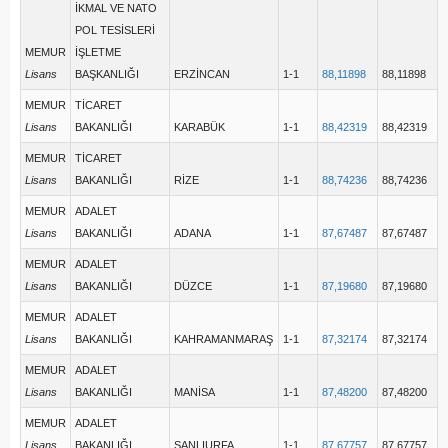
İKMAL VE NATO
POL TESİSLERİ
MEMUR
İŞLETME
Lisans
BAŞKANLIĞI
ERZİNCAN
1-1
88,11898
88,11898
MEMUR
TİCARET
Lisans
BAKANLIĞI
KARABÜK
1-1
88,42319
88,42319
MEMUR
TİCARET
Lisans
BAKANLIĞI
RİZE
1-1
88,74236
88,74236
MEMUR
ADALET
Lisans
BAKANLIĞI
ADANA
1-1
87,67487
87,67487
MEMUR
ADALET
Lisans
BAKANLIĞI
DÜZCE
1-1
87,19680
87,19680
MEMUR
ADALET
Lisans
BAKANLIĞI
KAHRAMANMARAŞ
1-1
87,32174
87,32174
MEMUR
ADALET
Lisans
BAKANLIĞI
MANİSA
1-1
87,48200
87,48200
MEMUR
ADALET
Lisans
BAKANLIĞI
ŞANLIURFA
1-1
87,67757
87,67757