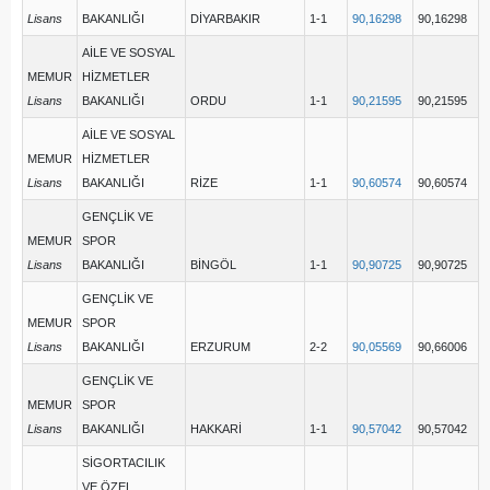
Lisans
BAKANLIĞI
DİYARBAKIR
1-1
90,16298
90,16298
AİLE VE SOSYAL
MEMUR
HİZMETLER
Lisans
BAKANLIĞI
ORDU
1-1
90,21595
90,21595
AİLE VE SOSYAL
MEMUR
HİZMETLER
Lisans
BAKANLIĞI
RİZE
1-1
90,60574
90,60574
GENÇLİK VE
MEMUR
SPOR
Lisans
BAKANLIĞI
BİNGÖL
1-1
90,90725
90,90725
GENÇLİK VE
MEMUR
SPOR
Lisans
BAKANLIĞI
ERZURUM
2-2
90,05569
90,66006
GENÇLİK VE
MEMUR
SPOR
Lisans
BAKANLIĞI
HAKKARİ
1-1
90,57042
90,57042
SİGORTACILIK
VE ÖZEL