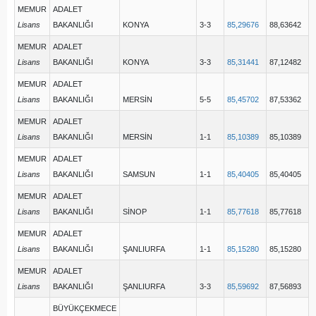
MEMUR
ADALET
Lisans
BAKANLIĞI
KONYA
3-3
85,29676
88,63642
MEMUR
ADALET
Lisans
BAKANLIĞI
KONYA
3-3
85,31441
87,12482
MEMUR
ADALET
Lisans
BAKANLIĞI
MERSİN
5-5
85,45702
87,53362
MEMUR
ADALET
Lisans
BAKANLIĞI
MERSİN
1-1
85,10389
85,10389
MEMUR
ADALET
Lisans
BAKANLIĞI
SAMSUN
1-1
85,40405
85,40405
MEMUR
ADALET
Lisans
BAKANLIĞI
SİNOP
1-1
85,77618
85,77618
MEMUR
ADALET
Lisans
BAKANLIĞI
ŞANLIURFA
1-1
85,15280
85,15280
MEMUR
ADALET
Lisans
BAKANLIĞI
ŞANLIURFA
3-3
85,59692
87,56893
BÜYÜKÇEKMECE