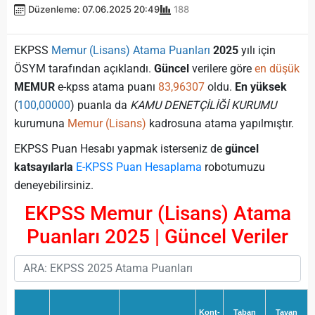
Düzenleme: 07.06.2025 20:49
188
EKPSS
Memur (Lisans) Atama Puanları
2025
yılı için
ÖSYM tarafından açıklandı.
Güncel
verilere göre
en düşük
MEMUR
e-kpss atama puanı
83,96307
oldu.
En yüksek
(
100,00000
) puanla da
KAMU DENETÇİLİĞİ KURUMU
kurumuna
Memur (Lisans)
kadrosuna atama yapılmıştır.
EKPSS Puan Hesabı yapmak isterseniz de
güncel
katsayılarla
E-KPSS Puan Hesaplama
robotumuzu
deneyebilirsiniz.
EKPSS Memur (Lisans) Atama
Puanları 2025 | Güncel Veriler
Kont-
Taban
Tavan