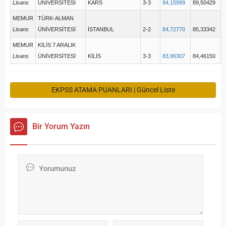
Lisans
ÜNİVERSİTESİ
KARS
3-3
84,15999
89,50429
MEMUR
TÜRK-ALMAN
Lisans
ÜNİVERSİTESİ
İSTANBUL
2-2
84,72770
85,33342
MEMUR
KİLİS 7 ARALIK
Lisans
ÜNİVERSİTESİ
KİLİS
3-3
83,96307
84,46150
EKPSS ATAMA PUANLARI | Güncel Liste
Bir Yorum Yazın