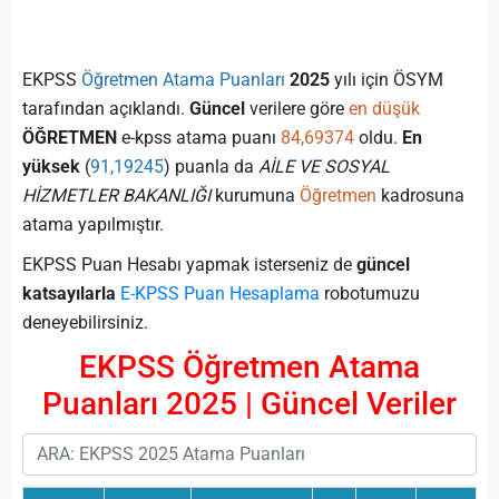
EKPSS
Öğretmen Atama Puanları
2025
yılı için ÖSYM
tarafından açıklandı.
Güncel
verilere göre
en düşük
ÖĞRETMEN
e-kpss atama puanı
84,69374
oldu.
En
yüksek
(
91,19245
) puanla da
AİLE VE SOSYAL
HİZMETLER BAKANLIĞI
kurumuna
Öğretmen
kadrosuna
atama yapılmıştır.
EKPSS Puan Hesabı yapmak isterseniz de
güncel
katsayılarla
E-KPSS Puan Hesaplama
robotumuzu
deneyebilirsiniz.
EKPSS Öğretmen Atama
Puanları 2025 | Güncel Veriler