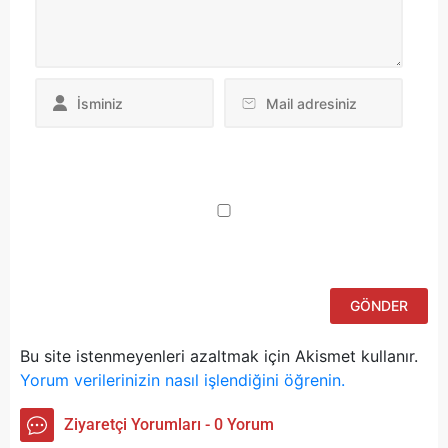
Da
yo
ku
iç
po
ad
si
bu
ka
Bu site istenmeyenleri azaltmak için Akismet kullanır.
Yorum verilerinizin nasıl işlendiğini öğrenin.
Ziyaretçi Yorumları - 0 Yorum