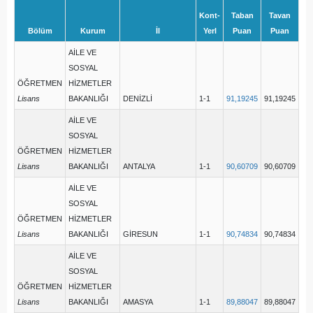
Kont-
Taban
Tavan
Bölüm
Kurum
İl
Yerl
Puan
Puan
AİLE VE
SOSYAL
ÖĞRETMEN
HİZMETLER
Lisans
BAKANLIĞI
DENİZLİ
1-1
91,19245
91,19245
AİLE VE
SOSYAL
ÖĞRETMEN
HİZMETLER
Lisans
BAKANLIĞI
ANTALYA
1-1
90,60709
90,60709
AİLE VE
SOSYAL
ÖĞRETMEN
HİZMETLER
Lisans
BAKANLIĞI
GİRESUN
1-1
90,74834
90,74834
AİLE VE
SOSYAL
ÖĞRETMEN
HİZMETLER
Lisans
BAKANLIĞI
AMASYA
1-1
89,88047
89,88047