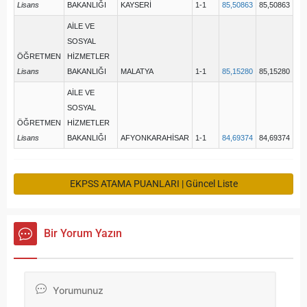
Lisans
BAKANLIĞI
KAYSERİ
1-1
85,50863
85,50863
AİLE VE
SOSYAL
ÖĞRETMEN
HİZMETLER
Lisans
BAKANLIĞI
MALATYA
1-1
85,15280
85,15280
AİLE VE
SOSYAL
ÖĞRETMEN
HİZMETLER
Lisans
BAKANLIĞI
AFYONKARAHİSAR
1-1
84,69374
84,69374
EKPSS ATAMA PUANLARI | Güncel Liste
Bir Yorum Yazın